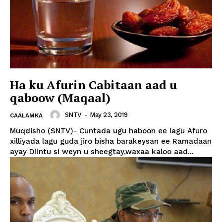
Ha ku Afurin Cabitaan aad u
qaboow (Maqaal)
SNTV
-
May 23, 2019
CAALAMKA
Muqdisho (SNTV)- Cuntada ugu haboon ee lagu Afuro
xilliyada lagu guda jiro bisha barakeysan ee Ramadaan
ayay Diintu si weyn u sheegtay,waxaa kaloo aad...