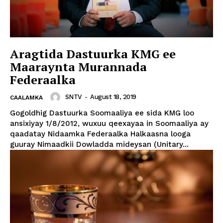
Aragtida Dastuurka KMG ee
Maaraynta Murannada
Federaalka
SNTV
-
August 18, 2019
CAALAMKA
Gogoldhig Dastuurka Soomaaliya ee sida KMG loo
ansixiyay 1/8/2012, wuxuu qeexayaa in Soomaaliya ay
qaadatay Nidaamka Federaalka Halkaasna looga
guuray Nimaadkii Dowladda mideysan (Unitary...