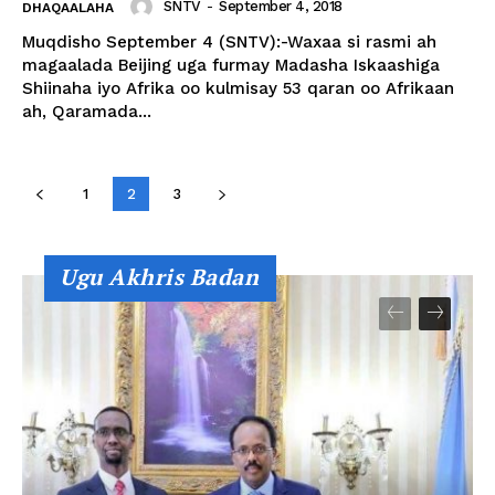
SNTV
-
September 4, 2018
DHAQAALAHA
Muqdisho September 4 (SNTV):-Waxaa si rasmi ah
magaalada Beijing uga furmay Madasha Iskaashiga
Shiinaha iyo Afrika oo kulmisay 53 qaran oo Afrikaan
ah, Qaramada...
1
2
3
Ugu Akhris Badan