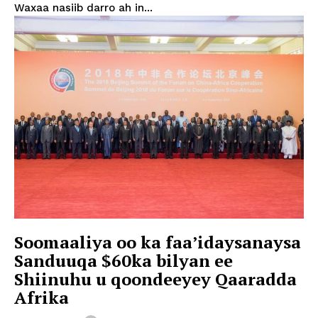
Waxaa nasiib darro ah in...
Soomaaliya oo ka faa’idaysanaysa
Sanduuqa $60ka bilyan ee
Shiinuhu u qoondeeyey Qaaradda
Afrika