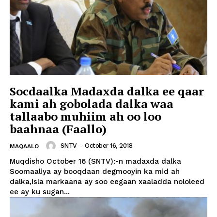
Socdaalka Madaxda dalka ee qaar
kami ah gobolada dalka waa
tallaabo muhiim ah oo loo
baahnaa (Faallo)
SNTV
-
October 16, 2018
MAQAALO
Muqdisho October 16 (SNTV):-n madaxda dalka
Soomaaliya ay booqdaan degmooyin ka mid ah
dalka,isla markaana ay soo eegaan xaaladda nololeed
ee ay ku sugan...