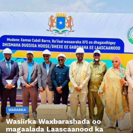
WARARKA
Wasiirka Waxbarashada oo
magaalada Laascaanood ka