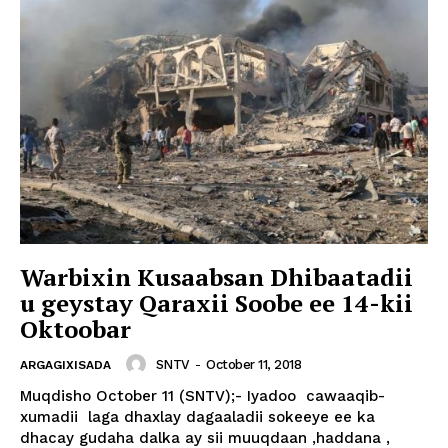
Warbixin Kusaabsan Dhibaatadii
u geystay Qaraxii Soobe ee 14-kii
Oktoobar
SNTV
-
October 11, 2018
ARGAGIXISADA
Muqdisho October 11 (SNTV);- Iyadoo cawaaqib-
xumadii laga dhaxlay dagaaladii sokeeye ee ka
dhacay gudaha dalka ay sii muuqdaan ,haddana ,