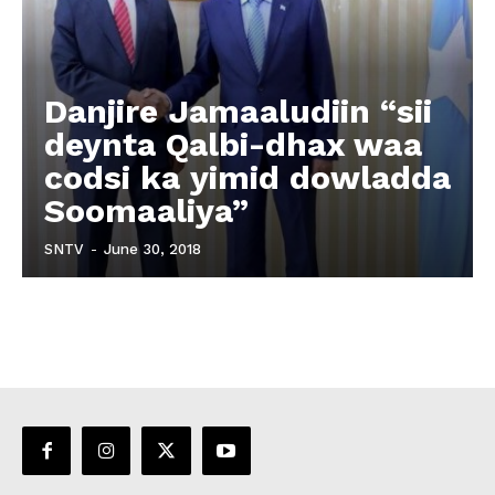
Danjire Jamaaludiin “sii
deynta Qalbi-dhax waa
codsi ka yimid dowladda
Soomaaliya”
SNTV
-
June 30, 2018