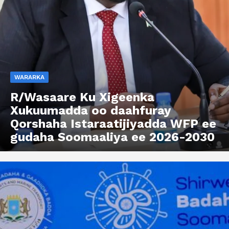
WARARKA
R/Wasaare Ku Xigeenka
Xukuumadda oo daahfuray
Qorshaha Istaraatijiyadda WFP ee
gudaha Soomaaliya ee 2026-2030