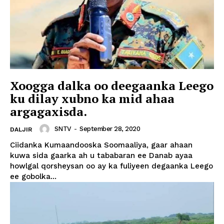
Xoogga dalka oo deegaanka Leego
ku dilay xubno ka mid ahaa
argagaxisda.
SNTV
-
September 28, 2020
DALJIR
Ciidanka Kumaandooska Soomaaliya, gaar ahaan
kuwa sida gaarka ah u tababaran ee Danab ayaa
howlgal qorsheysan oo ay ka fuliyeen degaanka Leego
ee gobolka...