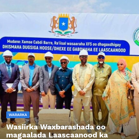
WARARKA
Wasiirka Waxbarashada oo
magaalada Laascaanood ka