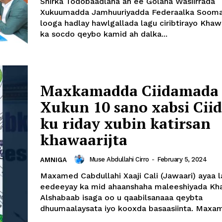
Shirka Todobaadlaha ah ee Golaha Wasiirrada
Xukuumadda Jamhuuriyadda Federaalka Soomaa
looga hadlay hawlgallada lagu ciribtirayo Khaw
ka socdo qeybo kamid ah dalka...
Maxkamadda Ciidamada
Xukun 10 sano xabsi Cii
ku riday xubin katirsan
khawaarijta
Muse Abdullahi Cirro
-
February 5, 2024
AMNIGA
Maxamed Cabdullahi Xaaji Cali (Jawaari) ayaa 
eedeeyay ka mid ahaanshaha maleeshiyada Kha
Alshabaab isaga oo u qaabilsanaaa qeybta
dhuumaalaysata iyo kooxda basaasiinta. Maxam