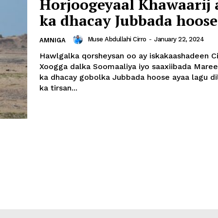
Horjoogeyaal Khawaarij 
ka dhacay Jubbada hoose
Muse Abdullahi Cirro
-
January 22, 2024
AMNIGA
Hawlgalka qorsheysan oo ay iskakaashadeen C
Xoogga dalka Soomaaliya iyo saaxiibada Mare
ka dhacay gobolka Jubbada hoose ayaa lagu di
ka tirsan...