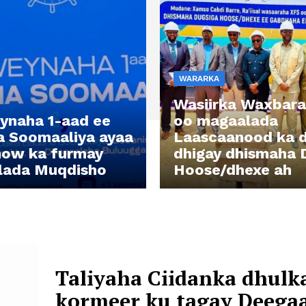
WARARKA
Wasiirka Waxbar
ynaha 1-aad ee
oo magaalada
 Soomaaliya ayaa
Laascaanood ka 
how ka furmay
dhigay dhismaha 
lada Muqdisho
Hoose/dhexe ah
Taliyaha Ciidanka dhulk
kormeer ku tagay Deega