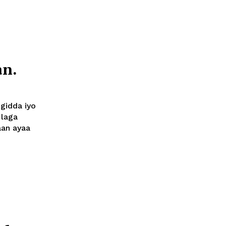
an.
gidda iyo
 laga
aan ayaa