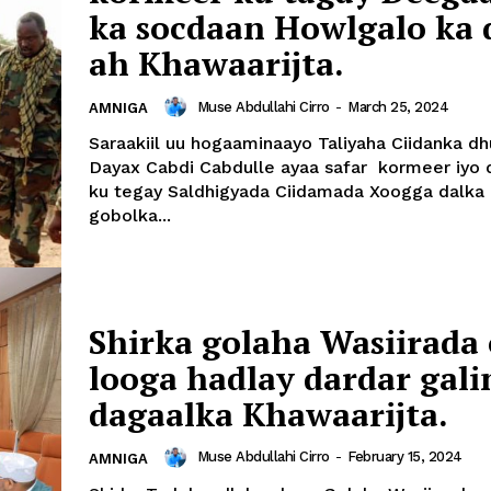
ka socdaan Howlgalo ka
ah Khawaarijta.
Muse Abdullahi Cirro
-
March 25, 2024
AMNIGA
Saraakiil uu hogaaminaayo Taliyaha Ciidanka dh
Dayax Cabdi Cabdulle ayaa safar kormeer iyo d
ku tegay Saldhigyada Ciidamada Xoogga dalka
gobolka...
Shirka golaha Wasiirada
looga hadlay dardar gali
dagaalka Khawaarijta.
Muse Abdullahi Cirro
-
February 15, 2024
AMNIGA