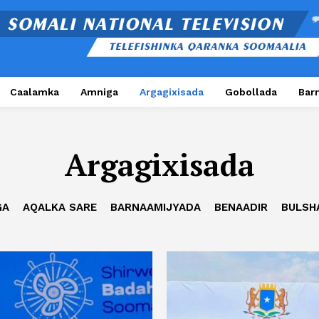
Caalamka
Amniga
Argagixisada
Gobollada
Bar
Argagixisada
GA
AQALKA SARE
BARNAAMIJYADA
BENAADIR
BULSH