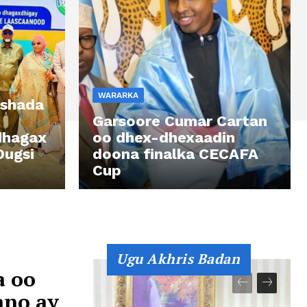
WARARKA
ashada
Garsoore Cumar Cartan
dhagax
oo dhex-dhexaadin
Dugsi
doona finalka CECAFA
Cup
Ugu Akhris Badan
a oo
ano ay