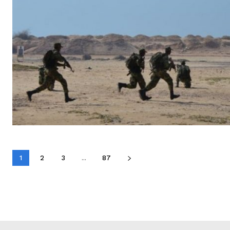
1
2
3
...
87