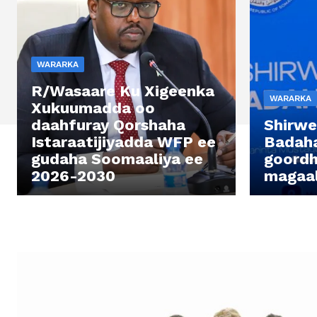
WARARKA
R/Wasaare Ku Xigeenka
WARARKA
Xukuumadda oo
daahfuray Qorshaha
Shirwe
Istaraatijiyadda WFP ee
Badaha
gudaha Soomaaliya ee
goord
2026-2030
magaa