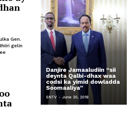
 dhan
ulka Gen.
hiiri gelin
 ee
Danjire Jamaaludiin “sii
deynta Qalbi-dhax waa
codsi ka yimid dowladda
Soomaaliya”
 oo
SNTV
-
June 30, 2018
nta