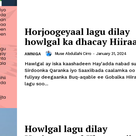
Horjoogeyaal lagu dilay
howlgal ka dhacay Hiira
Muse Abdullahi Cirro
-
January 31, 2024
AMNIGA
Hawlgal ay iska kaashadeen Hay'adda nabad su
Sirdoonka Qaranka iyo Saaxiibada caalamka oo
fuliyay deegaanka Buq-aqable ee Gobalka Hiir
lagu soo...
Howlgal lagu dilay