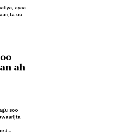
liya, ayaa
aarijta oo
 oo
dan ah
lagu soo
waarijta
ed...