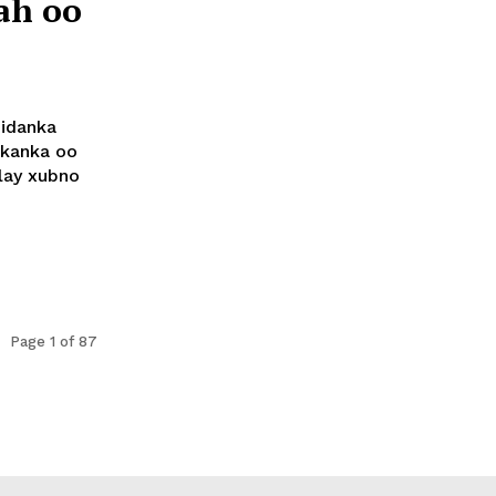
ah oo
iidanka
ekanka oo
lay xubno
Page 1 of 87