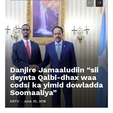
Danjire Jamaaludiin “sii
deynta Qalbi-dhax waa
codsi ka yimid dowladda
Soomaaliya”
SNTV
-
June 30, 2018