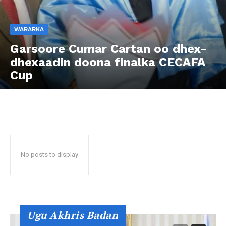
WARARKA
Garsoore Cumar Cartan oo dhex-
dhexaadin doona finalka CECAFA
Cup
No posts to display
Ugu Akhris Badan