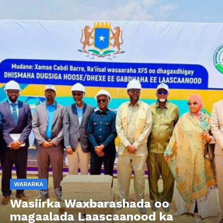
WARARKA
Wasiirka Waxbarashada oo
magaalada Laascaanood ka