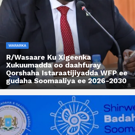
WARARKA
R/Wasaare Ku Xigeenka
Xukuumadda oo daahfuray
Qorshaha Istaraatijiyadda WFP ee
gudaha Soomaaliya ee 2026-2030