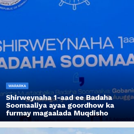
WARARKA
Shirweynaha 1-aad ee Badaha
Soomaaliya ayaa goordhow ka
furmay magaalada Muqdisho