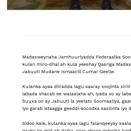
Madaxweynaha Jamhuuriyadda Federaalka Soo
kulan miro-dhal ah kula yeeshay Qasriga Mad
Jabuuti Mudane Ismaaciil Cumar Geelle.
Kulanka ayaa diiradda lagu saaray xoojinta xirii
labada shacab ee walaalaha ah, iyada oo ay l
buuxa oo ay Jabuuti la yeelato Soomaaliya, gaa
iyo garab istaagga geeddi-socodka xasilinta iy
Sidoo kale, kulanka ayaa lagu falanqeeyay xaa
qaybo ka mid ah dalka, gaar ahaan gobolka A