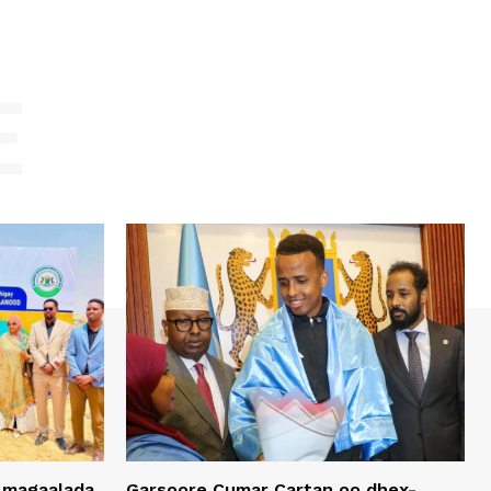
E
 magaalada
Garsoore Cumar Cartan oo dhex-