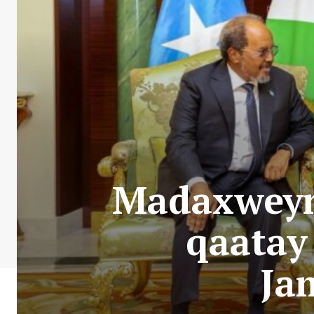
Madaxweyn
qaatay
Ja