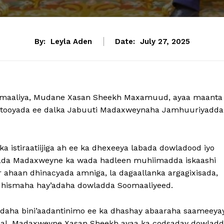
By:
Leyla Aden
Date:
July 27, 2025
maaliya, Mudane Xasan Sheekh Maxamuud, ayaa maanta
axtooyada ee dalka Jabuuti Madaxweynaha Jamhuuriyadda
rka istiraatiijiga ah ee ka dhexeeya labada dowladood iyo
abada Madaxweyne ka wada hadleen muhiimadda iskaashi
r ahaan dhinacyada amniga, la dagaallanka argagixisada,
o dhismaha hay’adaha dowladda Soomaaliyeed.
ladaha bini’aadantinimo ee ka dhashay abaaraha saameeya
wdal. Madaxweyne Xasan Sheekh ayaa ka codsaday dowlad