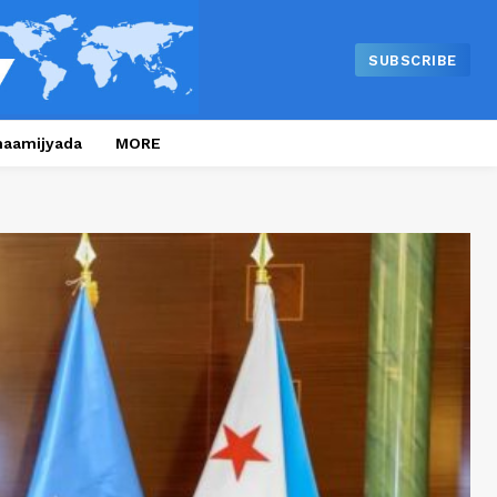
SUBSCRIBE
naamijyada
MORE