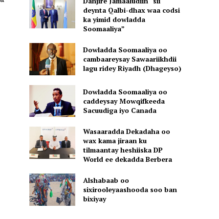
Danjire Jamaaludiin “sii
deynta Qalbi-dhax waa codsi
ka yimid dowladda
Soomaaliya”
Dowladda Soomaaliya oo
cambaareysay Sawaariikhdii
lagu ridey Riyadh (Dhageyso)
Dowladda Soomaaliya oo
caddeysay Mowqifkeeda
Sacuudiga iyo Canada
Wasaaradda Dekadaha oo
wax kama jiraan ku
tilmaantay heshiiska DP
World ee dekadda Berbera
Alshabaab oo
sixirooleyaashooda soo ban
bixiyay