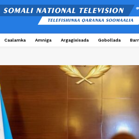
Caalamka
Amniga
Argagixisada
Gobollada
Bar