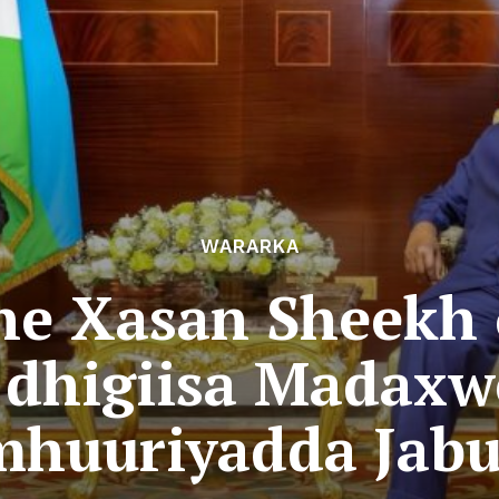
WARARKA
e Xasan Sheekh o
 dhigiisa Madax
mhuuriyadda Jabu