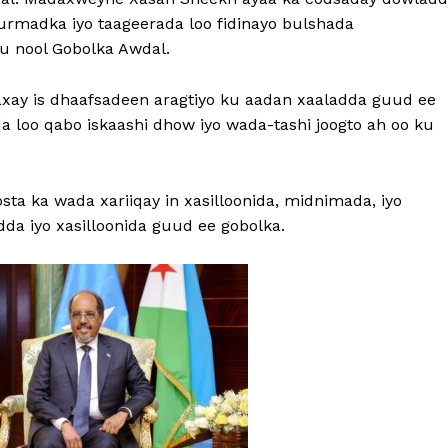
gurmadka iyo taageerada loo fidinayo bulshada
u nool Gobolka Awdal.
xay is dhaafsadeen aragtiyo ku aadan xaaladda guud ee
a loo qabo iskaashi dhow iyo wada-tashi joogto ah oo ku
a ka wada xariiqay in xasilloonida, midnimada, iyo
da iyo xasilloonida guud ee gobolka.