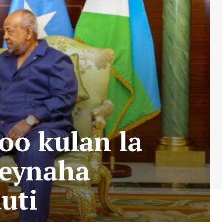
o kulan la
weynaha
uti