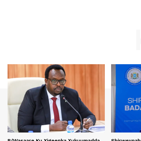
R/Wasaare Ku Xigeenka Xukuumadda
Shirweynah