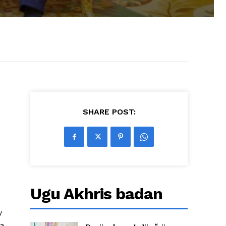
SHARE POST:
Ugu Akhris badan
y
da