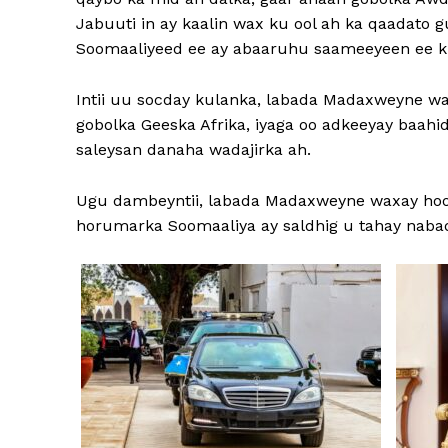
Jabuuti in ay kaalin wax ku ool ah ka qaadato 
Soomaaliyeed ee ay abaaruhu saameeyeen ee k
Intii uu socday kulanka, labada Madaxweyne wa
gobolka Geeska Afrika, iyaga oo adkeeyay baahid
saleysan danaha wadajirka ah.
Ugu dambeyntii, labada Madaxweyne waxay hoost
horumarka Soomaaliya ay saldhig u tahay nabad