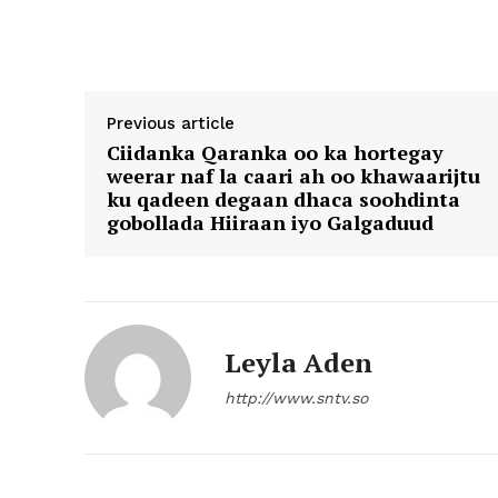
Previous article
Ciidanka Qaranka oo ka hortegay
weerar naf la caari ah oo khawaarijtu
ku qadeen degaan dhaca soohdinta
gobollada Hiiraan iyo Galgaduud
Leyla Aden
http://www.sntv.so