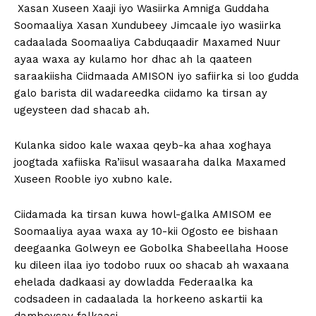
Xasan Xuseen Xaaji iyo Wasiirka Amniga Guddaha
Soomaaliya Xasan Xundubeey Jimcaale iyo wasiirka
cadaalada Soomaaliya Cabduqaadir Maxamed Nuur
ayaa waxa ay kulamo hor dhac ah la qaateen
saraakiisha Ciidmaada AMISON iyo safiirka si loo gudda
galo barista dil wadareedka ciidamo ka tirsan ay
ugeysteen dad shacab ah.
Kulanka sidoo kale waxaa qeyb-ka ahaa xoghaya
joogtada xafiiska Ra’iisul wasaaraha dalka Maxamed
Xuseen Rooble iyo xubno kale.
Ciidamada ka tirsan kuwa howl-galka AMISOM ee
Soomaaliya ayaa waxa ay 10-kii Ogosto ee bishaan
deegaanka Golweyn ee Gobolka Shabeellaha Hoose
ku dileen ilaa iyo todobo ruux oo shacab ah waxaana
ehelada dadkaasi ay dowladda Federaalka ka
codsadeen in cadaalada la horkeeno askartii ka