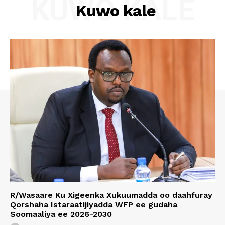
KUWO KALE
Kuwo kale
R/Wasaare Ku Xigeenka Xukuumadda oo daahfuray
Qorshaha Istaraatijiyadda WFP ee gudaha
Soomaaliya ee 2026-2030