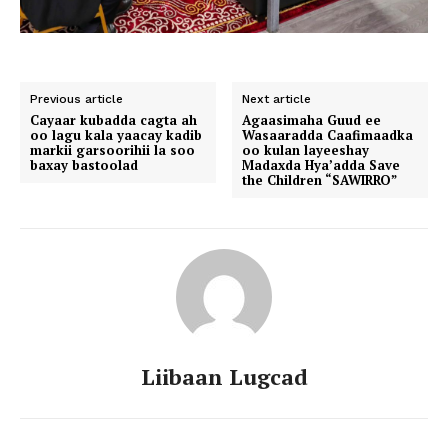
Previous article
Next article
Cayaar kubadda cagta ah
Agaasimaha Guud ee
oo lagu kala yaacay kadib
Wasaaradda Caafimaadka
markii garsoorihii la soo
oo kulan layeeshay
baxay bastoolad
Madaxda Hya’adda Save
the Children “SAWIRRO”
Liibaan Lugcad