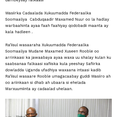
dambeysay falkaasi
Wasiirka Cadaalada Xukuumadda Federaalka
Soomaaliya Cabduqaadir Maxamed Nuur oo la hadlay
warbaahinta ayaa faah faahiyay qodobadii maanta ay
kala hadleen .
Ra’iisul wasaaraha Xukuumadda Federaalka
Soomaaliya Mudane Maxamed Xuseen Rooble oo
arrinkaasi ka jawaabaya ayaa waxa uu shalay kulan ku
saabsanaa falkaasi xafiiska kula yeeshay Safiirka
dowladda Uganda ufadhiya waxaana intaasi kadib
Ra’iisul wasaare Rooble umagacaabay guddi Wasiiro ah
oo ariinkaan si dhab ah ubaara si ehelada
Marxuumiinta ay cadaalad uhelaan.