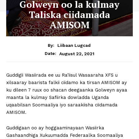
Golweyn oo la kulmay
Taliska ciidamada
AMISOM
By:
Liibaan Lugcad
August 22, 2021
Date:
Guddigii Wasiirada ee uu Ra’iisul Wasaaraha XFS u
xilsaaray baarista falkii ciidamo ka tirsan AMISOM ay
ku dileen 7 ruux oo shacan deegaanka Golweyn ayaa
maanta la kulmay Safiirka dowladda Uganda
uqaabilsan Soomaaliya iyo saraakiisha ciidamada
AMISOM.
Guddigaan oo ay hoggaaminayaan Wasiirka
Gashaandhiga Xukuumadda Federaalka Soomaaliya