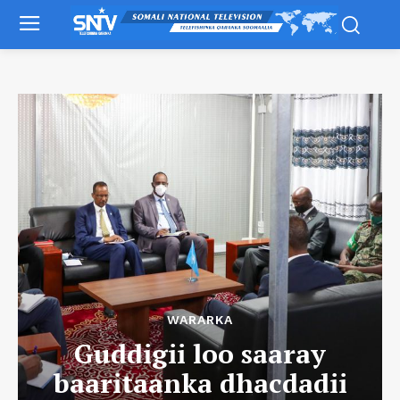
WARARKA
Guddigii loo saaray
baaritaanka dhacdadii