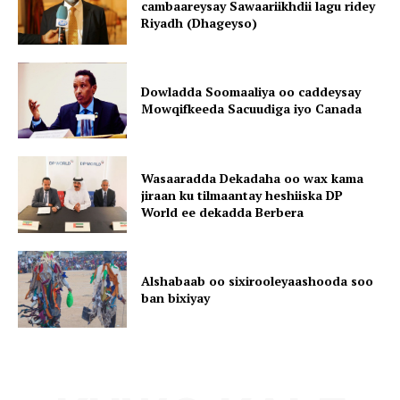
cambaareysay Sawaariikhdii lagu ridey
Riyadh (Dhageyso)
Dowladda Soomaaliya oo caddeysay
Mowqifkeeda Sacuudiga iyo Canada
Wasaaradda Dekadaha oo wax kama
jiraan ku tilmaantay heshiiska DP
World ee dekadda Berbera
Alshabaab oo sixirooleyaashooda soo
ban bixiyay