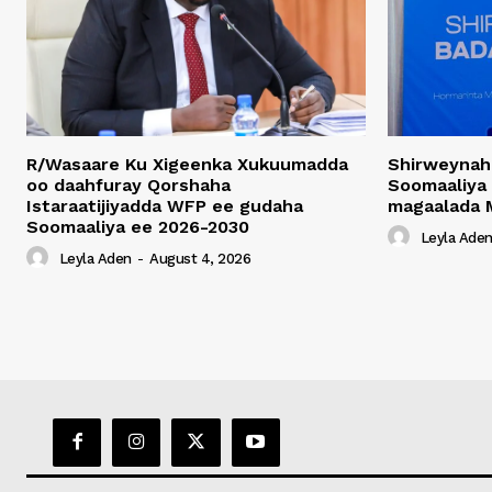
R/Wasaare Ku Xigeenka Xukuumadda
Shirweynah
oo daahfuray Qorshaha
Soomaaliya
Istaraatijiyadda WFP ee gudaha
magaalada 
Soomaaliya ee 2026-2030
Leyla Ade
Leyla Aden
-
August 4, 2026