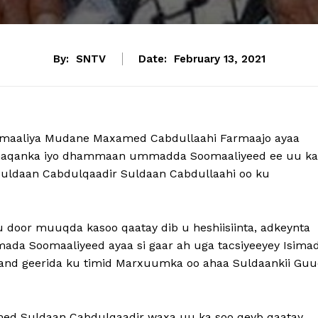
By:
SNTV
Date:
February 13, 2021
maaliya Mudane Maxamed Cabdullaahi Farmaajo ayaa
a, dhaqanka iyo dhammaan ummadda Soomaaliyeed ee uu ka
Suldaan Cabdulqaadir Suldaan Cabdullaahi oo ku
oor muuqda kasoo qaatay dib u heshiisiinta, adkeynta
imada Soomaaliyeed ayaa si gaar ah uga tacsiyeeyey Isima
and geerida ku timid Marxuumka oo ahaa Suldaankii Gu
med Suldaan Cabdulqaadir waxa uu ka soo qeyb qaatay