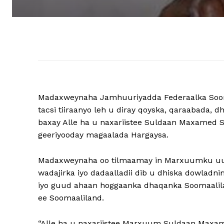
Madaxweynaha Jamhuuriyadda Federaalka Soo
tacsi tiiraanyo leh u diray qoyska, qaraabad
baxay Alle ha u naxariistee Suldaan Maxamed 
geeriyooday magaalada Hargaysa.
Madaxweynaha oo tilmaamay in Marxuumku uu d
wadajirka iyo dadaalladii dib u dhiska dowladn
iyo guud ahaan hoggaanka dhaqanka Soomaalil
ee Soomaaliland.
“Alle ha u naxariistee Marxuum Suldaan Maxa