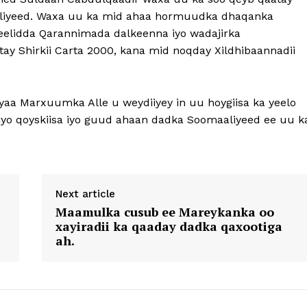
aaliyeed. Waxa uu ka mid ahaa hormuudka dhaqanka
leelidda Qarannimada dalkeenna iyo wadajirka
tay Shirkii Carta 2000, kana mid noqday Xildhibaannadii
a Marxuumka Alle u weydiiyey in uu hoygiisa ka yeelo
iiyo qoyskiisa iyo guud ahaan dadka Soomaaliyeed ee uu k
Next article
Maamulka cusub ee Mareykanka oo
xayiradii ka qaaday dadka qaxootiga
ah.