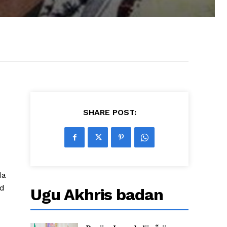
SHARE POST:
da
ud
Ugu Akhris badan