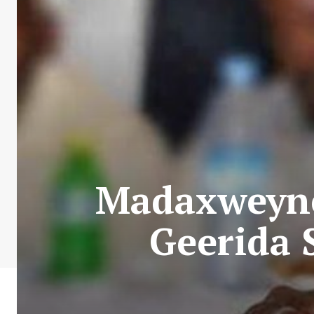
Madaxweyne
Geerida