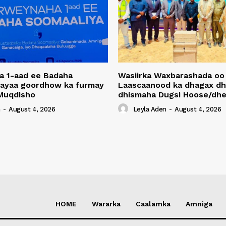
a 1-aad ee Badaha
Wasiirka Waxbarashada oo
 ayaa goordhow ka furmay
Laascaanood ka dhagax dh
Muqdisho
dhismaha Dugsi Hoose/dhe
n
-
August 4, 2026
Leyla Aden
-
August 4, 2026
HOME
Wararka
Caalamka
Amniga