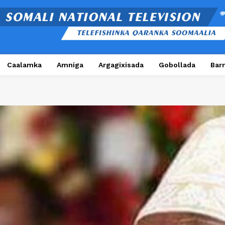
Caalamka
Amniga
Argagixisada
Gobollada
Bar