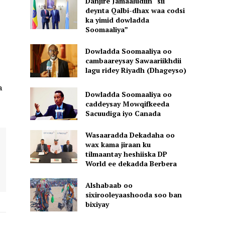
Danjire Jamaaludiin “sii
deynta Qalbi-dhax waa codsi
ka yimid dowladda
Soomaaliya”
Dowladda Soomaaliya oo
cambaareysay Sawaariikhdii
lagu ridey Riyadh (Dhageyso)
a
Dowladda Soomaaliya oo
caddeysay Mowqifkeeda
Sacuudiga iyo Canada
Wasaaradda Dekadaha oo
wax kama jiraan ku
tilmaantay heshiiska DP
World ee dekadda Berbera
Alshabaab oo
sixirooleyaashooda soo ban
bixiyay