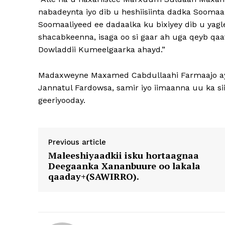
nabadeynta iyo dib u heshiisiinta dadka Soom
Soomaaliyeed ee dadaalka ku bixiyey dib u yag
shacabkeenna, isaga oo si gaar ah uga qeyb qaa
Dowladdii Kumeelgaarka ahayd.”
Madaxweyne Maxamed Cabdullaahi Farmaajo aya
Jannatul Fardowsa, samir iyo iimaanna uu ka s
geeriyooday.
Previous article
Maleeshiyaadkii isku hortaagnaa
Deegaanka Xananbuure oo lakala
qaaday+(SAWIRRO).