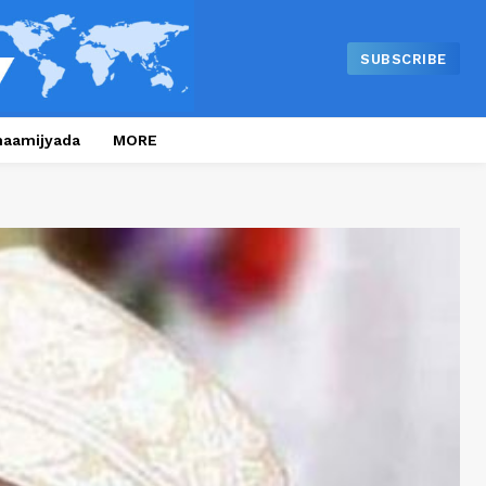
SUBSCRIBE
naamijyada
MORE