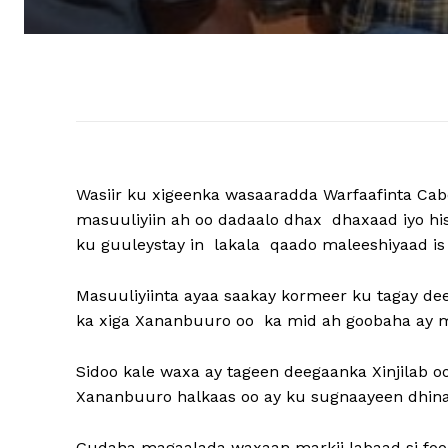
Wasiir ku xigeenka wasaaradda Warfaafinta C
masuuliyiin ah oo dadaalo dhax dhaxaad iyo h
ku guuleystay in lakala qaado maleeshiyaad is
Masuuliyiinta ayaa saakay kormeer ku tagay d
ka xiga Xananbuuro oo ka mid ah goobaha ay m
Sidoo kale waxa ay tageen deegaanka Xinjilab 
Xananbuuro halkaas oo ay ku sugnaayeen dhina
Gudaha magaalada waxaan markii labaad si foo