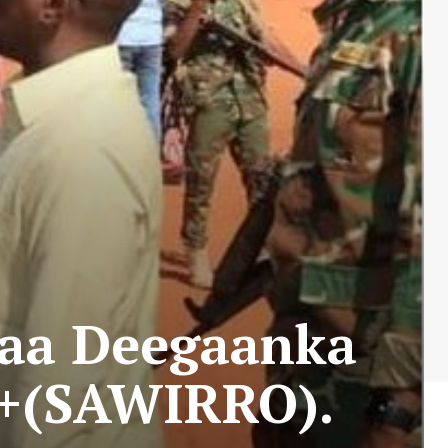
naa Deegaanka
y+(SAWIRRO).