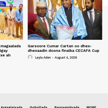
 magaalada
Garsoore Cumar Cartan oo dhex-
igay
dhexaadin doona finalka CECAFA Cup
xe ah
Leyla Aden
-
August 4, 2026
Argagixisada
Gobollada
Barnaamijyada
MORE