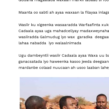
Maanta oo sabti ah ayaa waxaan la filayaa inla
Wasiir ku xigeenka wasaaradda Warfaafinta x
Cadaala ayaa uga mahadceliyay madaxweynaha
wasiiradda Galmudug iyo wax garadka deegaank
lahaa nabadda iyo walaalnimada
Ugu dambeyntii wasiir Cadaala ayaa Waxa uu 
ganacsatada iyo haweenka kasoo jeeda deegaan
mardanbe colaad nuucaan ah usoo laaban lahe