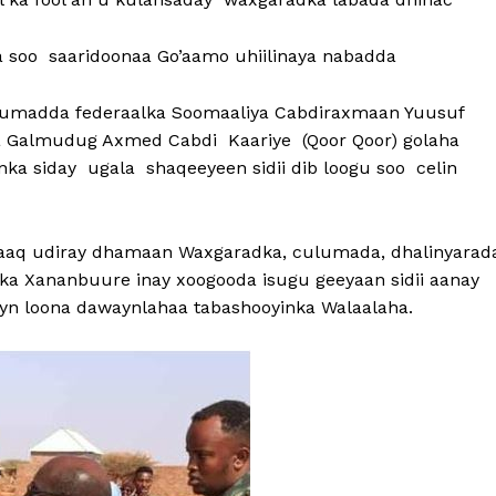
ga soo saaridoonaa Go’aamo uhiilinaya nabadda
ukumadda federaalka Soomaaliya Cabdiraxmaan Yuusuf
 Galmudug Axmed Cabdi Kaariye (Qoor Qoor) golaha
a siday ugala shaqeeyeen sidii dib loogu soo celin
baaq udiray dhamaan Waxgaradka, culumada, dhalinyarad
ka Xananbuure inay xoogooda isugu geeyaan sidii aanay
yn loona dawaynlahaa tabashooyinka Walaalaha.