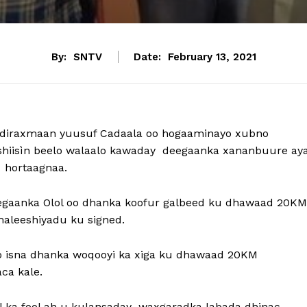
By:
SNTV
Date:
February 13, 2021
abdiraxmaan yuusuf Cadaala oo hogaaminayo xubno
ishiisìn beelo walaalo kawaday deegaanka xananbuure ay
 hortaagnaa.
eegaanka Olol oo dhanka koofur galbeed ku dhawaad 20KM
aleeshiyadu ku signed.
oo isna dhanka woqooyi ka xiga ku dhawaad 20KM
ca kale.
l ka fool ah u kulansaday waxgaradka labada dhinac