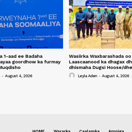
a 1-aad ee Badaha
Wasiirka Waxbarashada oo
 ayaa goordhow ka furmay
Laascaanood ka dhagax dh
Muqdisho
dhismaha Dugsi Hoose/dhe
n
-
August 4, 2026
Leyla Aden
-
August 4, 2026
HOME
Wararka
Caalamka
Amniga