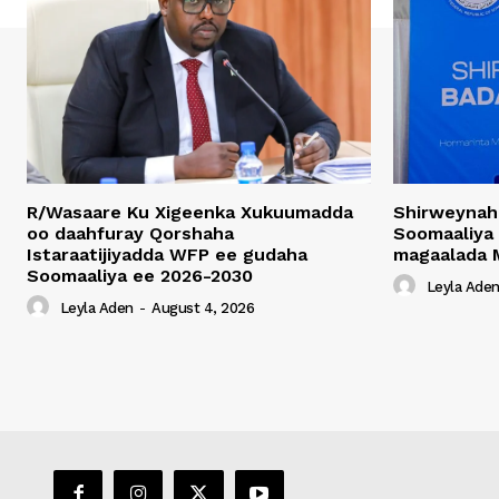
R/Wasaare Ku Xigeenka Xukuumadda
Shirweynah
oo daahfuray Qorshaha
Soomaaliya
Istaraatijiyadda WFP ee gudaha
magaalada 
Soomaaliya ee 2026-2030
Leyla Ade
Leyla Aden
-
August 4, 2026