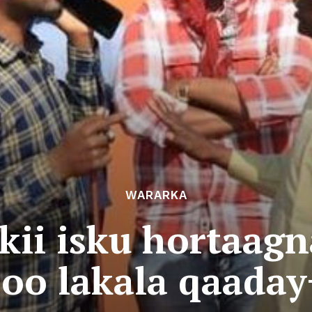
WARARKA
kii isku hortaag
oo lakala qaada