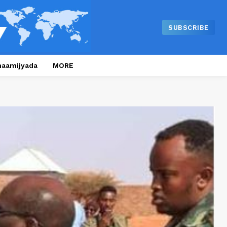
SUBSCRIBE
naamijyada
MORE