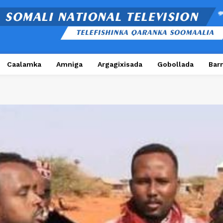
Caalamka
Amniga
Argagixisada
Gobollada
Bar