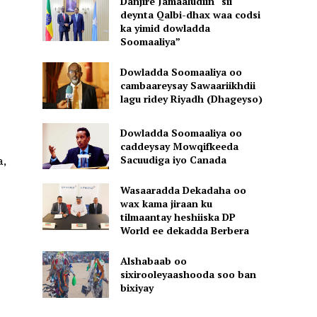
Danjire Jamaaludiin “sii
deynta Qalbi-dhax waa codsi
ka yimid dowladda
Soomaaliya”
Dowladda Soomaaliya oo
cambaareysay Sawaariikhdii
lagu ridey Riyadh (Dhageyso)
Dowladda Soomaaliya oo
caddeysay Mowqifkeeda
Sacuudiga iyo Canada
a,
Wasaaradda Dekadaha oo
wax kama jiraan ku
tilmaantay heshiiska DP
World ee dekadda Berbera
Alshabaab oo
sixirooleyaashooda soo ban
bixiyay