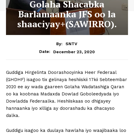
Golaha Shacabka
Barlamaanka JFS oo la
shaaciyay+(SAWIRRO).
By:
SNTV
December 23, 2020
Date:
Guddiga Hirgelinta Doorashooyinka Heer Federaal
(GHDHF) isagoo tix gelinaya heshiiskii 17kii Sebteembar
2020 ee ay wada gaareen Golaha Wadatashiga Qaran
oo ka koobnaa Madaxda Dowlad Goboleedyada iyo
Dowladda Federaalka. Heshiiskaas oo dhigayey
hannaanka iyo xilliga ay doorashadu ka dhacayso
dalka.
Guddigu isagoo ka duulaya hawlaha iyo waajibaaka loo