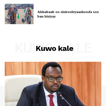
Alshabaab oo sixirooleyaashooda soo
ban bixiyay
KUWO KALE
Kuwo kale