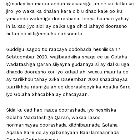
igmaday iyo marxaladdan xaasaasiga ah ee uu dalku ku
jiro iyo waxa ka dhalan kara dib u dhac kale oo ku
yimaadda wakhtiga doorashada, loona baahan yahay
in la xaqiijiyo sidii ay dalka uga dhici lahayd doorasho
hufan oo xilligeeda ku qabsoonta.
Guddigu isagoo tix raacaya qodobada heshiiska 17
Sebteembar 2020, wajibaadkiisa shaqo ee uu Golaha
Wadatashiga Qaran siiyayna gudanaya si ay dalku uga
dhacdo doorasho xor iyo xalaal ah, wuxuu maanta oo
ay tariikhdu tahay 23ka Diseembar 2020 shaacinayaa
taariikhda rasmiga ah ee doorashooyinka Aqalka Sare
iyo Golaha Shacabka ay dhacayaan.
Sida ku cad hab raaca doorashada iyo heshiiska
Golaha Wadatashiga Qaran, waxaa lasoo
hormarinayaa doorashada xildhibaanada Golaha
Aqalka Sare oo ay qabanayaan Baarlamaannada