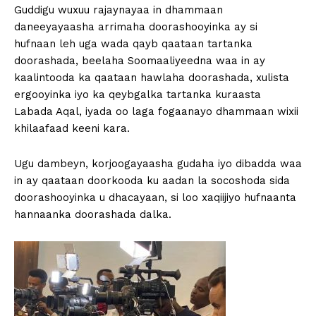
Guddigu wuxuu rajaynayaa in dhammaan
daneeyayaasha arrimaha doorashooyinka ay si
hufnaan leh uga wada qayb qaataan tartanka
doorashada, beelaha Soomaaliyeedna waa in ay
kaalintooda ka qaataan hawlaha doorashada, xulista
ergooyinka iyo ka qeybgalka tartanka kuraasta
Labada Aqal, iyada oo laga fogaanayo dhammaan wixii
khilaafaad keeni kara.
Ugu dambeyn, korjoogayaasha gudaha iyo dibadda waa
in ay qaataan doorkooda ku aadan la socoshoda sida
doorashooyinka u dhacayaan, si loo xaqiijiyo hufnaanta
hannaanka doorashada dalka.