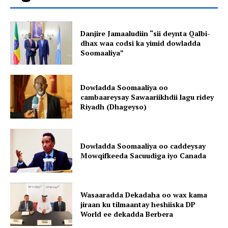
Danjire Jamaaludiin “sii deynta Qalbi-
dhax waa codsi ka yimid dowladda
Soomaaliya”
Dowladda Soomaaliya oo
cambaareysay Sawaariikhdii lagu ridey
Riyadh (Dhageyso)
Dowladda Soomaaliya oo caddeysay
Mowqifkeeda Sacuudiga iyo Canada
Wasaaradda Dekadaha oo wax kama
jiraan ku tilmaantay heshiiska DP
World ee dekadda Berbera