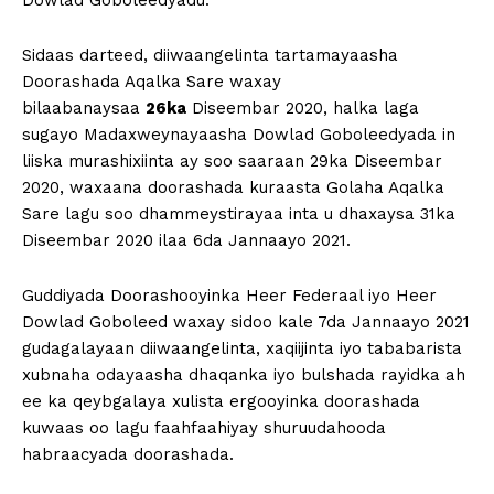
Dowlad Goboleedyadu.
Sidaas darteed, diiwaangelinta tartamayaasha
Doorashada Aqalka Sare waxay
bilaabanaysaa
26ka
Diseembar 2020, halka laga
sugayo Madaxweynayaasha Dowlad Goboleedyada in
liiska murashixiinta ay soo saaraan 29ka Diseembar
2020, waxaana doorashada kuraasta Golaha Aqalka
Sare lagu soo dhammeystirayaa inta u dhaxaysa 31ka
Diseembar 2020 ilaa 6da Jannaayo 2021.
Guddiyada Doorashooyinka Heer Federaal iyo Heer
Dowlad Goboleed waxay sidoo kale 7da Jannaayo 2021
gudagalayaan diiwaangelinta, xaqiijinta iyo tababarista
xubnaha odayaasha dhaqanka iyo bulshada rayidka ah
ee ka qeybgalaya xulista ergooyinka doorashada
kuwaas oo lagu faahfaahiyay shuruudahooda
habraacyada doorashada.