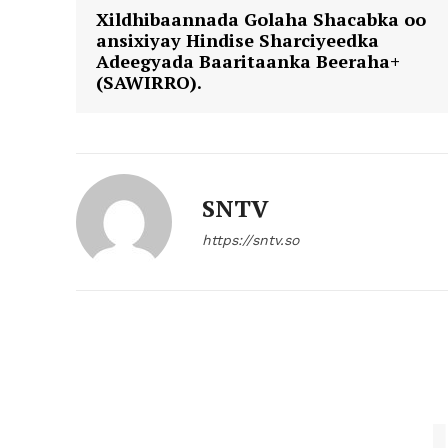
Xildhibaannada Golaha Shacabka oo
ansixiyay Hindise Sharciyeedka
Adeegyada Baaritaanka Beeraha+
(SAWIRRO).
SNTV
https://sntv.so