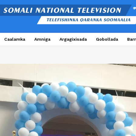
Caalamka
Amniga
Argagixisada
Gobollada
Bar