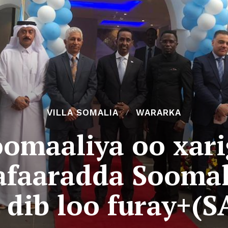
VILLA SOMALIA
WARARKA
omaaliya oo xarig
faaradda Soomal
 dib loo furay+(