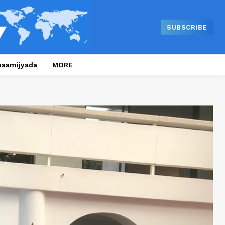
SUBSCRIBE
naamijyada
MORE