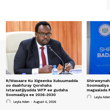
R/Wasaare Ku Xigeenka Xukuumadda
Shirweynah
oo daahfuray Qorshaha
Soomaaliya
Istaraatijiyadda WFP ee gudaha
magaalada 
Soomaaliya ee 2026-2030
Leyla Ade
Leyla Aden
-
August 4, 2026