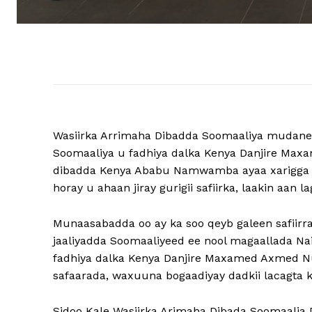
Wasiirka Arrimaha Dibadda Soomaaliya mudane A
Soomaaliya u fadhiya dalka Kenya Danjire Max
dibadda Kenya Ababu Namwamba ayaa xarigga k
horay u ahaan jiray gurigii safiirka, laakin a
Munaasabadda oo ay ka soo qeyb galeen safiirr
jaaliyadda Soomaaliyeed ee nool magaallada Na
fadhiya dalka Kenya Danjire Maxamed Axmed Nuu
safaarada, waxuuna bogaadiyay dadkii lacagta k
Sidoo Kale Wasiirka Arimaha Dibada Soomaalia