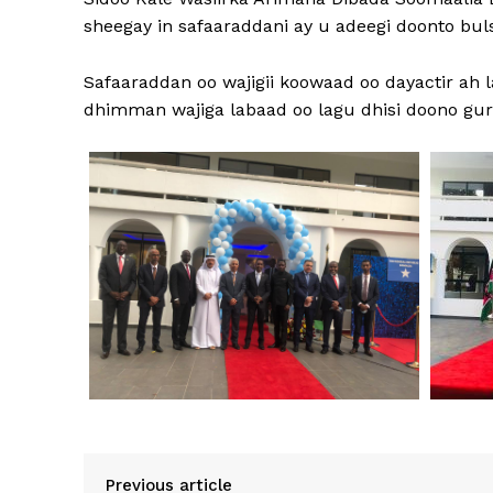
sheegay in safaaraddani ay u adeegi doonto bu
Safaaraddan oo wajigii koowaad oo dayactir ah
dhimman wajiga labaad oo lagu dhisi doono gurig
Previous article