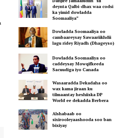
Danjire Jamaaludiin “sii
deynta Qalbi-dhax waa codsi
ka yimid dowladda
Soomaaliya”
a
Dowladda Soomaaliya oo
cambaareysay Sawaariikhdii
lagu ridey Riyadh (Dhageyso)
Dowladda Soomaaliya oo
caddeysay Mowqifkeeda
Sacuudiga iyo Canada
Wasaaradda Dekadaha oo
wax kama jiraan ku
tilmaantay heshiiska DP
World ee dekadda Berbera
Alshabaab oo
sixirooleyaashooda soo ban
bixiyay