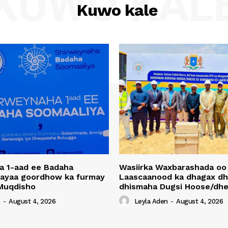
KUWO KAL
Kuwo kale
a 1-aad ee Badaha
Wasiirka Waxbarashada oo
 ayaa goordhow ka furmay
Laascaanood ka dhagax dh
Muqdisho
dhismaha Dugsi Hoose/dhe
n
-
August 4, 2026
Leyla Aden
-
August 4, 2026