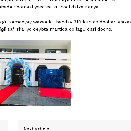
lshada Soomaaliyeed ee ku nool dalka Kenya.
 lagu sameeyay waxaa ku baxday 310 kun oo doollar, waxa
ii safiirka iyo qeybta martida oo lagu dari doono.
Next article