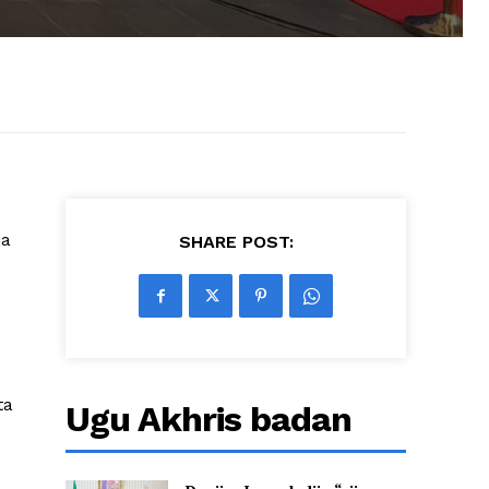
ha
SHARE POST:
ta
Ugu Akhris badan