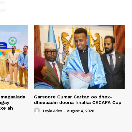
E
 magaalada
Garsoore Cumar Cartan oo dhex-
igay
dhexaadin doona finalka CECAFA Cup
xe ah
Leyla Aden
-
August 4, 2026