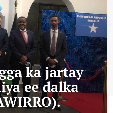
ga ka jartay
iya ee dalka
SAWIRRO).