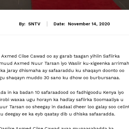
By:
SNTV
Date:
November 14, 2020
xmed Ciise Cawad oo ay garab taagan yihiin Safiirka
amuud Axmed Nuur Tarsan iyo Wasiir ku-xigeenka arrima
a jaray dhismaha ay safaaraddu ku shaqayn doonto oo
an lagu shaqayn muddo 30 sano ku dhow oo burbursanaa.
ada in ka badan 10 safaraadood oo fadhigoodu Kenya iyo
irobi waxaa ugu horayn ka hadlay safiirka Soomaaliya u
r Tarsan oo sheegay in dadaal dheer loo galay soo celin
u deegay ee ka eyb qaatay dib u dhiska safaaradda.
 Danjire Axmed Ciise Cawad ayaa munaasabadda ka