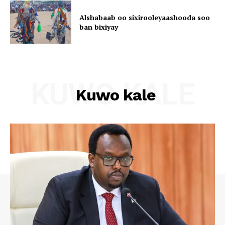
Alshabaab oo sixirooleyaashooda soo
ban bixiyay
KUWO KALE
Kuwo kale