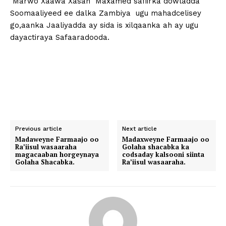
Marwo Xaawa Xasan Maxamed safiirka dowladda
Soomaaliyeed ee dalka Zambiya ugu mahadcelisey
go,aanka Jaaliyadda ay sida is xilqaanka ah ay ugu
dayactiraya Safaaradooda.
Previous article
Next article
Madaweyne Farmaajo oo
Madaxweyne Farmaajo oo
Ra’iisul wasaaraha
Golaha shacabka ka
magacaaban horgeynaya
codsaday kalsooni siinta
Golaha Shacabka.
Ra’iisul wasaaraha.