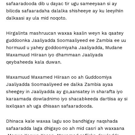
safaaradooda dib u dayac tir ugu sameeyaan si ay
bilicda safaaradaha dalalka shisheeye ay ku leeyihiin
dalkaasi ay ula mid noqoto.
Hirgalinta mashruucan waxaa kaalin weyn ka qaatey
guddoonka Jaaliyadda Soomaaliyeed ee Zambia ee uu
hormuud u yahey goddoomiyaha Jaaliyadda, Mudane
Maxamuud Hiiraan iyo dhammaan Jaaliyada
qeybaheeda kala duwan.
Maxamuud Maxamed Hiiraan oo ah Guddoomiya
Jaaliyadda Soomaaliyeed ee dalka Zambia ayaa
sheegey in Jaaliyadda ay go,aansatey in sharafta iyo
karaamada dowladnimo iyo shacabkeeda dartiisa ay si
isxilqaan ah uga dhisaan safaaradooda.
Dhinaca kale waxaa lagu soo bandhigay naqshada
safaaradda laga dhigayo oo ah mid casri ah waxaana