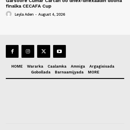
Garsoore Cumar Cartan oo dhex-dhexaadin doona
finalka CECAFA Cup
Leyla Aden
-
August 4, 2026
HOME
Wararka
Caalamka
Amniga
Argagixisada
Gobollada
Barnaamijyada
MORE