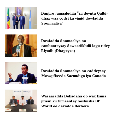
Danjire Jamaaludiin “sii deynta Qalbi-
dhax waa codsi ka yimid dowladda
Soomaaliya”
Dowladda Soomaaliya oo
cambaareysay Sawaariikhdii lagu ridey
Riyadh (Dhageyso)
Dowladda Soomaaliya oo caddeysay
Mowqifkeeda Sacuudiga iyo Canada
Wasaaradda Dekadaha oo wax kama
jiraan ku tilmaantay heshiiska DP
World ee dekadda Berbera