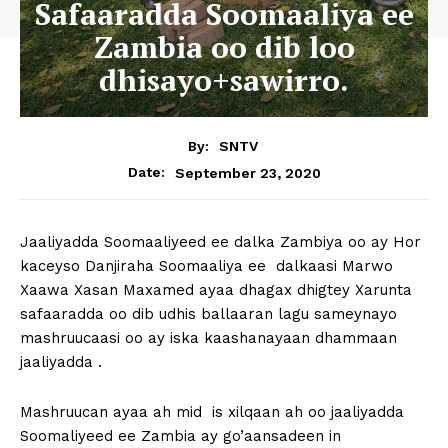
Safaaradda Soomaaliya ee
Zambia oo dib loo
dhisayo+sawirro.
By:
SNTV
September 23, 2020
Date:
Jaaliyadda Soomaaliyeed ee dalka Zambiya oo ay Hor
kaceyso Danjiraha Soomaaliya ee dalkaasi Marwo
Xaawa Xasan Maxamed ayaa dhagax dhigtey Xarunta
safaaradda oo dib udhis ballaaran lagu sameynayo
mashruucaasi oo ay iska kaashanayaan dhammaan
jaaliyadda .
Mashruucan ayaa ah mid is xilqaan ah oo jaaliyadda
Soomaliyeed ee Zambia ay go’aansadeen in