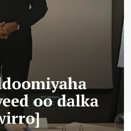
ddoomiyaha
yeed oo dalka
wirro]