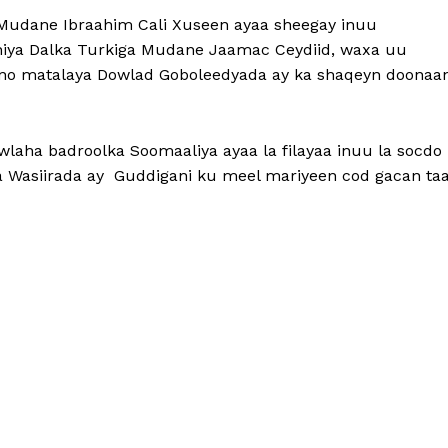
Mudane Ibraahim Cali Xuseen ayaa sheegay inuu
adhiya Dalka Turkiga Mudane Jaamac Ceydiid, waxa uu
xubno matalaya Dowlad Goboleedyada ay ka shaqeyn doonaa
wlaha badroolka Soomaaliya ayaa la filayaa inuu la socdo
 Wasiirada ay Guddigani ku meel mariyeen cod gacan ta