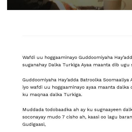
Wafdi uu hoggaaminayo Guddoomiyaha Hay’add
suganahay Dalka Turkiga Ayaa maanta dib ugu 
Guddoomiyaha Hay’adda Batroolka Soomaaliya 
iyo wafdi uu hoggaaminayo ayaa maanta dalka 
ku maqnaa dalka Turkiga.
Muddada todobaadka ah ay ku sugnaayeen dalka
soconayay mudo 7 cisho ah, kaasi oo lagu bara
Gudigaasi,