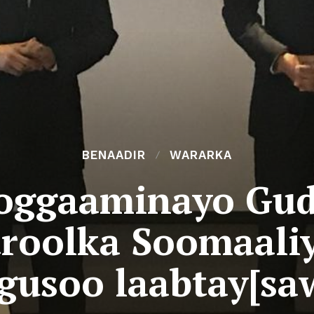
BENAADIR
WARARKA
hoggaaminayo Gu
roolka Soomaali
gusoo laabtay[sa