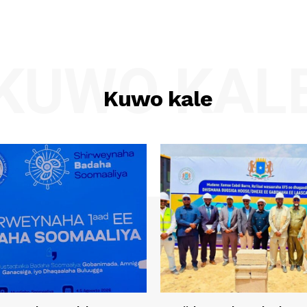
KUWO KAL
Kuwo kale