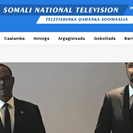
Caalamka
Amniga
Argagixisada
Gobollada
Bar