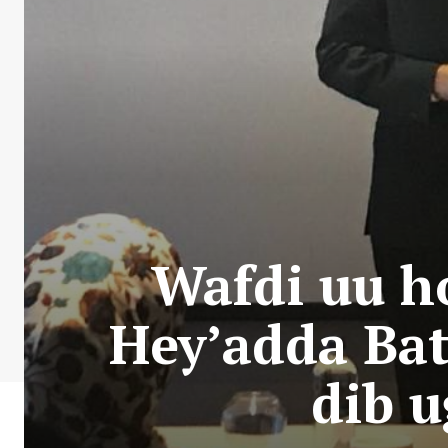
Wafdi uu 
Hey’adda Bat
dib u