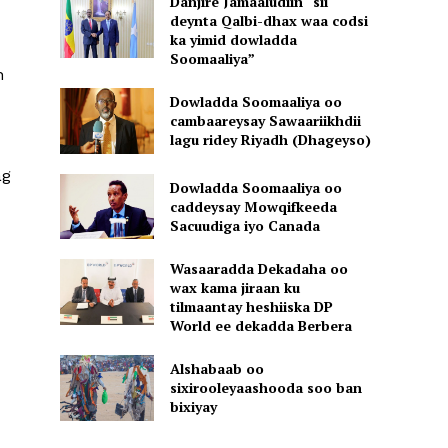
Danjire Jamaaludiin “sii
deynta Qalbi-dhax waa codsi
ka yimid dowladda
Soomaaliya”
n
Dowladda Soomaaliya oo
cambaareysay Sawaariikhdii
lagu ridey Riyadh (Dhageyso)
ag
Dowladda Soomaaliya oo
caddeysay Mowqifkeeda
Sacuudiga iyo Canada
Wasaaradda Dekadaha oo
wax kama jiraan ku
tilmaantay heshiiska DP
World ee dekadda Berbera
Alshabaab oo
sixirooleyaashooda soo ban
bixiyay