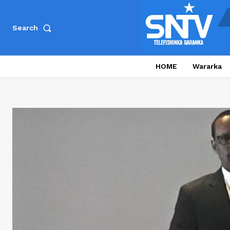
Search
HOME
Wararka