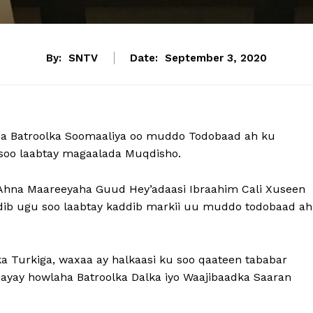
By:
SNTV
Date:
September 3, 2020
a Batroolka Soomaaliya oo muddo Todobaad ah ku
soo laabtay magaalada Muqdisho.
Ahna Maareeyaha Guud Hey’adaasi Ibraahim Cali Xuseen
dib ugu soo laabtay kaddib markii uu muddo todobaad ah
 Turkiga, waxaa ay halkaasi ku soo qaateen tababar
nayay howlaha Batroolka Dalka iyo Waajibaadka Saaran