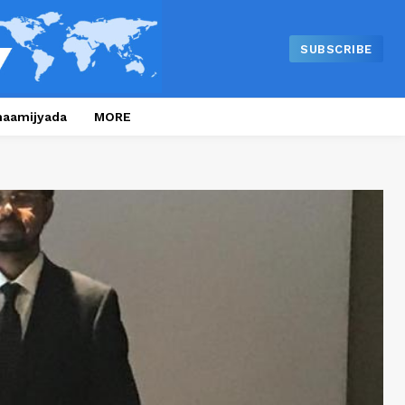
SUBSCRIBE
naamijyada
MORE