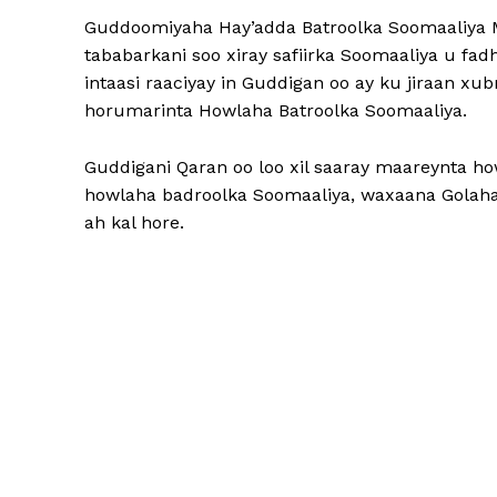
Guddoomiyaha Hay’adda Batroolka Soomaaliya 
tababarkani soo xiray safiirka Soomaaliya u f
intaasi raaciyay in Guddigan oo ay ku jiraan 
horumarinta Howlaha Batroolka Soomaaliya.
Guddigani Qaran oo loo xil saaray maareynta ho
howlaha badroolka Soomaaliya, waxaana Golaha
ah kal hore.