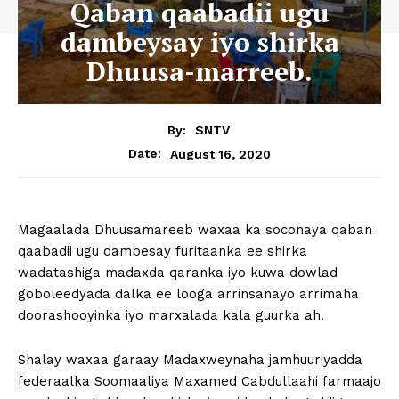
Qaban qaabadii ugu
dambeysay iyo shirka
Dhuusa-marreeb.
By:
SNTV
August 16, 2020
Date:
Magaalada Dhuusamareeb waxaa ka soconaya qaban
qaabadii ugu dambesay furitaanka ee shirka
wadatashiga madaxda qaranka iyo kuwa dowlad
goboleedyada dalka ee looga arrinsanayo arrimaha
doorashooyinka iyo marxalada kala guurka ah.
Shalay waxaa garaay Madaxweynaha jamhuuriyadda
federaalka Soomaaliya Maxamed Cabdullaahi farmaajo