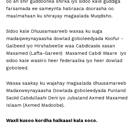
oo ah shir guddoonka shirka iyo sidoo kale guddiga
farsamada ee sameynta habraaca doorasha oo
maalmahaan ku shirayay magaalada Muqdisho.
Sidoo kale Dhuusamaareeb waxaa ku suga
madaqweynayaasha dowlad goboleedyada Koofur -
Galbeed iyo Hirshabeelle waa Cabdicasiis xasan
Maxamed (Lafta-Gareen) Maxamed Cabdi Waare iyo
sidoo kale wasiiro heer federaalka iyo heer dowlad
goboleed.
Waxaa saakay ku wajahay magaalada dhuusamareeb
Madaxweynayaasha Dowlada goboleedyada Punland
Saciid Cabdullaahi Deni iyo Jubaland Axmed Maxamed
Islaam (Axmed Madoobe).
Waxii kusoo kordha halkaasi kala soco.