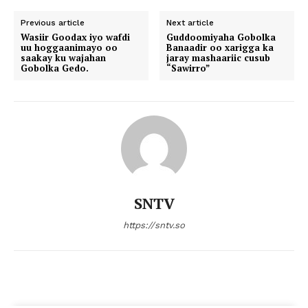
Previous article
Next article
Wasiir Goodax iyo wafdi
Guddoomiyaha Gobolka
uu hoggaanimayo oo
Banaadir oo xarigga ka
saakay ku wajahan
jaray mashaariic cusub
Gobolka Gedo.
“Sawirro”
SNTV
https://sntv.so