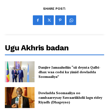
SHARE POST:
Ugu Akhris badan
Danjire Jamaaludiin “sii deynta Qalbi-
dhax waa codsi ka yimid dowladda
Soomaaliya”
Dowladda Soomaaliya oo
cambaareysay Sawaariikhdii lagu ridey
Riyadh (Dhageyso)