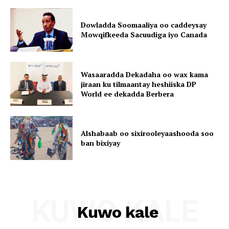
Dowladda Soomaaliya oo caddeysay
Mowqifkeeda Sacuudiga iyo Canada
Wasaaradda Dekadaha oo wax kama
jiraan ku tilmaantay heshiiska DP
World ee dekadda Berbera
Alshabaab oo sixirooleyaashooda soo
ban bixiyay
KUWO KALE
Kuwo kale