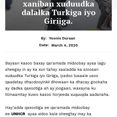
xaniban xuduudka
dalalka Turkiga iyo
Giriiga.
By:
Yoonis Duraan
March 4, 2020
Date:
Bayaan kasoo baxay qaramada midoobay ayaa lagu
sheegay in ay ka xun tahay xaaladda ka aloosan
xuduudka Turkiga iyo Giriiga, iyadoo tusaale usoo
qaadatay dhacdooyinkii dhowaan ka dhacay goobaha
ay dadka qaxootiga ah ay joogaan, waxayna ku
tilmaamtay kuwo kasoo horjeeda xuquuqda aadanaha.
Hay’adda qaxootiga ee qaramada midoobay
ee
UNHCR
ayaa sidoo kale sheegtay inay ka