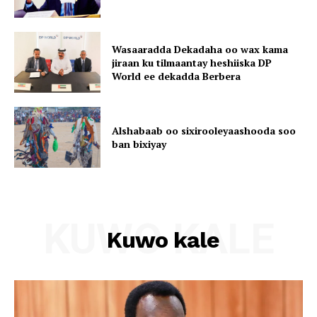
Wasaaradda Dekadaha oo wax kama
jiraan ku tilmaantay heshiiska DP
World ee dekadda Berbera
Alshabaab oo sixirooleyaashooda soo
ban bixiyay
KUWO KALE
Kuwo kale