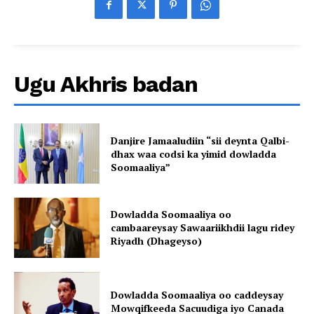
Ugu Akhris badan
Danjire Jamaaludiin “sii deynta Qalbi-
dhax waa codsi ka yimid dowladda
Soomaaliya”
Dowladda Soomaaliya oo
cambaareysay Sawaariikhdii lagu ridey
Riyadh (Dhageyso)
Dowladda Soomaaliya oo caddeysay
Mowqifkeeda Sacuudiga iyo Canada