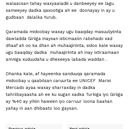
walaacsan tahay waxyaaladiii u danbeeyey ee lagu
sameeyey dadka qaxootiga ah ee doonayay in ay u
gudbaan dalalka Yurub.
Qaramada midoobay waxay ugu baaqday masuuliyiinta
dawladda Giriiga inaysan isticmaalin rabshado xad
dhaaf ah oo ka dhan ah muhaajiriinta, sidoo kale waxay
ugu baaqday dadka muhaajiriinta ah inay ixtiraamaan
amniga xuduudaha u dhexeeya labada waddan .
Dhanka kale, af hayeenka sanduuqa qaramada
midoobay u qaabilsan caruurta ee UNICEF Marixi
Mercado ayaa waxay sharraxday in dadka
tahriibayaasha ah ee ku sugan xadka Turkiga iyo Giriiga
ay %40 ay yihiin haween iyo carruur loona baahan
yahay in aan dhibaato loo gaysan.
Previous article
Next article