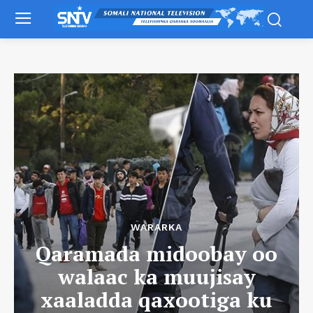
WARARKA
Qaramada midoobay oo
walaac ka muujisay
xaaladda qaxootiga ku