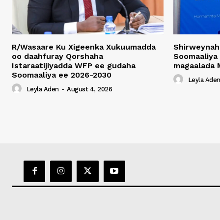
R/Wasaare Ku Xigeenka Xukuumadda
Shirweynah
oo daahfuray Qorshaha
Soomaaliya
Istaraatijiyadda WFP ee gudaha
magaalada 
Soomaaliya ee 2026-2030
Leyla Ade
Leyla Aden
-
August 4, 2026