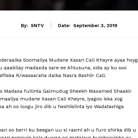
By:
SNTV
Date:
September 3, 2019
eraalka Soomaliya Mudane Xasan Cali Khayre ayaa hoyg
qaabilay madaxda sare ee Ahlusuna, sida ay ku soo
iiska R/wasaaraha dalka Nasra Bashiir Cali.
o Madaxa fullinta Galmudug Sheekh Maxamed Shaakir
omaaliya mudane Xasan Cali Kheyre, iyagoo iska xog
 ah oo loogu jiro dib u heshiisiinta iyo Wadatashiga
an oo berri ku beegan uu si rasmi ah u furo shirka dib u
ayaan ergooyin kala duwan oo matalaya bulshooyinka ay