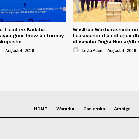
a 1-aad ee Badaha
Wasiirka Waxbarashada oo
 ayaa goordhow ka furmay
Laascaanood ka dhagax dh
Muqdisho
dhismaha Dugsi Hoose/dhe
n
-
August 4, 2026
Leyla Aden
-
August 4, 2026
HOME
Wararka
Caalamka
Amniga