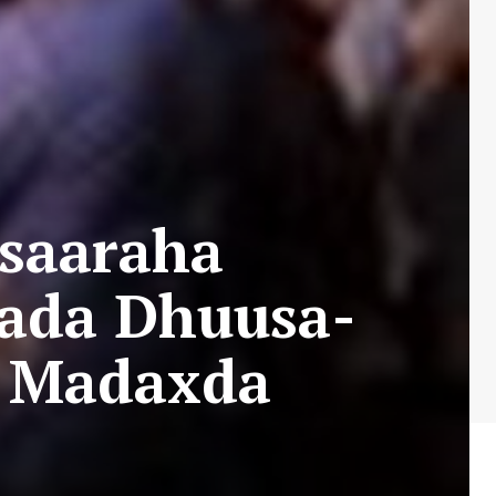
asaaraha
ada Dhuusa-
y Madaxda