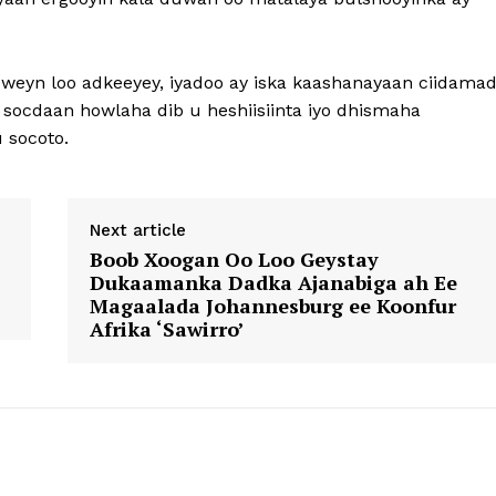
yn loo adkeeyey, iyadoo ay iska kaashanayaan ciidama
socdaan howlaha dib u heshiisiinta iyo dhismaha
 socoto.
Next article
Boob Xoogan Oo Loo Geystay
Dukaamanka Dadka Ajanabiga ah Ee
Magaalada Johannesburg ee Koonfur
Afrika ‘Sawirro’