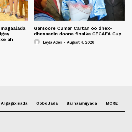
 magaalada
Garsoore Cumar Cartan oo dhex-
igay
dhexaadin doona finalka CECAFA Cup
xe ah
Leyla Aden
-
August 4, 2026
Argagixisada
Gobollada
Barnaamijyada
MORE