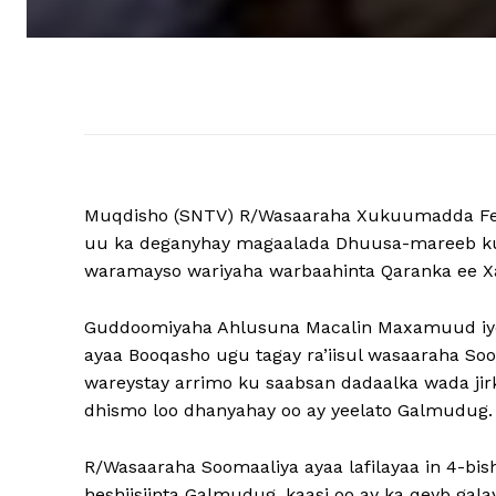
Muqdisho (SNTV) R/Wasaaraha Xukuumadda Fed
uu ka deganyhay magaalada Dhuusa-mareeb ku 
waramayso wariyaha warbaahinta Qaranka ee Xaf
Guddoomiyaha Ahlusuna Macalin Maxamuud iy
ayaa Booqasho ugu tagay ra’iisul wasaaraha So
wareystay arrimo ku saabsan dadaalka wada jirka
dhismo loo dhanyahay oo ay yeelato Galmudug.
R/Wasaaraha Soomaaliya ayaa lafilayaa in 4-bish
heshiisiinta Galmudug, kaasi oo ay ka qeyb gal