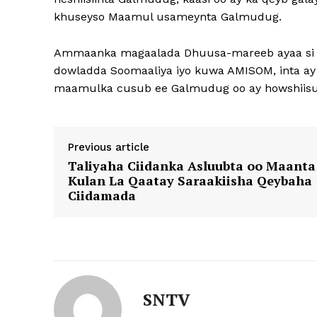
khuseyso Maamul usameynta Galmudug.
Ammaanka magaalada Dhuusa-mareeb ayaa si we
dowladda Soomaaliya iyo kuwa AMISOM, inta ay 
maamulka cusub ee Galmudug oo ay howshiisu
Previous article
Taliyaha Ciidanka Asluubta oo Maanta
Kulan La Qaatay Saraakiisha Qeybaha
Ciidamada
SNTV