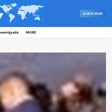
SUBSCRIBE
naamijyada
MORE