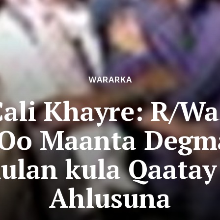
WARARKA
ali Khayre: R/W
 Oo Maanta Degm
ulan kula Qaata
Ahlusuna