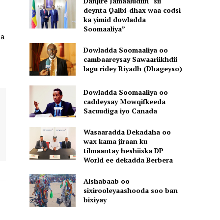
Danjire Jamaaludiin “sii
deynta Qalbi-dhax waa codsi
ka yimid dowladda
Soomaaliya”
da
Dowladda Soomaaliya oo
cambaareysay Sawaariikhdii
lagu ridey Riyadh (Dhageyso)
Dowladda Soomaaliya oo
caddeysay Mowqifkeeda
Sacuudiga iyo Canada
Wasaaradda Dekadaha oo
wax kama jiraan ku
tilmaantay heshiiska DP
World ee dekadda Berbera
Alshabaab oo
sixirooleyaashooda soo ban
bixiyay