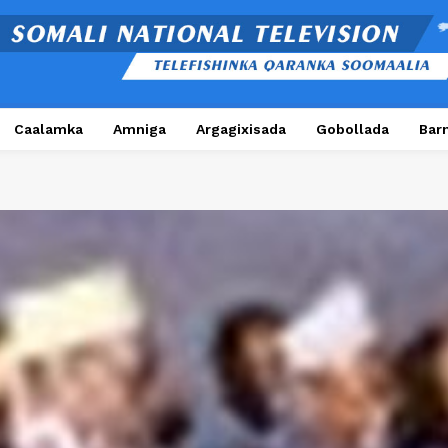
Caalamka
Amniga
Argagixisada
Gobollada
Bar