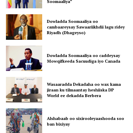
Soomaaliya”
Dowladda Soomaaliya oo
cambaareysay Sawaariikhdii lagu ridey
Riyadh (Dhageyso)
Dowladda Soomaaliya oo caddeysay
Mowqifkeeda Sacuudiga iyo Canada
Wasaaradda Dekadaha oo wax kama
jiraan ku tilmaantay heshiiska DP
World ee dekadda Berbera
Alshabaab oo sixirooleyaashooda soo
ban bixiyay