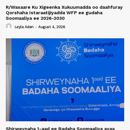
R/Wasaare Ku Xigeenka Xukuumadda oo daahfuray
Qorshaha Istaraatijiyadda WFP ee gudaha
Soomaaliya ee 2026-2030
Leyla Aden
-
August 4, 2026
Shirweynaha 1-aad ee Badaha Soomaaliya ayaa