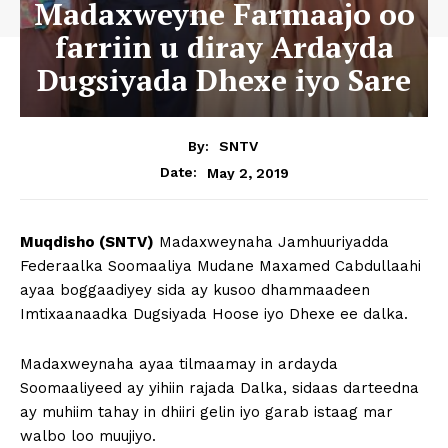
Madaxweyne Farmaajo oo
farriin u diray Ardayda
Dugsiyada Dhexe iyo Sare
By:
SNTV
May 2, 2019
Date:
Muqdisho (SNTV)
Madaxweynaha Jamhuuriyadda
Federaalka Soomaaliya Mudane Maxamed Cabdullaahi
ayaa boggaadiyey sida ay kusoo dhammaadeen
Imtixaanaadka Dugsiyada Hoose iyo Dhexe ee dalka.
Madaxweynaha ayaa tilmaamay in ardayda
Soomaaliyeed ay yihiin rajada Dalka, sidaas darteedna
ay muhiim tahay in dhiiri gelin iyo garab istaag mar
walbo loo muujiyo.