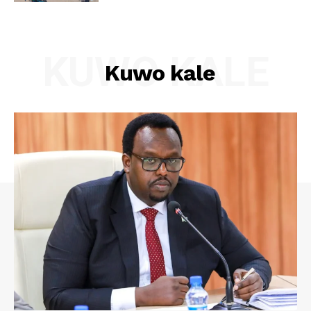
KUWO KALE
Kuwo kale