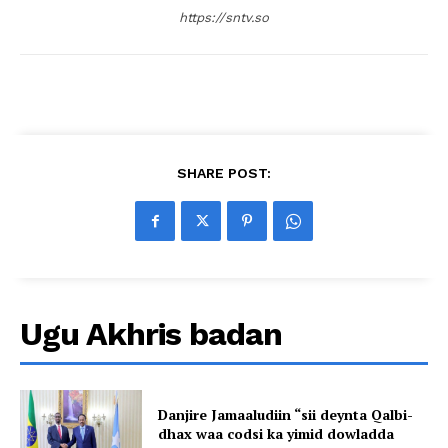
https://sntv.so
SHARE POST:
Ugu Akhris badan
Danjire Jamaaludiin “sii deynta Qalbi-
dhax waa codsi ka yimid dowladda