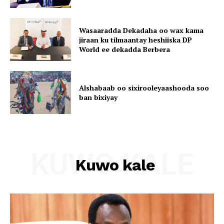
Wasaaradda Dekadaha oo wax kama
jiraan ku tilmaantay heshiiska DP
World ee dekadda Berbera
Alshabaab oo sixirooleyaashooda soo
ban bixiyay
KUWO KALE
Kuwo kale