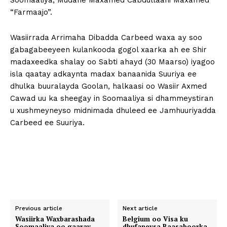
Soomaaliya, Mudane Maxamed Cabdullaahi Maxamed
“Farmaajo”.
Wasiirrada Arrimaha Dibadda Carbeed waxa ay soo
gabagabeeyeen kulankooda gogol xaarka ah ee Shir
madaxeedka shalay oo Sabti ahayd (30 Maarso) iyagoo
isla qaatay adkaynta madax banaanida Suuriya ee
dhulka buuralayda Goolan, halkaasi oo Wasiir Axmed
Cawad uu ka sheegay in Soomaaliya si dhammeystiran
u xushmeyneyso midnimada dhuleed ee Jamhuuriyadda
Carbeed ee Suuriya.
Previous article
Next article
Wasiirka Waxbarashada
Belgium oo Visa ku
Soomaaliya oo gaaray
dhufaneysa Baasaboorka