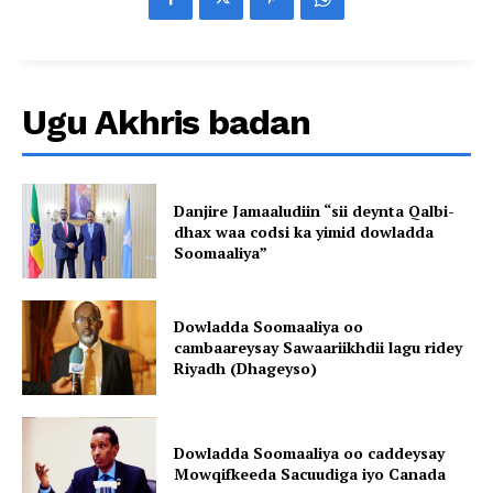
Ugu Akhris badan
Danjire Jamaaludiin “sii deynta Qalbi-
dhax waa codsi ka yimid dowladda
Soomaaliya”
Dowladda Soomaaliya oo
cambaareysay Sawaariikhdii lagu ridey
Riyadh (Dhageyso)
Dowladda Soomaaliya oo caddeysay
Mowqifkeeda Sacuudiga iyo Canada