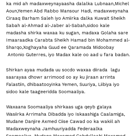
ka mid ah madaxweynayaasha dalalka Lubnaan,Michel
Aoun,Yemen Abd Rabbo Mansour Hadi, madaxweynaha
Ciraaq Barham Saleh iyo Amiirka dalka Kuwait Sheikh
Sabah al-Ahmad al-Jaber al-Sabah,sidoo kale
madasha shirka waxaa ku sugan, madaxa Golaha sare
Imaaraadka Carabta Sheikh Hamad bin Mohammed al-
Sharqo,Xoghayaha Guud ee Qaramada Midoobay
Antonio Guterres, iyo Madax kale oo aad u fara badan.
Shirkan ayaa mudada uu socdo waxaa diirada lagu
saarayaa dhowr arrimood oo ay ku jiraan arrinta
Falastiin, dhibaatooyinka Yemen, Suuriya, Liibiya iyo
sidoo kale taageeridda Soomaaliya.
Waxaana Soomaaliya shirkaas uga qeyb galaya
Wasiirka Arrimaha Dibadda iyo Iskaashiga Caalamiga,
Mudane Danjire Axmed Ciise Cawad oo ka wakiil ah
Madaxweynaha Jamhuuriyadda Federaalka