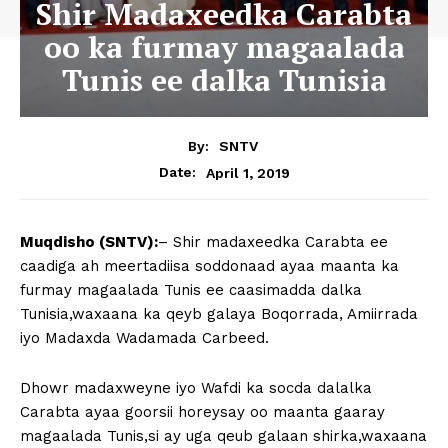
Shir Madaxeedka Carabta
oo ka furmay magaalada
Tunis ee dalka Tunisia
By:
SNTV
April 1, 2019
Date:
Muqdisho (SNTV):
– Shir madaxeedka Carabta ee
caadiga ah meertadiisa soddonaad ayaa maanta ka
furmay magaalada Tunis ee caasimadda dalka
Tunisia,waxaana ka qeyb galaya Boqorrada, Amiirrada
iyo Madaxda Wadamada Carbeed.
Dhowr madaxweyne iyo Wafdi ka socda dalalka
Carabta ayaa goorsii horeysay oo maanta gaaray
magaalada Tunis,si ay uga qeub galaan shirka,waxaana