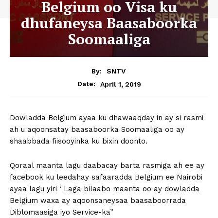
Belgium oo Visa ku
dhufaneysa Baasaboorka
Soomaaliga
By:
SNTV
April 1, 2019
Date:
Dowladda Belgium ayaa ku dhawaaqday in ay si rasmi
ah u aqoonsatay baasaboorka Soomaaliga oo ay
shaabbada fiisooyinka ku bixin doonto.
Qoraal maanta lagu daabacay barta rasmiga ah ee ay
facebook ku leedahay safaaradda Belgium ee Nairobi
ayaa lagu yiri ‘ Laga bilaabo maanta oo ay dowladda
Belgium waxa ay aqoonsaneysaa baasaboorrada
Diblomaasiga iyo Service-ka”