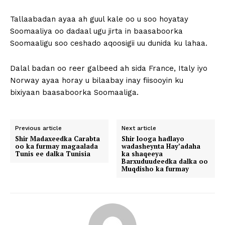
Tallaabadan ayaa ah guul kale oo u soo hoyatay
Soomaaliya oo dadaal ugu jirta in baasaboorka
Soomaaligu soo ceshado aqoosigii uu dunida ku lahaa.
Dalal badan oo reer galbeed ah sida France, Italy iyo
Norway ayaa horay u bilaabay inay fiisooyin ku
bixiyaan baasaboorka Soomaaliga.
Previous article
Next article
Shir Madaxeedka Carabta
Shir looga hadlayo
oo ka furmay magaalada
wadasheynta Hay’adaha
Tunis ee dalka Tunisia
ka shaqeeya
Barxuduudeedka dalka oo
Muqdisho ka furmay