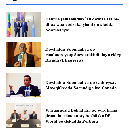
Danjire Jamaaludiin “sii deynta Qalbi-
dhax waa codsi ka yimid dowladda
Soomaaliya”
Dowladda Soomaaliya oo
cambaareysay Sawaariikhdii lagu ridey
Riyadh (Dhageyso)
Dowladda Soomaaliya oo caddeysay
Mowqifkeeda Sacuudiga iyo Canada
Wasaaradda Dekadaha oo wax kama
jiraan ku tilmaantay heshiiska DP
World ee dekadda Berbera