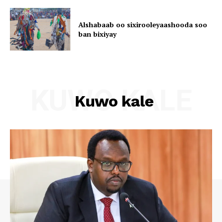
Alshabaab oo sixirooleyaashooda soo
ban bixiyay
KUWO KALE
Kuwo kale