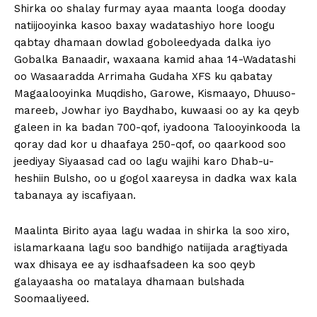
Shirka oo shalay furmay ayaa maanta looga dooday
natiijooyinka kasoo baxay wadatashiyo hore loogu
qabtay dhamaan dowlad goboleedyada dalka iyo
Gobalka Banaadir, waxaana kamid ahaa 14-Wadatashi
oo Wasaaradda Arrimaha Gudaha XFS ku qabatay
Magaalooyinka Muqdisho, Garowe, Kismaayo, Dhuuso-
mareeb, Jowhar iyo Baydhabo, kuwaasi oo ay ka qeyb
galeen in ka badan 700-qof, iyadoona Talooyinkooda la
qoray dad kor u dhaafaya 250-qof, oo qaarkood soo
jeediyay Siyaasad cad oo lagu wajihi karo Dhab-u-
heshiin Bulsho, oo u gogol xaareysa in dadka wax kala
tabanaya ay iscafiyaan.
Maalinta Birito ayaa lagu wadaa in shirka la soo xiro,
islamarkaana lagu soo bandhigo natiijada aragtiyada
wax dhisaya ee ay isdhaafsadeen ka soo qeyb
galayaasha oo matalaya dhamaan bulshada
Soomaaliyeed.