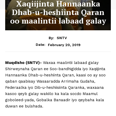
Xaqiijinta Hannaanka
Dhab-u-heshiinta Qaran
oo maalintii labaad galay
By:
SNTV
February 20, 2019
Date:
Muqdisho (SNTV)-
Waxaa maalintii labaad galay
Shirweynaha Qaran ee Soo-bandhigidda iyo Xaqiijinta
Hannaanka Dhab-u-heshiinta Qaran, kaasi oo ay soo
qaban qaabisay Wasaaradda Arrimaha Gudaha,
Federaalka iyo Dib-u-heshiisiinta Qaranka, waxaana
kasoo qeyb galay wakiilo ka kala socdo Maamul
goboleed-yada, Gobalka Banaadir iyo qeybaha kala
duwan ee bulshada.