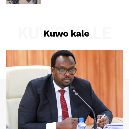
KUWO KALE
Kuwo kale