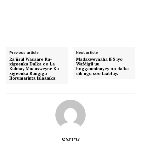
Previous article
Next article
Ra’iisul Wasaare Ku-
Madaxweynaha JFS iyo
xigeenka Dalka oo La
Wafdigii uu
Kulmay Madaxweyne Ku-
hoggaaminayey oo dalka
xigeenka Bangiga
dib ugu soo laabtay.
Horumarinta Islaamka
SNTV