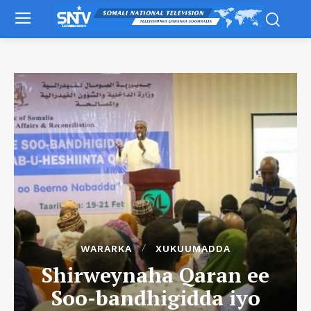
WARARKA
XUKUUMADDA
Shirweynaha Qaran ee
Soo-bandhigidda iyo