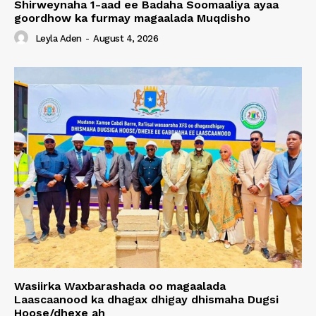
Shirweynaha 1-aad ee Badaha Soomaaliya ayaa
goordhow ka furmay magaalada Muqdisho
Leyla Aden
-
August 4, 2026
Wasiirka Waxbarashada oo magaalada
Laascaanood ka dhagax dhigay dhismaha Dugsi
Hoose/dhexe ah