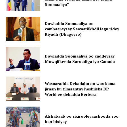
Soomaaliya”
Dowladda Soomaaliya oo
cambaareysay Sawaariikhdii lagu ridey
Riyadh (Dhageyso)
Dowladda Soomaaliya oo caddeysay
Mowqifkeeda Sacuudiga iyo Canada
Wasaaradda Dekadaha oo wax kama
jiraan ku tilmaantay heshiiska DP
World ee dekadda Berbera
Alshabaab oo sixirooleyaashooda soo
ban bixiyay