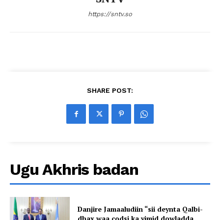
https://sntv.so
SHARE POST:
Ugu Akhris badan
Danjire Jamaaludiin “sii deynta Qalbi-
dhax waa codsi ka yimid dowladda