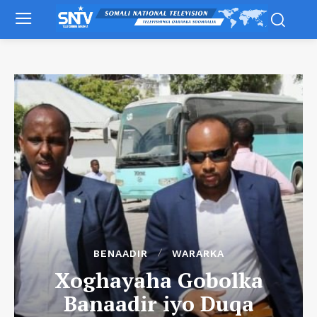
BENAADIR
WARARKA
Xoghayaha Gobolka
Banaadir iyo Duqa