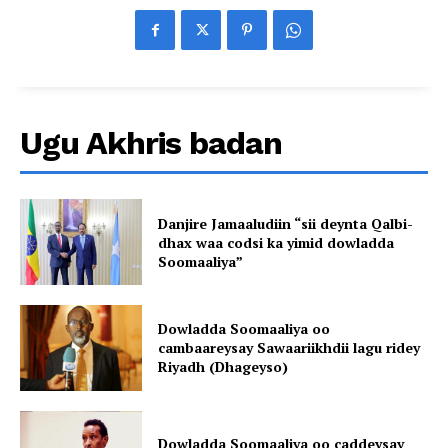
Ugu Akhris badan
Danjire Jamaaludiin “sii deynta Qalbi-
dhax waa codsi ka yimid dowladda
Soomaaliya”
Dowladda Soomaaliya oo
cambaareysay Sawaariikhdii lagu ridey
Riyadh (Dhageyso)
Dowladda Soomaaliya oo caddeysay