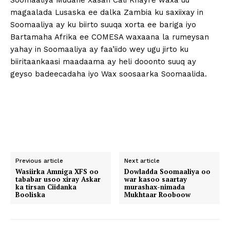
Soomaaliya Mudane Xasan Cali Khayre waxa uu
magaalada Lusaska ee dalka Zambia ku saxiixay in
Soomaaliya ay ku biirto suuqa xorta ee bariga iyo
Bartamaha Afrika ee COMESA waxaana la rumeysan
yahay in Soomaaliya ay faa’iido wey ugu jirto ku
biiritaankaasi maadaama ay heli dooonto suuq ay
geyso badeecadaha iyo Wax soosaarka Soomaalida.
Previous article
Next article
Wasiirka Amniga XFS oo
Dowladda Soomaaliya oo
tababar usoo xiray Askar
war kasoo saartay
ka tirsan Ciidanka
murashax-nimada
Booliska
Mukhtaar Rooboow