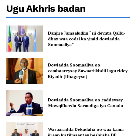
Ugu Akhris badan
Danjire Jamaaludiin “sii deynta Qalbi-
dhax waa codsi ka yimid dowladda
Soomaaliya”
Dowladda Soomaaliya oo
cambaareysay Sawaariikhdii lagu ridey
Riyadh (Dhageyso)
Dowladda Soomaaliya oo caddeysay
Mowqifkeeda Sacuudiga iyo Canada
Wasaaradda Dekadaha oo wax kama
jiraan ku tilmaantay heshiiska DP