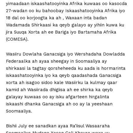
yimaadaan iskaashatooyinka Afrika kuwaas oo kasocda
27-wadan oo ku bahoobay Iskaashatooyinka Afrika iyo
18 dal oo korjoogta ka ah , Waxaan inta badan
Wadamada Shirkaasi ka qeyb galayo ay yihiin kuwa ku
jira Suuqa Xorta ah ee Bariga iyo Bartamaha Afrika
(COMESA).
Wasiiru Dowlaha Ganacsiga iyo Wershadaha Dowladda
Federaalka ah ayaa sheegay in Soomaaliya ay
shirkaasi la tagtay qorsheheeda ku aada is hormarinta
iskaashatooyinka iyo ka qeyb qaadashada Ganacsiga
xorta ah isagoo sidoo kale Wasiirku la kulmay qaar
kamid ah Wasiirada dhigiisa ah ee shirka ka qeyb
galayay kuwaas oo ay isku afgarteen hirgalinta
iskaashi dhanka Ganacsiga ah oo ay la yeeshaan
Soomaaliya.
Bishii July ee sanadkan ayaa Ra’iisul Wasaaraha