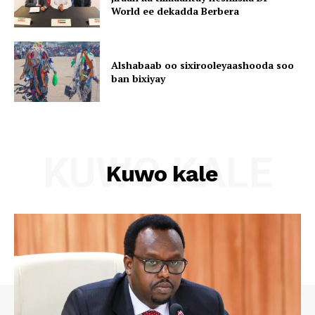
World ee dekadda Berbera
Alshabaab oo sixirooleyaashooda soo
ban bixiyay
KUWO KALE
Kuwo kale