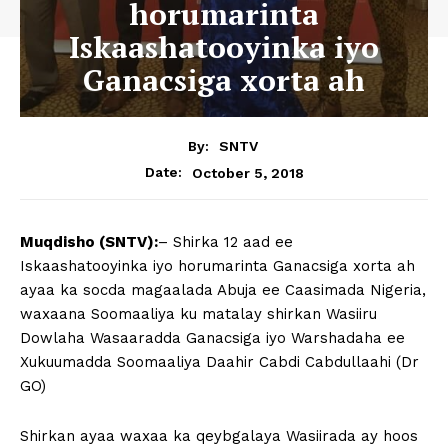
horumarinta
Iskaashatooyinka iyo
Ganacsiga xorta ah
By:
SNTV
October 5, 2018
Date:
Muqdisho (SNTV):
– Shirka 12 aad ee
Iskaashatooyinka iyo horumarinta Ganacsiga xorta ah
ayaa ka socda magaalada Abuja ee Caasimada Nigeria,
waxaana Soomaaliya ku matalay shirkan Wasiiru
Dowlaha Wasaaradda Ganacsiga iyo Warshadaha ee
Xukuumadda Soomaaliya Daahir Cabdi Cabdullaahi (Dr
GO)
Shirkan ayaa waxaa ka qeybgalaya Wasiirada ay hoos