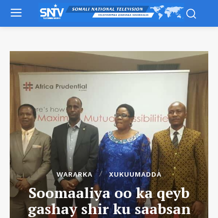
WARARKA
XUKUUMADDA
Soomaaliya oo ka qeyb
gashay shir ku saabsan