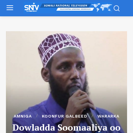
AMNIGA
KOONFUR GALBEED
WARARKA
Dowladda Soomaaliya oo