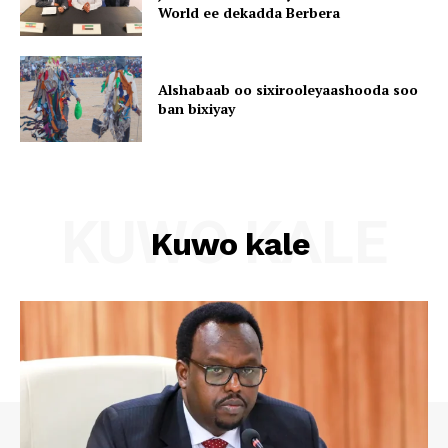
World ee dekadda Berbera
Alshabaab oo sixirooleyaashooda soo
ban bixiyay
KUWO KALE
Kuwo kale