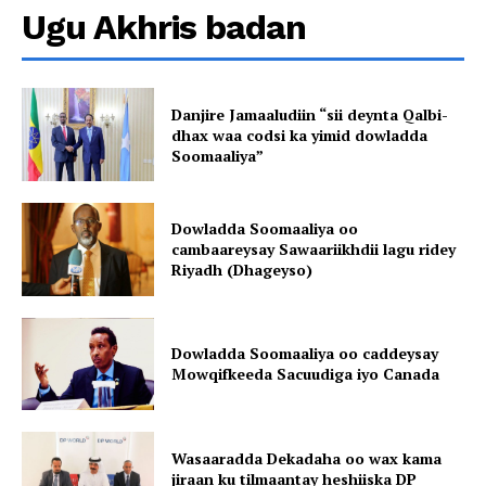
Ugu Akhris badan
Danjire Jamaaludiin “sii deynta Qalbi-
dhax waa codsi ka yimid dowladda
Soomaaliya”
Dowladda Soomaaliya oo
cambaareysay Sawaariikhdii lagu ridey
Riyadh (Dhageyso)
Dowladda Soomaaliya oo caddeysay
Mowqifkeeda Sacuudiga iyo Canada
Wasaaradda Dekadaha oo wax kama
jiraan ku tilmaantay heshiiska DP