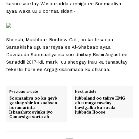
kasoo saartay Wasaaradda amniga ee Soomaaliya
ayaa waxa uu u qornaa sidan:-
Sheekh, Mukhtaar Roobow Cali, oo ka tirsanaa
Saraakiisha ugu sarreysa ee Al-Shabaab ayaa
Dowladda Soomaaliya isu soo dhiibay Bishii August ee
Sanaddii 2017-kii, markii uu sheegay inuu ka tanasulay
fekerkii hore ee Argagixisanimada ku dhisnaa.
Previous article
Next article
Soomaaliya oo ka qeyb
Jubbaland oo taliye KMG
gashay shir ku saabsan
ah u magacawday
horumarinta
hawlgalka ka socda
Iskaashatooyinka iyo
Jubbada Hoose
Ganacsiga xorta ah