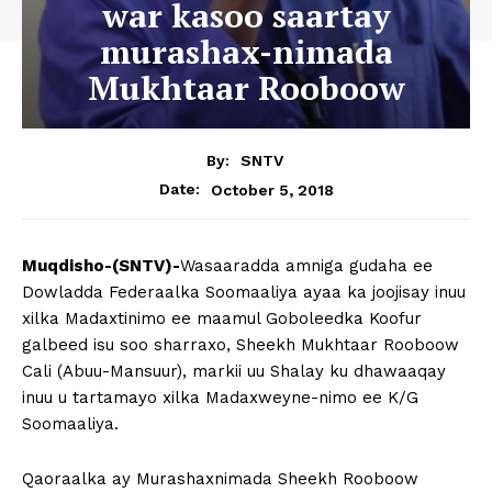
war kasoo saartay
murashax-nimada
Mukhtaar Rooboow
By:
SNTV
October 5, 2018
Date:
Muqdisho-(SNTV)-
Wasaaradda amniga gudaha ee
Dowladda Federaalka Soomaaliya ayaa ka joojisay inuu
xilka Madaxtinimo ee maamul Goboleedka Koofur
galbeed isu soo sharraxo, Sheekh Mukhtaar Rooboow
Cali (Abuu-Mansuur), markii uu Shalay ku dhawaaqay
inuu u tartamayo xilka Madaxweyne-nimo ee K/G
Soomaaliya.
Qaoraalka ay Murashaxnimada Sheekh Rooboow