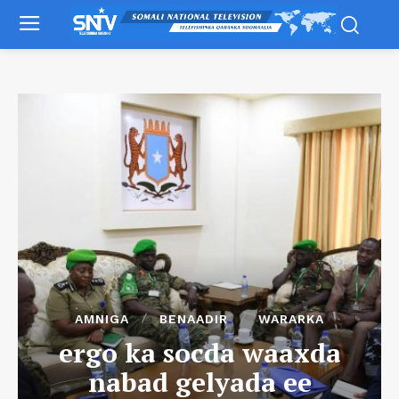
AMNIGA
BENAADIR
WARARKA
ergo ka socda waaxda
nabad gelyada ee