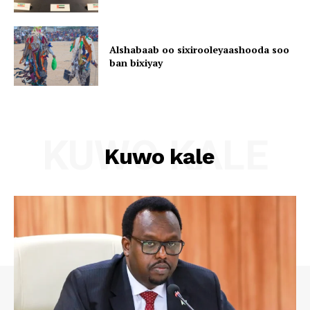
Alshabaab oo sixirooleyaashooda soo
ban bixiyay
KUWO KALE
Kuwo kale