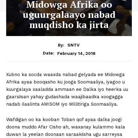
Midowga Afrika oo
uguurgalaayo nabad
muqdisho ka jirta
By:
SNTV
February 14, 2018
Date:
Xubno ka socda waaxda nabad gelyada ee Midowga
Afrika ayaa booqasho ku jooga Soomaaliya, iyagoo u
kuurgalaya xaaladda ammaan ee Dalka iyo heerka uu
gaarsiisan yahay gudashada waajibaadka xoogagga
nadab ilaalinta AMISOM iyo Millitiriga Soomaaliya.
Wafdigan oo ka kooban Toban qof ayaa dalka joogi
doona muddo Afar Cisho ah, waxanay kulammo kala
duwan la yeelan doonaan saraakiisha ugu sarreysa