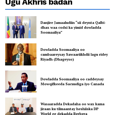
Ugu Akhris badan
Danjire Jamaaludiin “sii deynta Qalbi-
dhax waa codsi ka yimid dowladda
Soomaaliya”
Dowladda Soomaaliya oo
cambaareysay Sawaariikhdii lagu ridey
Riyadh (Dhageyso)
Dowladda Soomaaliya oo caddeysay
Mowqifkeeda Sacuudiga iyo Canada
Wasaaradda Dekadaha oo wax kama
jiraan ku tilmaantay heshiiska DP
World ee dekadda Berbera