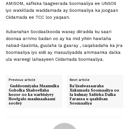
AMISOM, xafiiska taageerada Soomaaliya ee UNSOS
iyo wakiillada waddamada ay Soomaaliya ka joogaan
Ciidamada ee TCC loo yaqaan.
Xubanahan Socdaalkooda waxay diiradda ku saari
doonaa arrimo badan oo ay ka mid yihiin hawlaha
nabad-ilaalinta, guulaha la gaaray , caqabadaha ka jira
Soomaaliya iyo sidii ay masuuliyadda ammaanka dalka
ula wareegi lahaayeen Ciidamada Soomaaliya.
Previous article
Next article
Guddoomiyaha Maamulka
Ra’iisulwasaaraha
Gobolka Shabeellaha
Xukumada Soomaaliya oo
hoose oo ka warbixiyey
la kulmay Safiirka Dalka
Howlgalo maalmaahaani
Faransa u qaabilsan
socdey
Soomaaliya