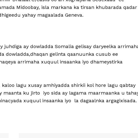
amada Midoobay, isla markana ka tirsan khubarada qadar
adhigeedu yahay magaalada Geneva.
 juhdiga ay dowladda Somalia gelisay daryeelka arrimah
’ada dowladda,dhaqan gelinta qaanuunka cusub ee
haqeya arrimaha xuquul insaanka iyo dhameystirka
aloo lagu xusay amhiyadda shirkii kol hore lagu qabtay
y maanta ku jirto iyo sida ay lagama maarmaanka u taha
dhinacyada xuquul insaanka iyo la dagaalnka argagixisada.