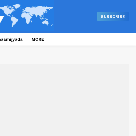
SUBSCRIBE
naamijyada
MORE