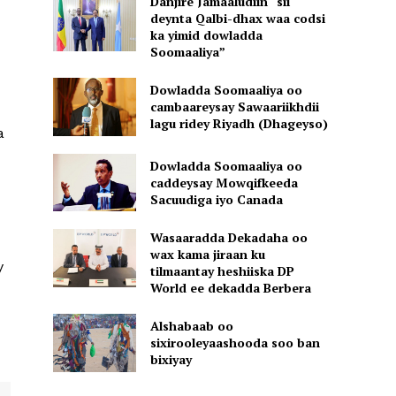
Danjire Jamaaludiin “sii
deynta Qalbi-dhax waa codsi
ka yimid dowladda
Soomaaliya”
Dowladda Soomaaliya oo
cambaareysay Sawaariikhdii
lagu ridey Riyadh (Dhageyso)
a
Dowladda Soomaaliya oo
caddeysay Mowqifkeeda
Sacuudiga iyo Canada
Wasaaradda Dekadaha oo
wax kama jiraan ku
y
tilmaantay heshiiska DP
World ee dekadda Berbera
Alshabaab oo
sixirooleyaashooda soo ban
bixiyay