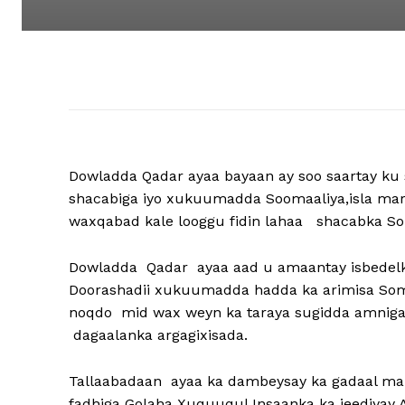
Dowladda Qadar ayaa bayaan ay soo saartay ku s
shacabiga iyo xukuumadda Soomaaliya,isla mark
waxqabad kale looggu fidin lahaa shacabka Som
Dowladda
Qadar ayaa aad u amaantay isbedelka
Doorashadii xukuumadda hadda ka arimisa Soma
noqdo mid wax weyn ka taraya sugidda amniga
dagaalanka argagixisada.
Tallaabadaan ayaa ka dambeysay ka gadaal mar
fadhiga Golaha Xuquuqul Insaanka ka jeediyay 