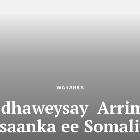
WARARKA
o dhaweysay Arri
saanka ee Somali