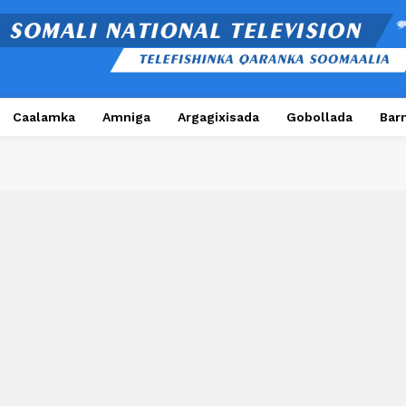
Caalamka
Amniga
Argagixisada
Gobollada
Bar