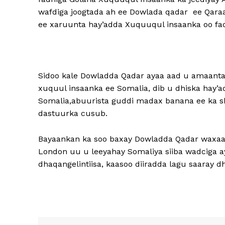
wafdiga joogtada ah ee Dowlada qadar ee Qara
ee xaruunta hay’adda Xuquuqul insaanka oo f
Sidoo kale Dowladda Qadar ayaa aad u amaantay
xuquul insaanka ee Somalia, dib u dhiska hay
Somalia,abuurista guddi madax banana ee ka s
dastuurka cusub.
Bayaankan ka soo baxay Dowladda Qadar waxaa k
London uu u leeyahay Somaliya siiba wadciga a
dhaqangelintiisa, kaasoo diiradda lagu saaray 