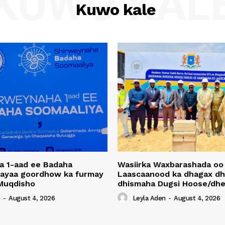
KUWO KAL
Kuwo kale
a 1-aad ee Badaha
Wasiirka Waxbarashada oo
 ayaa goordhow ka furmay
Laascaanood ka dhagax dh
Muqdisho
dhismaha Dugsi Hoose/dhe
n
-
August 4, 2026
Leyla Aden
-
August 4, 2026