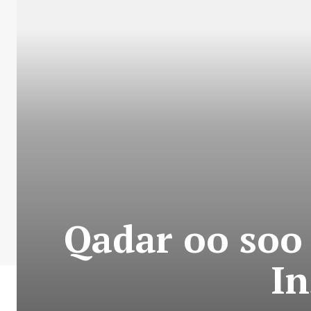
Qadar oo so
In