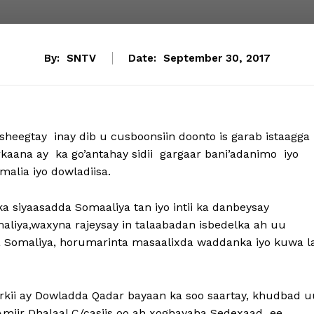
By:
SNTV
Date:
September 30, 2017
heegtay inay dib u cusboonsiin doonto is garab istaagga
aana ay ka go’antahay sidii gargaar bani’adanimo iyo
alia iyo dowladiisa.
 siyaasadda Somaaliya tan iyo intii ka danbeysay
liya,waxyna rajeysay in talaabadan isbedelka ah uu
 Somaliya, horumarinta masaalixda waddanka iyo kuwa l
kii ay Dowladda Qadar bayaan ka soo saartay, khudbad u
Amiir Dhalaal C/casiis oo ah xoghayaha Sedexaad ee