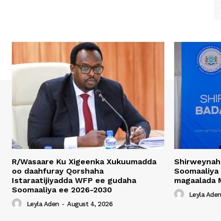
R/Wasaare Ku Xigeenka Xukuumadda
Shirweynah
oo daahfuray Qorshaha
Soomaaliya
Istaraatijiyadda WFP ee gudaha
magaalada 
Soomaaliya ee 2026-2030
Leyla Ade
Leyla Aden
-
August 4, 2026