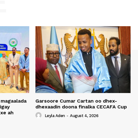
E
 magaalada
Garsoore Cumar Cartan oo dhex-
igay
dhexaadin doona finalka CECAFA Cup
xe ah
Leyla Aden
-
August 4, 2026