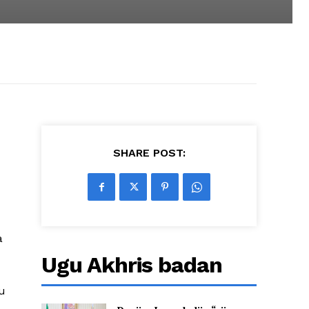
SHARE POST:
a
Ugu Akhris badan
u