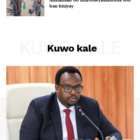
ban bixiyay
KUWO KALE
Kuwo kale