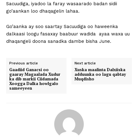
Sacuudiga, iyadoo la faray wasaarado badan sidii
go’aankan loo dhaqagelin lahaa.
Go’aanka ay soo saartay Sacuudiga oo haweenka
dalkaasi loogu fasaxay baabuur wadida ayaa waxa uu
dhaqangeli doona sanadka dambe bisha June.
Previous article
Next article
Gaadiid Ganacsi oo
Xuska maalinta Dalxiiska
gaaray Magaalada Xudur
adduunka oo lagu qabtay
ka dib markii Ciidamada
Muqdisho
Xoogga Dalka howlgalo
sameeyeen