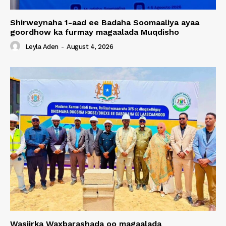
Shirweynaha 1-aad ee Badaha Soomaaliya ayaa
goordhow ka furmay magaalada Muqdisho
Leyla Aden
-
August 4, 2026
Wasiirka Waxbarashada oo magaalada