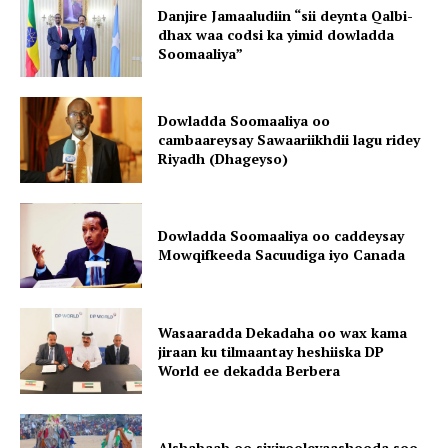
Danjire Jamaaludiin “sii deynta Qalbi-
dhax waa codsi ka yimid dowladda
Soomaaliya”
Dowladda Soomaaliya oo
cambaareysay Sawaariikhdii lagu ridey
Riyadh (Dhageyso)
Dowladda Soomaaliya oo caddeysay
Mowqifkeeda Sacuudiga iyo Canada
Wasaaradda Dekadaha oo wax kama
jiraan ku tilmaantay heshiiska DP
World ee dekadda Berbera
Alshabaab oo sixirooleyaashooda soo