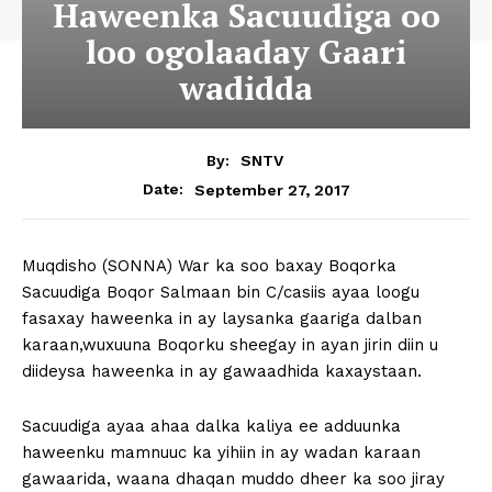
Haweenka Sacuudiga oo
loo ogolaaday Gaari
wadidda
By:
SNTV
September 27, 2017
Date:
Muqdisho (SONNA) War ka soo baxay Boqorka
Sacuudiga Boqor Salmaan bin C/casiis ayaa loogu
fasaxay haweenka in ay laysanka gaariga dalban
karaan,wuxuuna Boqorku sheegay in ayan jirin diin u
diideysa haweenka in ay gawaadhida kaxaystaan.
Sacuudiga ayaa ahaa dalka kaliya ee adduunka
haweenku mamnuuc ka yihiin in ay wadan karaan
gawaarida, waana dhaqan muddo dheer ka soo jiray