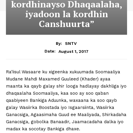
kordhinayso Dhaqaalaha,
iyadoon la kordhin
Canshuurta”
By:
SNTV
August 1, 2017
Date:
Ra’iisul Wasaare ku xigeenka xukuumada Soomaaliya
Mudane Mahdi Maxamed Guuleed (Khader) ayaa
maanta ka qayb galay shir looga hadlayay dakhliga iyo
dhaqaalaha Soomaaliya, kaa soo ay soo qaban
qaabiyeen Bankiga Aduunka, waxaana ka soo qayb
galay Wasiirka Boostada iyo Isgaarsiinta, Wasiirka
Ganacsiga, Agaasimaha Guud ee Maaliyada, Shirkadaha
Ganacsiga, gobolka Banaadir, Jaamacadaha dalka iyo
madax ka socotay Bankiga dhaxe.