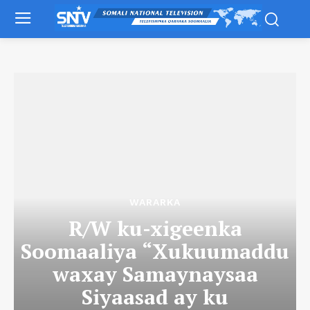
WARARKA
R/W ku-xigeenka
Soomaaliya “Xukuumaddu
waxay Samaynaysaa
Siyaasad ay ku