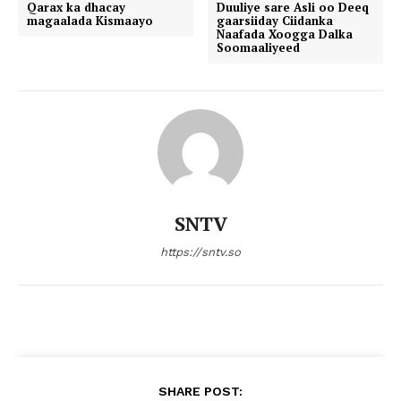
Qarax ka dhacay
Duuliye sare Asli oo Deeq
magaalada Kismaayo
gaarsiiday Ciidanka
Naafada Xoogga Dalka
Soomaaliyeed
SNTV
https://sntv.so
SHARE POST: