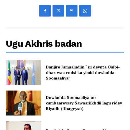
Ugu Akhris badan
Danjire Jamaaludiin “sii deynta Qalbi-
dhax waa codsi ka yimid dowladda
Soomaaliya”
Dowladda Soomaaliya oo
cambaareysay Sawaariikhdii lagu ridey
Riyadh (Dhageyso)