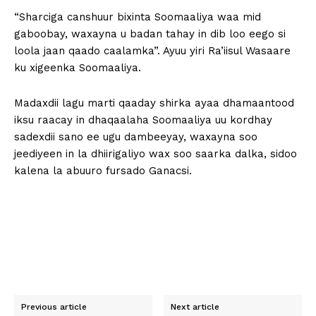
“Sharciga canshuur bixinta Soomaaliya waa mid
gaboobay, waxayna u badan tahay in dib loo eego si
loola jaan qaado caalamka”. Ayuu yiri Ra’iisul Wasaare
ku xigeenka Soomaaliya.
Madaxdii lagu marti qaaday shirka ayaa dhamaantood
iksu raacay in dhaqaalaha Soomaaliya uu kordhay
sadexdii sano ee ugu dambeeyay, waxayna soo
jeediyeen in la dhiirigaliyo wax soo saarka dalka, sidoo
kalena la abuuro fursado Ganacsi.
Previous article
Next article