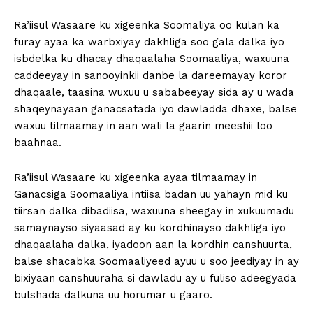
Ra’iisul Wasaare ku xigeenka Soomaliya oo kulan ka
furay ayaa ka warbxiyay dakhliga soo gala dalka iyo
isbdelka ku dhacay dhaqaalaha Soomaaliya, waxuuna
caddeeyay in sanooyinkii danbe la dareemayay koror
dhaqaale, taasina wuxuu u sababeeyay sida ay u wada
shaqeynayaan ganacsatada iyo dawladda dhaxe, balse
waxuu tilmaamay in aan wali la gaarin meeshii loo
baahnaa.
Ra’iisul Wasaare ku xigeenka ayaa tilmaamay in
Ganacsiga Soomaaliya intiisa badan uu yahayn mid ku
tiirsan dalka dibadiisa, waxuuna sheegay in xukuumadu
samaynayso siyaasad ay ku kordhinayso dakhliga iyo
dhaqaalaha dalka, iyadoon aan la kordhin canshuurta,
balse shacabka Soomaaliyeed ayuu u soo jeediyay in ay
bixiyaan canshuuraha si dawladu ay u fuliso adeegyada
bulshada dalkuna uu horumar u gaaro.