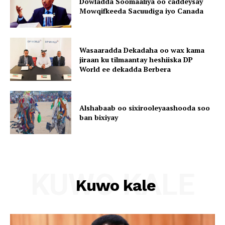
Dowladda Soomaaliya oo caddeysay
Mowqifkeeda Sacuudiga iyo Canada
Wasaaradda Dekadaha oo wax kama
jiraan ku tilmaantay heshiiska DP
World ee dekadda Berbera
Alshabaab oo sixirooleyaashooda soo
ban bixiyay
KUWO KALE
Kuwo kale