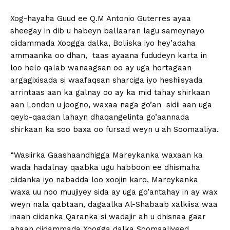
Xog-hayaha Guud ee Q.M Antonio Guterres ayaa
sheegay in dib u habeyn ballaaran lagu sameynayo
ciidammada Xoogga dalka, Boliiska iyo hey’adaha
ammaanka oo dhan, taas ayaana fududeyn karta in
loo helo qalab wanaagsan oo ay uga hortagaan
argagixisada si waafaqsan sharciga iyo heshiisyada
arrintaas aan ka galnay oo ay ka mid tahay shirkaan
aan London u joogno, waxaa naga go’an sidii aan uga
qeyb-qaadan lahayn dhaqangelinta go’aannada
shirkaan ka soo baxa oo fursad weyn u ah Soomaaliya.
“Wasiirka Gaashaandhigga Mareykanka waxaan ka
wada hadalnay qaabka ugu habboon ee dhismaha
ciidanka iyo nabadda loo xoojin karo, Mareykanka
waxa uu noo muujiyey sida ay uga go’antahay in ay wax
weyn nala qabtaan, dagaalka Al-Shabaab xalkiisa waa
inaan ciidanka Qaranka si wadajir ah u dhisnaa gaar
ahaan ciidammada Xoogga dalka Soomaaliyeed,