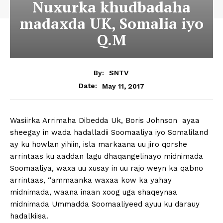
Nuxurka khudbadaha
madaxda UK, Somalia iyo
Q.M
By:
SNTV
May 11, 2017
Date:
Wasiirka Arrimaha Dibedda Uk, Boris Johnson ayaa
sheegay in wada hadalladii Soomaaliya iyo Somaliland
ay ku howlan yihiin, isla markaana uu jiro qorshe
arrintaas ku aaddan lagu dhaqangelinayo midnimada
Soomaaliya, waxa uu xusay in uu rajo weyn ka qabno
arrintaas, “ammaanka waxaa kow ka yahay
midnimada, waana inaan xoog uga shaqeynaa
midnimada Ummadda Soomaaliyeed ayuu ku darauy
hadalkiisa.