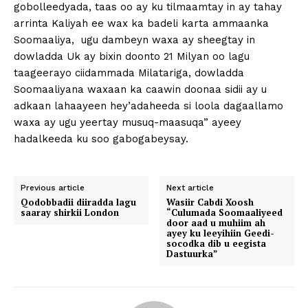
gobolleedyada, taas oo ay ku tilmaamtay in ay tahay
arrinta Kaliyah ee wax ka badeli karta ammaanka
Soomaaliya, ugu dambeyn waxa ay sheegtay in
dowladda Uk ay bixin doonto 21 Milyan oo lagu
taageerayo ciidammada Milatariga, dowladda
Soomaaliyana waxaan ka caawin doonaa sidii ay u
adkaan lahaayeen hey’adaheeda si loola dagaallamo
waxa ay ugu yeertay musuq-maasuqa” ayeey
hadalkeeda ku soo gabogabeysay.
Previous article
Next article
Qodobbadii diiradda lagu
Wasiir Cabdi Xoosh
saaray shirkii London
“Culumada Soomaaliyeed
door aad u muhiim ah
ayey ku leeyihiin Geedi-
socodka dib u eegista
Dastuurka”