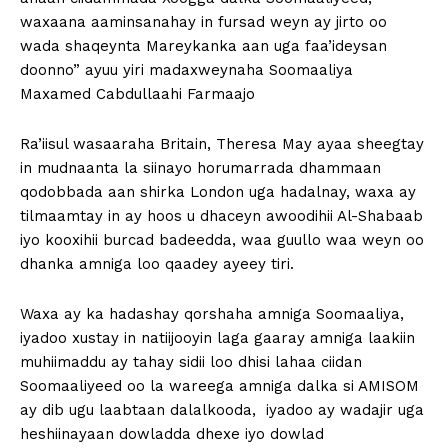
waxaana aaminsanahay in fursad weyn ay jirto oo
wada shaqeynta Mareykanka aan uga faa’ideysan
doonno” ayuu yiri madaxweynaha Soomaaliya
Maxamed Cabdullaahi Farmaajo
Ra’iisul wasaaraha Britain, Theresa May ayaa sheegtay
in mudnaanta la siinayo horumarrada dhammaan
qodobbada aan shirka London uga hadalnay, waxa ay
tilmaamtay in ay hoos u dhaceyn awoodihii Al-Shabaab
iyo kooxihii burcad badeedda, waa guullo waa weyn oo
dhanka amniga loo qaadey ayeey tiri.
Waxa ay ka hadashay qorshaha amniga Soomaaliya,
iyadoo xustay in natiijooyin laga gaaray amniga laakiin
muhiimaddu ay tahay sidii loo dhisi lahaa ciidan
Soomaaliyeed oo la wareega amniga dalka si AMISOM
ay dib ugu laabtaan dalalkooda, iyadoo ay wadajir uga
heshiinayaan dowladda dhexe iyo dowlad