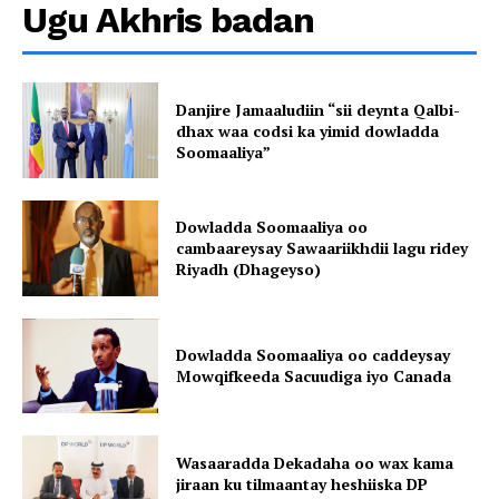
Ugu Akhris badan
Danjire Jamaaludiin “sii deynta Qalbi-
dhax waa codsi ka yimid dowladda
Soomaaliya”
Dowladda Soomaaliya oo
cambaareysay Sawaariikhdii lagu ridey
Riyadh (Dhageyso)
Dowladda Soomaaliya oo caddeysay
Mowqifkeeda Sacuudiga iyo Canada
Wasaaradda Dekadaha oo wax kama
jiraan ku tilmaantay heshiiska DP