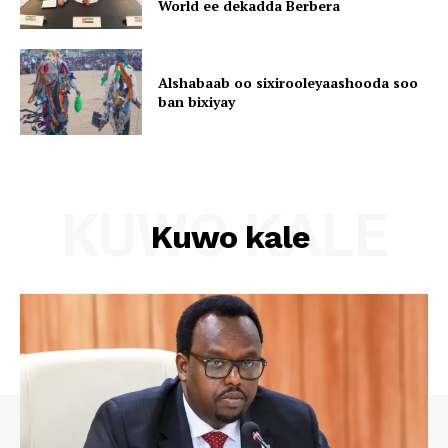
World ee dekadda Berbera
Alshabaab oo sixirooleyaashooda soo
ban bixiyay
KUWO KALE
Kuwo kale