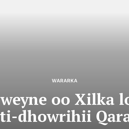
WARARKA
weyne oo Xilka l
ti-dhowrihii Qar