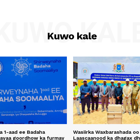
KUWO KAL
Kuwo kale
a 1-aad ee Badaha
Wasiirka Waxbarashada oo
 ayaa goordhow ka furmay
Laascaanood ka dhagax dh