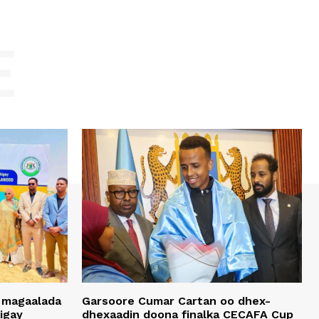
E
 magaalada
Garsoore Cumar Cartan oo dhex-
igay
dhexaadin doona finalka CECAFA Cup