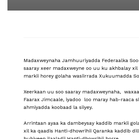
Madaxweynaha Jamhuuriyadda Federaalka Soom
saaray xeer madaxweyne oo uu ku akhbalay xil k
markii horey golaha wasiirrada Xukuumadda So
Xeerkaan uu soo saaray madaxweynaha, waxaa la
Faarax Jimcaale, iyadoo loo maray hab-raaca sh
ahmiyadda koobaad la siiyey.
Arrintaan ayaa ka dambeysay kaddib markii go
xil ka qaadis Hanti-dhowrihii Qaranka kaddib di
hubiyeen ilaaladii Hanti-dhowrihii horre.