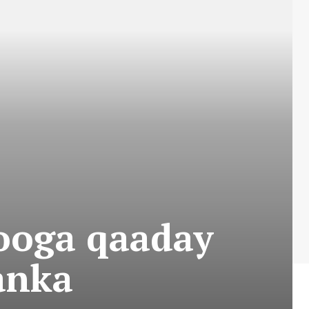
ooga qaaday
anka