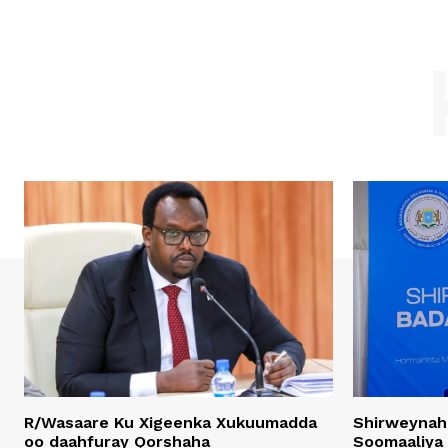
R/Wasaare Ku Xigeenka Xukuumadda
Shirweynah
oo daahfuray Qorshaha
Soomaaliya