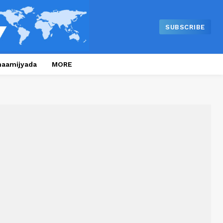
SUBSCRIBE
naamijyada
MORE