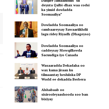
Danjire Jamaaludiin “sii
deynta Qalbi-dhax waa codsi
ka yimid dowladda
Soomaaliya”
Dowladda Soomaaliya oo
cambaareysay Sawaariikhdii
lagu ridey Riyadh (Dhageyso)
Dowladda Soomaaliya oo
caddeysay Mowqifkeeda
Sacuudiga iyo Canada
Wasaaradda Dekadaha oo
wax kama jiraan ku
tilmaantay heshiiska DP
World ee dekadda Berbera
Alshabaab oo
sixirooleyaashooda soo ban
bixiyay