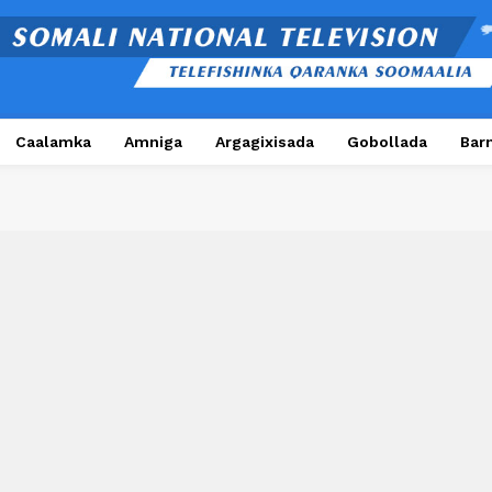
Caalamka
Amniga
Argagixisada
Gobollada
Bar