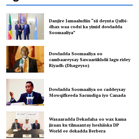
Danjire Jamaaludiin “sii deynta Qalbi-
dhax waa codsi ka yimid dowladda
Soomaaliya”
Dowladda Soomaaliya oo
cambaareysay Sawaariikhdii lagu ridey
Riyadh (Dhageyso)
Dowladda Soomaaliya oo caddeysay
Mowqifkeeda Sacuudiga iyo Canada
Wasaaradda Dekadaha oo wax kama
jiraan ku tilmaantay heshiiska DP
World ee dekadda Berbera