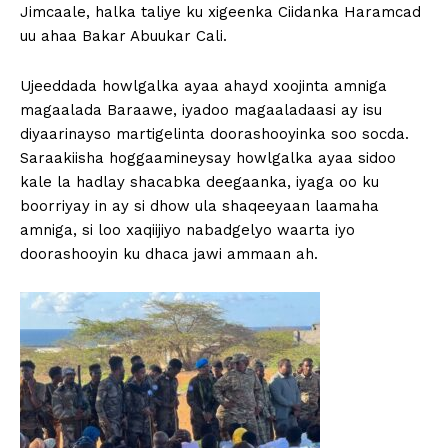
Jimcaale, halka taliye ku xigeenka Ciidanka Haramcad
uu ahaa Bakar Abuukar Cali.
Ujeeddada howlgalka ayaa ahayd xoojinta amniga
magaalada Baraawe, iyadoo magaaladaasi ay isu
diyaarinayso martigelinta doorashooyinka soo socda.
Saraakiisha hoggaamineysay howlgalka ayaa sidoo
kale la hadlay shacabka deegaanka, iyaga oo ku
boorriyay in ay si dhow ula shaqeeyaan laamaha
amniga, si loo xaqiijiyo nabadgelyo waarta iyo
doorashooyin ku dhaca jawi ammaan ah.