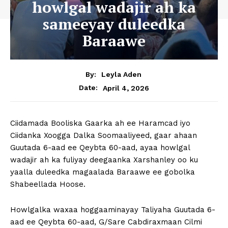
howlgal wadajir ah ka
sameeyay duleedka
Baraawe
By:
Leyla Aden
April 4, 2026
Date:
Ciidamada Booliska Gaarka ah ee Haramcad iyo
Ciidanka Xoogga Dalka Soomaaliyeed, gaar ahaan
Guutada 6-aad ee Qeybta 60-aad, ayaa howlgal
wadajir ah ka fuliyay deegaanka Xarshanley oo ku
yaalla duleedka magaalada Baraawe ee gobolka
Shabeellada Hoose.
Howlgalka waxaa hoggaaminayay Taliyaha Guutada 6-
aad ee Qeybta 60-aad, G/Sare Cabdiraxmaan Cilmi