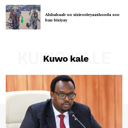
Alshabaab oo sixirooleyaashooda soo
ban bixiyay
KUWO KALE
Kuwo kale