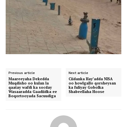
Previous article
Next article
Maareeyaha Dekedda
Ciidanka Hay’adda NISA
Muqdisho oo kulan la
oo howlgallo qorsheysan
qaatay wafdi ka socday
ka fuliyay Gobolka
Wasaaradda Gaadiidka ee
Shabeellaha Hoose
Boqortooyada Sacuudiga