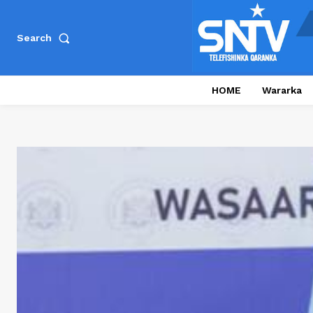
Search
HOME
Wararka