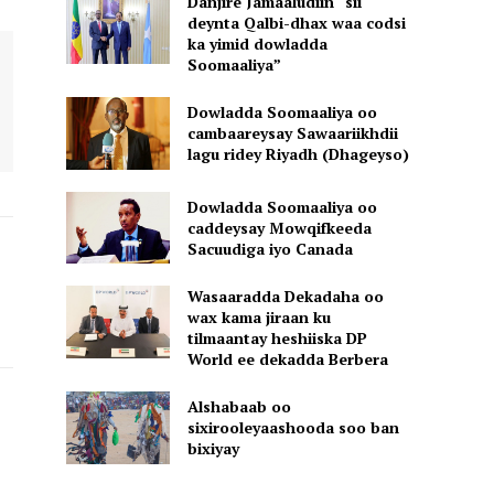
Danjire Jamaaludiin “sii
deynta Qalbi-dhax waa codsi
ka yimid dowladda
Soomaaliya”
Dowladda Soomaaliya oo
cambaareysay Sawaariikhdii
lagu ridey Riyadh (Dhageyso)
Dowladda Soomaaliya oo
caddeysay Mowqifkeeda
Sacuudiga iyo Canada
Wasaaradda Dekadaha oo
wax kama jiraan ku
tilmaantay heshiiska DP
World ee dekadda Berbera
Alshabaab oo
sixirooleyaashooda soo ban
bixiyay