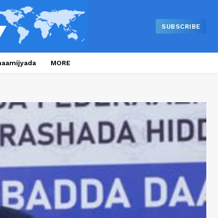
SUBSCRIBE
naamijyada
MORE