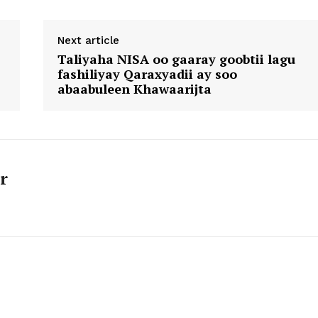
Next article
Taliyaha NISA oo gaaray goobtii lagu
fashiliyay Qaraxyadii ay soo
abaabuleen Khawaarijta
r