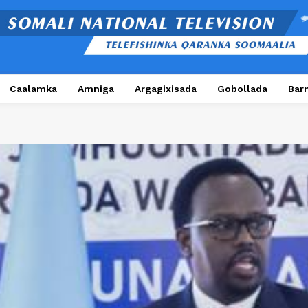
Caalamka
Amniga
Argagixisada
Gobollada
Bar