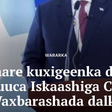
WARARKA
aare kuxigeenka 
uuca Iskaashiga 
axbarashada dal