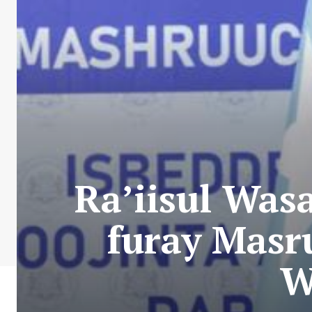
Ra’iisul Was
furay Masr
W