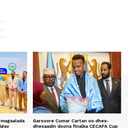
E
 magaalada
Garsoore Cumar Cartan oo dhex-
igay
dhexaadin doona finalka CECAFA Cup