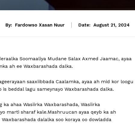
By:
Fardowso Xasan Nuur
Date:
August 21, 2024
deraalka Soomaaliya Mudane Salax Axmed Jaamac, ayaa
mka ah ee Waxbarashada dalka.
geerayaan saaxiibbada Caalamka, ayaa ah mid kor loogu
 is beddal lagu sameynayo Waxbarashada dalka.
 ka ahaa Wasiirka Waxbarashada, Wasiirka
iyo marti sharaf kale.Mashruucan ayaa qeyb ka ah
o Waxbarashada dalalka soo koraya oo dowladda