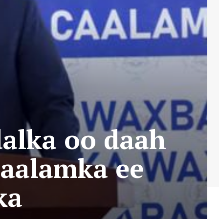
dalka oo daah
Caalamka ee
ka