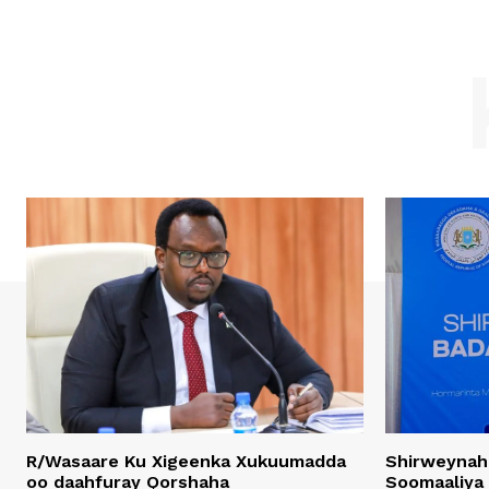
R/Wasaare Ku Xigeenka Xukuumadda
Shirweynah
oo daahfuray Qorshaha
Soomaaliya