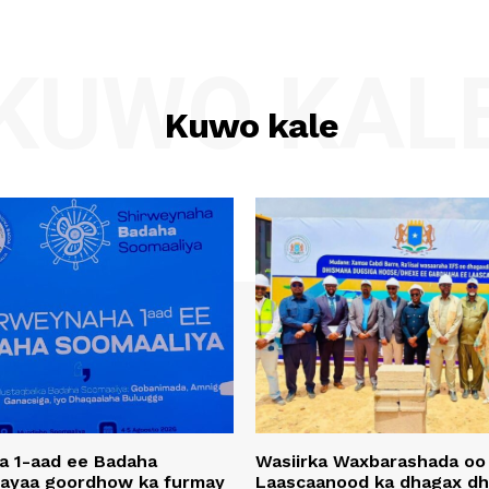
KUWO KAL
Kuwo kale
a 1-aad ee Badaha
Wasiirka Waxbarashada oo
 ayaa goordhow ka furmay
Laascaanood ka dhagax dh