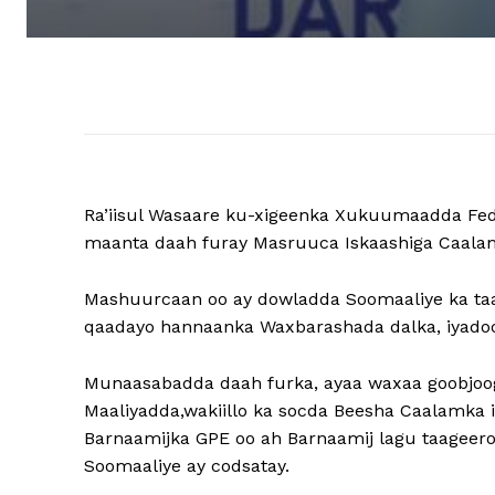
Ra’iisul Wasaare ku-xigeenka Xukuumaadda Fe
maanta daah furay Masruuca Iskaashiga Caala
Mashuurcaan oo ay dowladda Soomaaliye ka taa
qaadayo hannaanka Waxbarashada dalka, iyadoo
Munaasabadda daah furka, ayaa waxaa goobjoog
Maaliyadda,wakiillo ka socda Beesha Caalamka 
Barnaamijka GPE oo ah Barnaamij lagu taageer
Soomaaliye ay codsatay.