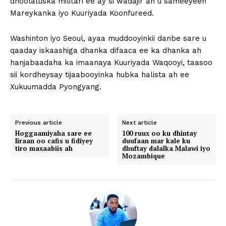
dhoolatuska militari ee ay si wadajir ah u sameeyeen
Mareykanka iyo Kuuriyada Koonfureed.
Washinton iyo Seoul, ayaa muddooyinkii danbe sare u
qaaday iskaashiga dhanka difaaca ee ka dhanka ah
hanjabaadaha ka imaanaya Kuuriyada Waqooyi, taasoo
sii kordheysay tijaabooyinka hubka halista ah ee
Xukuumadda Pyongyang.
Previous article
Next article
Hoggaamiyaha sare ee
100 ruux oo ku dhintay
Iiraan oo cafis u fidiyey
duufaan mar kale ku
tiro maxaabiis ah
dhuftay dalalka Malawi iyo
Mozambique