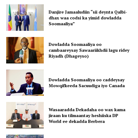
Danjire Jamaaludiin “sii deynta Qalbi-
dhax waa codsi ka yimid dowladda
Soomaaliya”
Dowladda Soomaaliya oo
cambaareysay Sawaariikhdii lagu ridey
Riyadh (Dhageyso)
Dowladda Soomaaliya oo caddeysay
Mowqifkeeda Sacuudiga iyo Canada
Wasaaradda Dekadaha oo wax kama
jiraan ku tilmaantay heshiiska DP
World ee dekadda Berbera