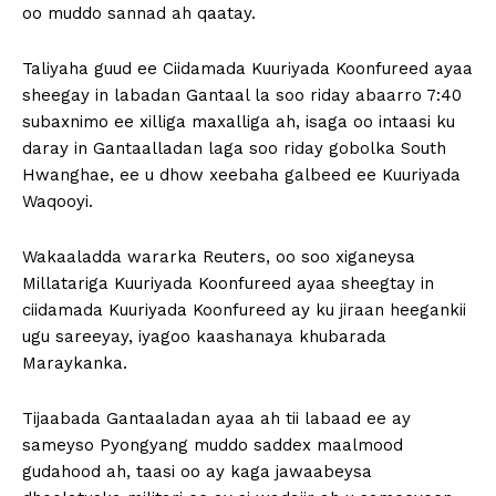
oo muddo sannad ah qaatay.
Taliyaha guud ee Ciidamada Kuuriyada Koonfureed ayaa
sheegay in labadan Gantaal la soo riday abaarro 7:40
subaxnimo ee xilliga maxalliga ah, isaga oo intaasi ku
daray in Gantaalladan laga soo riday gobolka South
Hwanghae, ee u dhow xeebaha galbeed ee Kuuriyada
Waqooyi.
Wakaaladda wararka Reuters, oo soo xiganeysa
Millatariga Kuuriyada Koonfureed ayaa sheegtay in
ciidamada Kuuriyada Koonfureed ay ku jiraan heegankii
ugu sareeyay, iyagoo kaashanaya khubarada
Maraykanka.
Tijaabada Gantaaladan ayaa ah tii labaad ee ay
sameyso Pyongyang muddo saddex maalmood
gudahood ah, taasi oo ay kaga jawaabeysa