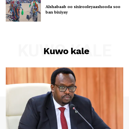
Alshabaab oo sixirooleyaashooda soo
ban bixiyay
KUWO KALE
Kuwo kale