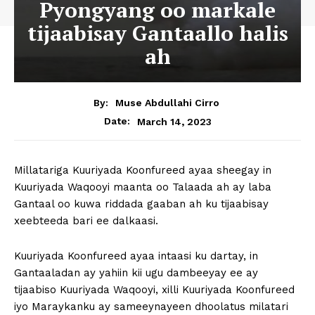
Pyongyang oo markale
tijaabisay Gantaallo halis
ah
By:
Muse Abdullahi Cirro
March 14, 2023
Date:
Millatariga Kuuriyada Koonfureed ayaa sheegay in
Kuuriyada Waqooyi maanta oo Talaada ah ay laba
Gantaal oo kuwa riddada gaaban ah ku tijaabisay
xeebteeda bari ee dalkaasi.
Kuuriyada Koonfureed ayaa intaasi ku dartay, in
Gantaaladan ay yahiin kii ugu dambeeyay ee ay
tijaabiso Kuuriyada Waqooyi, xilli Kuuriyada Koonfureed
iyo Maraykanku ay sameeynayeen dhoolatus milatari