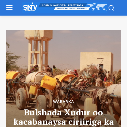
WARARKA
Bulshada Xudur oo
kacabanaysa ciriiriga ka