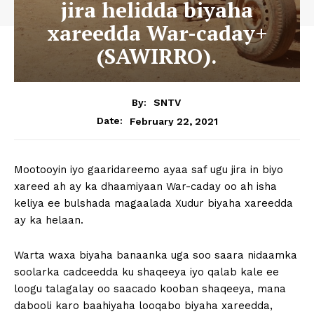
jira helidda biyaha
xareedda War-caday+
(SAWIRRO).
By:
SNTV
February 22, 2021
Date:
Mootooyin iyo gaaridareemo ayaa saf ugu jira in biyo
xareed ah ay ka dhaamiyaan War-caday oo ah isha
keliya ee bulshada magaalada Xudur biyaha xareedda
ay ka helaan.
Warta waxa biyaha banaanka uga soo saara nidaamka
soolarka cadceedda ku shaqeeya iyo qalab kale ee
loogu talagalay oo saacado kooban shaqeeya, mana
dabooli karo baahiyaha looqabo biyaha xareedda,