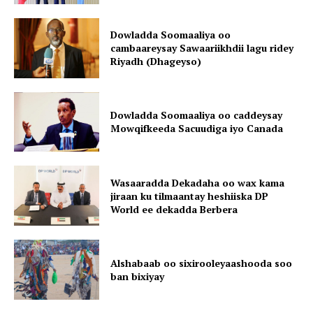
Dowladda Soomaaliya oo
cambaareysay Sawaariikhdii lagu ridey
Riyadh (Dhageyso)
Dowladda Soomaaliya oo caddeysay
Mowqifkeeda Sacuudiga iyo Canada
Wasaaradda Dekadaha oo wax kama
jiraan ku tilmaantay heshiiska DP
World ee dekadda Berbera
Alshabaab oo sixirooleyaashooda soo
ban bixiyay