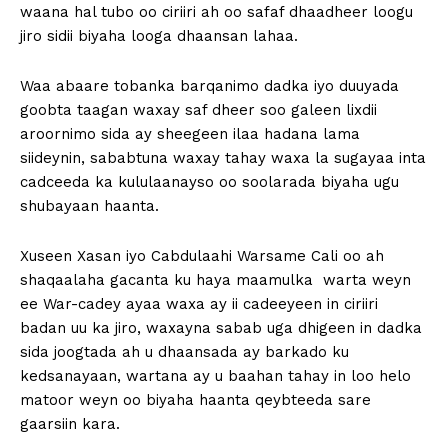
waana hal tubo oo ciriiri ah oo safaf dhaadheer loogu
jiro sidii biyaha looga dhaansan lahaa.
Waa abaare tobanka barqanimo dadka iyo duuyada
goobta taagan waxay saf dheer soo galeen lixdii
aroornimo sida ay sheegeen ilaa hadana lama
siideynin, sababtuna waxay tahay waxa la sugayaa inta
cadceeda ka kululaanayso oo soolarada biyaha ugu
shubayaan haanta.
Xuseen Xasan iyo Cabdulaahi Warsame Cali oo ah
shaqaalaha gacanta ku haya maamulka warta weyn
ee War-cadey ayaa waxa ay ii cadeeyeen in ciriiri
badan uu ka jiro, waxayna sabab uga dhigeen in dadka
sida joogtada ah u dhaansada ay barkado ku
kedsanayaan, wartana ay u baahan tahay in loo helo
matoor weyn oo biyaha haanta qeybteeda sare
gaarsiin kara.