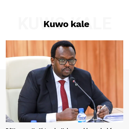
KUWO KALE
Kuwo kale