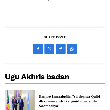
SHARE POST:
Ugu Akhris badan
Danjire Jamaaludiin “sii deynta Qalbi-
dhax waa codsi ka yimid dowladda
Soomaaliya”