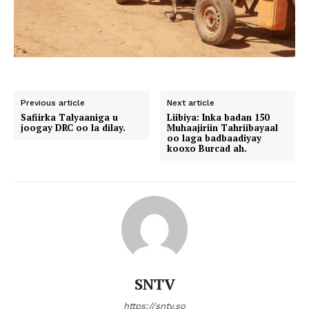
Previous article
Next article
Safiirka Talyaaniga u
Liibiya: Inka badan 150
joogay DRC oo la dilay.
Muhaajiriin Tahriibayaal
oo laga badbaadiyay
kooxo Burcad ah.
SNTV
https://sntv.so