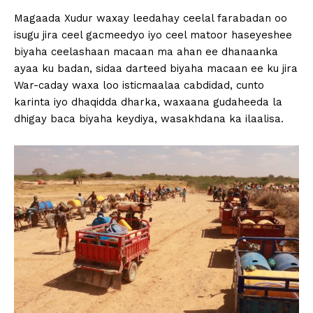
Magaada Xudur waxay leedahay ceelal farabadan oo
isugu jira ceel gacmeedyo iyo ceel matoor haseyeshee
biyaha ceelashaan macaan ma ahan ee dhanaanka
ayaa ku badan, sidaa darteed biyaha macaan ee ku jira
War-caday waxa loo isticmaalaa cabdidad, cunto
karinta iyo dhaqidda dharka, waxaana gudaheeda la
dhigay baca biyaha keydiya, wasakhdana ka ilaalisa.