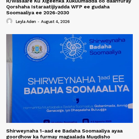
R/Wasaare Ku Xigeenka Xukuumadda oo daahfuray
Qorshaha Istaraatijiyadda WFP ee gudaha
Soomaaliya ee 2026-2030
Leyla Aden
-
August 4, 2026
Shirweynaha 1-aad ee Badaha Soomaaliya ayaa
goordhow ka furmay magaalada Muqdisho