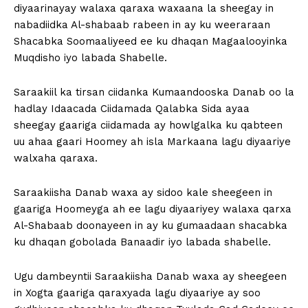
diyaarinayay walaxa qaraxa waxaana la sheegay in
nabadiidka Al-shabaab rabeen in ay ku weeraraan
Shacabka Soomaaliyeed ee ku dhaqan Magaalooyinka
Muqdisho iyo labada Shabelle.
Saraakiil ka tirsan ciidanka Kumaandooska Danab oo la
hadlay Idaacada Ciidamada Qalabka Sida ayaa
sheegay gaariga ciidamada ay howlgalka ku qabteen
uu ahaa gaari Hoomey ah isla Markaana lagu diyaariye
walxaha qaraxa.
Saraakiisha Danab waxa ay sidoo kale sheegeen in
gaariga Hoomeyga ah ee lagu diyaariyey walaxa qarxa
Al-Shabaab doonayeen in ay ku gumaadaan shacabka
ku dhaqan gobolada Banaadir iyo labada shabelle.
Ugu dambeyntii Saraakiisha Danab waxa ay sheegeen
in Xogta gaariga qaraxyada lagu diyaariye ay soo