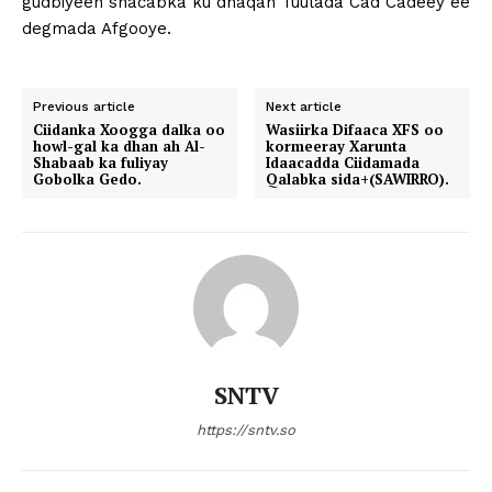
gudbiyeen shacabka ku dhaqan Tuulada Cad Cadeey ee
degmada Afgooye.
Previous article
Next article
Ciidanka Xoogga dalka oo
Wasiirka Difaaca XFS oo
howl-gal ka dhan ah Al-
kormeeray Xarunta
Shabaab ka fuliyay
Idaacadda Ciidamada
Gobolka Gedo.
Qalabka sida+(SAWIRRO).
SNTV
https://sntv.so