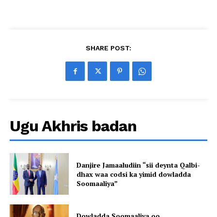
SHARE POST:
Ugu Akhris badan
Danjire Jamaaludiin “sii deynta Qalbi-
dhax waa codsi ka yimid dowladda
Soomaaliya”
Dowladda Soomaaliya oo