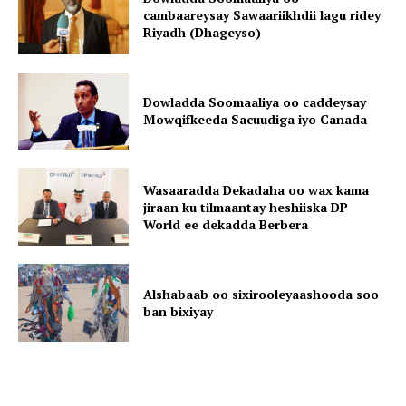
cambaareysay Sawaariikhdii lagu ridey
Riyadh (Dhageyso)
Dowladda Soomaaliya oo caddeysay
Mowqifkeeda Sacuudiga iyo Canada
Wasaaradda Dekadaha oo wax kama
jiraan ku tilmaantay heshiiska DP
World ee dekadda Berbera
Alshabaab oo sixirooleyaashooda soo
ban bixiyay