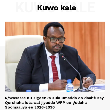
KUWO KALE
Kuwo kale
R/Wasaare Ku Xigeenka Xukuumadda oo daahfuray
Qorshaha Istaraatijiyadda WFP ee gudaha
Soomaaliya ee 2026-2030