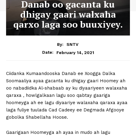
Danab oo gacanta ku
dhigay gaari walxaha
qarxo laga soo buuxiyey.
By:
SNTV
February 14, 2021
Date:
Ciidanka Kumaandooska Danab ee Xoogga Dalka
Soomaaliya ayaa gacanta ku dhigay gaari Hoomey ah
oo nabadiidka Al-shabaab ay ku diyaariyeen walaxaha
qaraxa , howlgalkaan lagu soo qabtay gaariga
hoomeyga ah ee lagu diyaariye walaxaha qaraxa ayaa
laga fuliye tuulada Cad Cadeey ee Degmada Afgooye
gobolka Shabellaha Hoose.
Gaarigaan Hoomeyga ah ayaa in mudo ah lagu