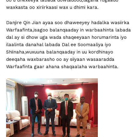
oo u dhexeeya labada dowladood,lagana fogaado
waxkasta oo xiriirkaasi wax u dhimi kara.
Danjire Qin Jian ayaa soo dhaweeyey hadalka wasiirka
Warfaafinta,isagoo balanqaaday in warbaahinta labada
dal ay si dhow uga wada shaqeeyaan horumarinta iyo
ilaalinta danahal labada Dal ee Soomaaliya iyo
Shiinaha,wuxuuna balanqaaday in uu kordhinayo
deeqaha waxbarasho oo ay siiyaan wasaaradda
Warfaafinta gaar ahana shaqaalaha warbaahinta.