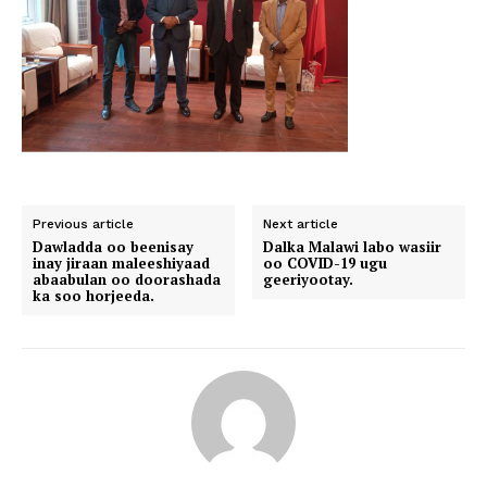
Previous article
Next article
Dawladda oo beenisay
Dalka Malawi labo wasiir
inay jiraan maleeshiyaad
oo COVID-19 ugu
abaabulan oo doorashada
geeriyootay.
ka soo horjeeda.