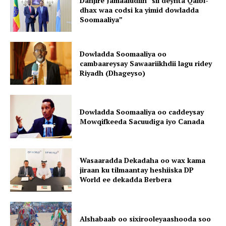
Danjire Jamaaludiin “sii deynta Qalbi-
dhax waa codsi ka yimid dowladda
Soomaaliya”
Dowladda Soomaaliya oo
cambaareysay Sawaariikhdii lagu ridey
Riyadh (Dhageyso)
Dowladda Soomaaliya oo caddeysay
Mowqifkeeda Sacuudiga iyo Canada
Wasaaradda Dekadaha oo wax kama
jiraan ku tilmaantay heshiiska DP
World ee dekadda Berbera
Alshabaab oo sixirooleyaashooda soo