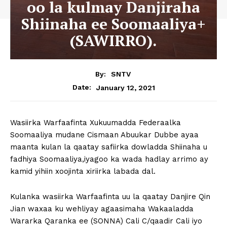
oo la kulmay Danjiraha
Shiinaha ee Soomaaliya+
(SAWIRRO).
By:
SNTV
January 12, 2021
Date:
Wasiirka Warfaafinta Xukuumadda Federaalka
Soomaaliya mudane Cismaan Abuukar Dubbe ayaa
maanta kulan la qaatay safiirka dowladda Shiinaha u
fadhiya Soomaaliya,iyagoo ka wada hadlay arrimo ay
kamid yihiin xoojinta xiriirka labada dal.
Kulanka wasiirka Warfaafinta uu la qaatay Danjire Qin
Jian waxaa ku wehliyay agaasimaha Wakaaladda
Wararka Qaranka ee (SONNA) Cali C/qaadir Cali iyo