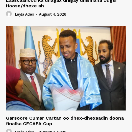
Laascaanood ka dhagax dhigay dhismaha Dugsi
Hoose/dhexe ah
Leyla Aden
-
August 4, 2026
Garsoore Cumar Cartan oo dhex-dhexaadin doona
finalka CECAFA Cup