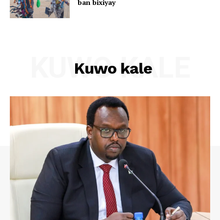
ban bixiyay
KUWO KALE
Kuwo kale