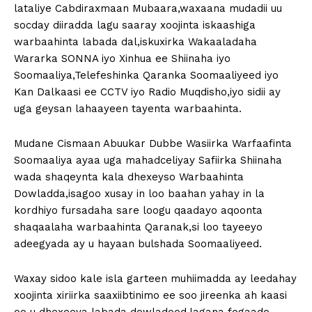
lataliye Cabdiraxmaan Mubaara,waxaana mudadii uu
socday diiradda lagu saaray xoojinta iskaashiga
warbaahinta labada dal,iskuxirka Wakaaladaha
Wararka SONNA iyo Xinhua ee Shiinaha iyo
Soomaaliya,Telefeshinka Qaranka Soomaaliyeed iyo
Kan Dalkaasi ee CCTV iyo Radio Muqdisho,iyo sidii ay
uga geysan lahaayeen tayenta warbaahinta.
Mudane Cismaan Abuukar Dubbe Wasiirka Warfaafinta
Soomaaliya ayaa uga mahadceliyay Safiirka Shiinaha
wada shaqeynta kala dhexeyso Warbaahinta
Dowladda,isagoo xusay in loo baahan yahay in la
kordhiyo fursadaha sare loogu qaadayo aqoonta
shaqaalaha warbaahinta Qaranak,si loo tayeeyo
adeegyada ay u hayaan bulshada Soomaaliyeed.
Waxay sidoo kale isla garteen muhiimadda ay leedahay
xoojinta xiriirka saaxiibtinimo ee soo jireenka ah kaasi