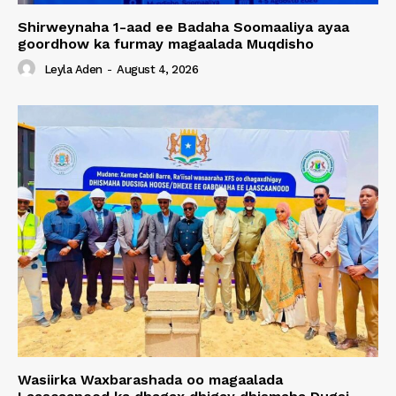
Shirweynaha 1-aad ee Badaha Soomaaliya ayaa
goordhow ka furmay magaalada Muqdisho
Leyla Aden
-
August 4, 2026
Wasiirka Waxbarashada oo magaalada