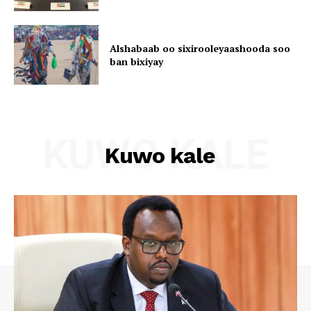
Alshabaab oo sixirooleyaashooda soo
ban bixiyay
KUWO KALE
Kuwo kale