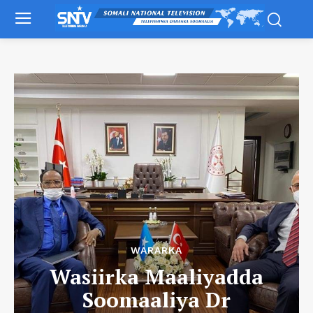
WARARKA
Wasiirka Maaliyadda
Soomaaliya Dr