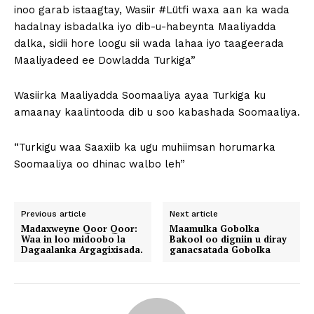
inoo garab istaagtay, Wasiir #Lütfi waxa aan ka wada
hadalnay isbadalka iyo dib-u-habeynta Maaliyadda
dalka, sidii hore loogu sii wada lahaa iyo taageerada
Maaliyadeed ee Dowladda Turkiga”
Wasiirka Maaliyadda Soomaaliya ayaa Turkiga ku
amaanay kaalintooda dib u soo kabashada Soomaaliya.
“Turkigu waa Saaxiib ka ugu muhiimsan horumarka
Soomaaliya oo dhinac walbo leh”
Previous article
Next article
Madaxweyne Qoor Qoor:
Maamulka Gobolka
Waa in loo midoobo la
Bakool oo digniin u diray
Dagaalanka Argagixisada.
ganacsatada Gobolka