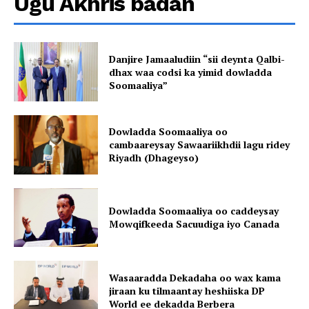
Ugu Akhris badan
Danjire Jamaaludiin “sii deynta Qalbi-
dhax waa codsi ka yimid dowladda
Soomaaliya”
Dowladda Soomaaliya oo
cambaareysay Sawaariikhdii lagu ridey
Riyadh (Dhageyso)
Dowladda Soomaaliya oo caddeysay
Mowqifkeeda Sacuudiga iyo Canada
Wasaaradda Dekadaha oo wax kama
jiraan ku tilmaantay heshiiska DP
World ee dekadda Berbera