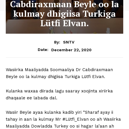
Cabdiraxmaan Beyle oo la
kulmay dhigiisa Turkiga
Lütfi Elvan.
By:
SNTV
December 22, 2020
Date:
Wasiirka Maaliyadda Soomaaliya Dr Cabdiraxmaan
Beyle oo la kulmay dhigiisa Turkiga Lütfi Elvan.
Kulanka waxaa diirada lagu saaray xoojinta xiriirka
dhaqaale ee labada dal.
Wasiir Beyle ayaa kulanka kadib yiri “Sharaf ayay ii
tahay in aan la kulmay Mr #Lütfi_Elvan oo ah Wasiirka
Maaliyadda Dowladda Turkey oo si hagar la’aan ah