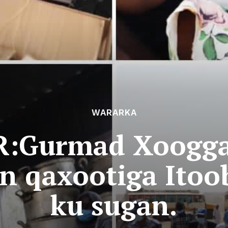
WARARKA
:Gurmad Xoogga
n qaxootiga Itoo
ku sugan.