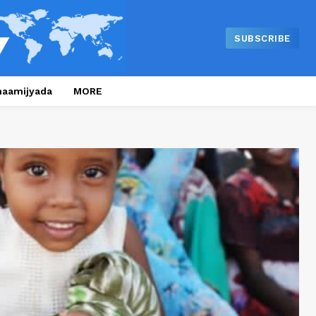
SUBSCRIBE
naamijyada
MORE