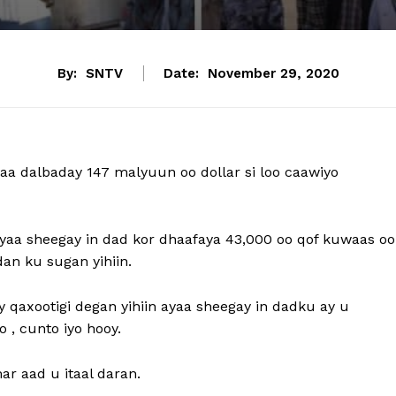
By:
SNTV
Date:
November 29, 2020
a dalbaday 147 malyuun oo dollar si loo caawiyo
yaa sheegay in dad kor dhaafaya 43,000 oo qof kuwaas oo
an ku sugan yihiin.
 qaxootigi degan yihiin ayaa sheegay in dadku ay u
 , cunto iyo hooy.
r aad u itaal daran.