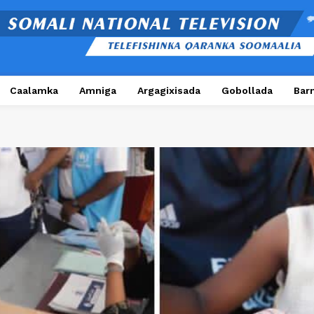
Caalamka
Amniga
Argagixisada
Gobollada
Bar