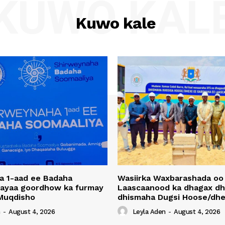
KUWO KAL
Kuwo kale
a 1-aad ee Badaha
Wasiirka Waxbarashada oo
 ayaa goordhow ka furmay
Laascaanood ka dhagax dh
Muqdisho
dhismaha Dugsi Hoose/dhe
n
-
August 4, 2026
Leyla Aden
-
August 4, 2026