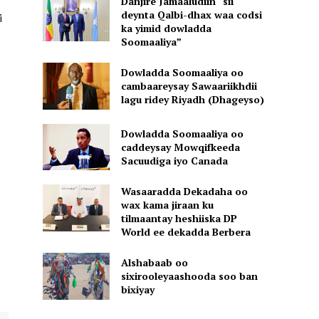
Danjire Jamaaludiin “sii
deynta Qalbi-dhax waa codsi
i
ka yimid dowladda
Soomaaliya”
Dowladda Soomaaliya oo
cambaareysay Sawaariikhdii
lagu ridey Riyadh (Dhageyso)
Dowladda Soomaaliya oo
caddeysay Mowqifkeeda
Sacuudiga iyo Canada
Wasaaradda Dekadaha oo
wax kama jiraan ku
tilmaantay heshiiska DP
World ee dekadda Berbera
Alshabaab oo
sixirooleyaashooda soo ban
bixiyay