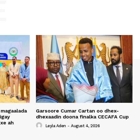
E
 magaalada
Garsoore Cumar Cartan oo dhex-
igay
dhexaadin doona finalka CECAFA Cup
xe ah
Leyla Aden
-
August 4, 2026