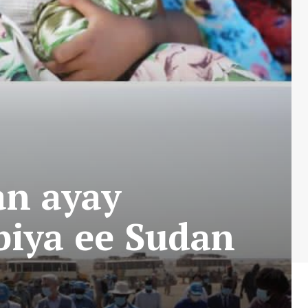
n ayay
biya ee Sudan