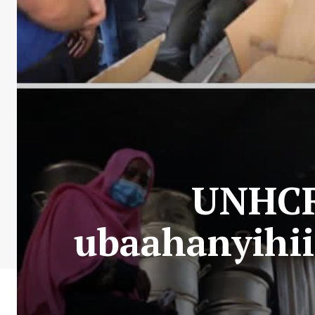
UNHCR
ubaahanyihii