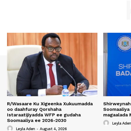
R/Wasaare Ku Xigeenka Xukuumadda
Shirweynah
oo daahfuray Qorshaha
Soomaaliya
Istaraatijiyadda WFP ee gudaha
magaalada 
Soomaaliya ee 2026-2030
Leyla Ade
Leyla Aden
-
August 4, 2026