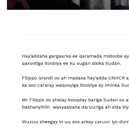
Hay’addaha gargaarka ee qaramada midoobe aya
qaxootiga itoobiya ee ku sugan dalka Sudan.
Filippo Grandi oo ah madaxa hay’adda UNHCR a
ka soo cararay waqooyiga itoobiya ay iminka Sud
Mr Filippo oo shalay booqday bariga Sudan oo ay
baahanyihiin waxyaabaha daruuriga ah sida biyo
Wuxuu sheegay in uu soo arkay caruur iyo duma