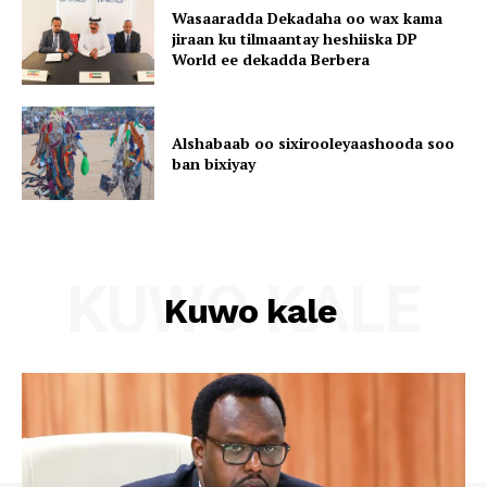
Wasaaradda Dekadaha oo wax kama
jiraan ku tilmaantay heshiiska DP
World ee dekadda Berbera
Alshabaab oo sixirooleyaashooda soo
ban bixiyay
KUWO KALE
Kuwo kale