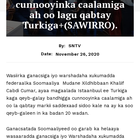
cunnooyinka caalamiga
ah oo lagu qabtay
Turkiga+(SAWIRRO).
By:
SNTV
November 26, 2020
Date:
Wasiirka ganacsiga iyo warshadaha xukumadda
federaalka Soomaaliya Mudane Xildhibbaan Khaliif
Cabdi Cumar, ayaa magaalada Istaanbuul ee Turkiga
kaga qeyb-galay bandhigga cunnooyinka caalamiga ah
oo la qabtay markii saddexaad sidoo kale na ay ka soo
qeyb-galeen in ka badan 20 wadan.
Ganacsatada Soomaaliyeed oo garab ka helaaya
wasaaradda ganacsiga iyo Warshadaha xukumadda