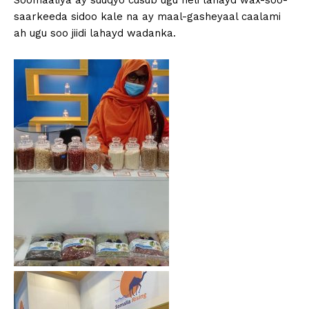
Soomaaliya ay suuqyo cusub ugu heli lahayd wax-soo-
saarkeeda sidoo kale na ay maal-gasheyaal caalami
ah ugu soo jiidi lahayd wadanka.