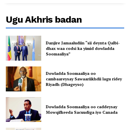
Ugu Akhris badan
Danjire Jamaaludiin “sii deynta Qalbi-
dhax waa codsi ka yimid dowladda
Soomaaliya”
Dowladda Soomaaliya oo
cambaareysay Sawaariikhdii lagu ridey
Riyadh (Dhageyso)
Dowladda Soomaaliya oo caddeysay
Mowqifkeeda Sacuudiga iyo Canada