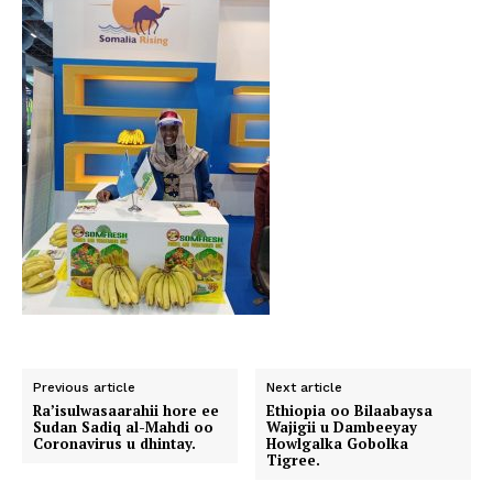
Previous article
Next article
Ra’isulwasaarahii hore ee
Ethiopia oo Bilaabaysa
Sudan Sadiq al-Mahdi oo
Wajigii u Dambeeyay
Coronavirus u dhintay.
Howlgalka Gobolka
Tigree.