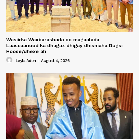
Wasiirka Waxbarashada oo magaalada
Laascaanood ka dhagax dhigay dhismaha Dugsi
Hoose/dhexe ah
Leyla Aden
-
August 4, 2026