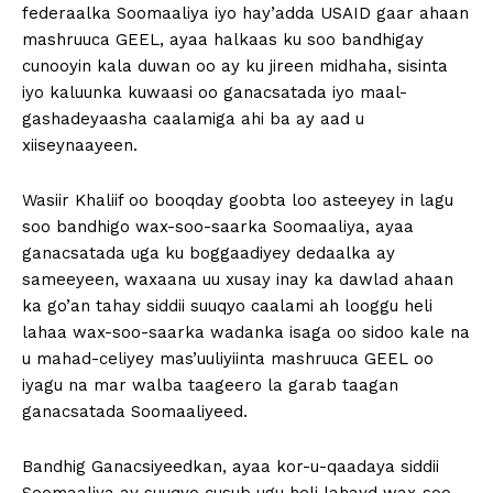
federaalka Soomaaliya iyo hay’adda USAID gaar ahaan
mashruuca GEEL, ayaa halkaas ku soo bandhigay
cunooyin kala duwan oo ay ku jireen midhaha, sisinta
iyo kaluunka kuwaasi oo ganacsatada iyo maal-
gashadeyaasha caalamiga ahi ba ay aad u
xiiseynaayeen.
Wasiir Khaliif oo booqday goobta loo asteeyey in lagu
soo bandhigo wax-soo-saarka Soomaaliya, ayaa
ganacsatada uga ku boggaadiyey dedaalka ay
sameeyeen, waxaana uu xusay inay ka dawlad ahaan
ka go’an tahay siddii suuqyo caalami ah looggu heli
lahaa wax-soo-saarka wadanka isaga oo sidoo kale na
u mahad-celiyey mas’uuliyiinta mashruuca GEEL oo
iyagu na mar walba taageero la garab taagan
ganacsatada Soomaaliyeed.
Bandhig Ganacsiyeedkan, ayaa kor-u-qaadaya siddii