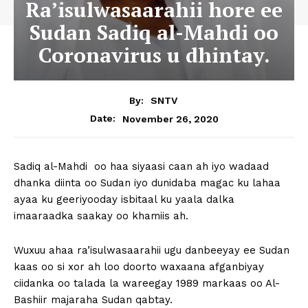
Ra’isulwasaarahii hore ee
Sudan Sadiq al-Mahdi oo
Coronavirus u dhintay.
By:
SNTV
November 26, 2020
Date:
Sadiq al-Mahdi
oo haa siyaasi caan ah iyo wadaad
dhanka diinta oo Sudan iyo dunidaba magac ku lahaa
ayaa ku geeriyooday isbitaal ku yaala dalka
imaaraadka saakay oo khamiis ah.
Wuxuu ahaa ra’isulwasaarahii ugu danbeeyay ee Sudan
kaas oo si xor ah loo doorto waxaana afganbiyay
ciidanka oo talada la wareegay 1989 markaas oo Al-
Bashiir majaraha Sudan qabtay.