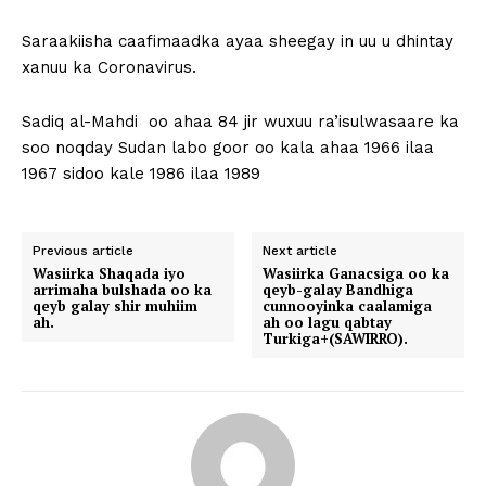
Saraakiisha caafimaadka ayaa sheegay in uu u dhintay
xanuu ka Coronavirus.
Sadiq al-Mahdi
oo ahaa 84 jir wuxuu ra’isulwasaare ka
soo noqday Sudan labo goor oo kala ahaa 1966 ilaa
1967 sidoo kale 1986 ilaa 1989
Previous article
Next article
Wasiirka Shaqada iyo
Wasiirka Ganacsiga oo ka
arrimaha bulshada oo ka
qeyb-galay Bandhiga
qeyb galay shir muhiim
cunnooyinka caalamiga
ah.
ah oo lagu qabtay
Turkiga+(SAWIRRO).