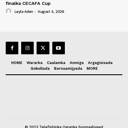
finalka CECAFA Cup
Leyla Aden
-
August 4, 2026
HOME
Wararka
Caalamka
Amniga
Argagixisada
Gobollada
Barnaamijyada
MORE
© 2023 Telefishinka Qaranka Soomaaliyeed