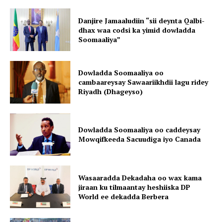
Danjire Jamaaludiin “sii deynta Qalbi-
dhax waa codsi ka yimid dowladda
Soomaaliya”
Dowladda Soomaaliya oo
cambaareysay Sawaariikhdii lagu ridey
Riyadh (Dhageyso)
Dowladda Soomaaliya oo caddeysay
Mowqifkeeda Sacuudiga iyo Canada
Wasaaradda Dekadaha oo wax kama
jiraan ku tilmaantay heshiiska DP
World ee dekadda Berbera