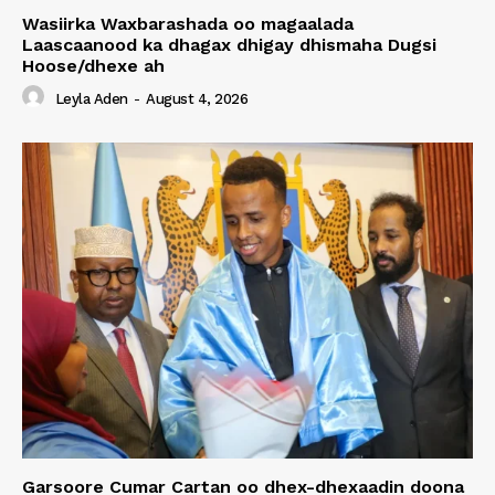
Wasiirka Waxbarashada oo magaalada
Laascaanood ka dhagax dhigay dhismaha Dugsi
Hoose/dhexe ah
Leyla Aden
-
August 4, 2026
Garsoore Cumar Cartan oo dhex-dhexaadin doona