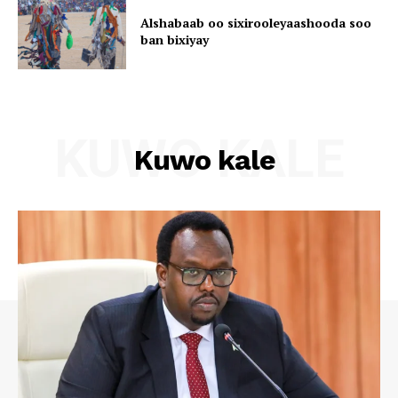
Alshabaab oo sixirooleyaashooda soo
ban bixiyay
KUWO KALE
Kuwo kale