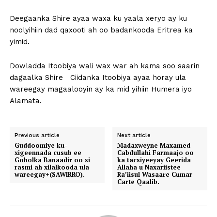
Deegaanka Shire ayaa waxa ku yaala xeryo ay ku
noolyihiin dad qaxooti ah oo badankooda Eritrea ka
yimid.
Dowladda Itoobiya wali wax war ah kama soo saarin
dagaalka Shire Ciidanka Itoobiya ayaa horay ula
wareegay magaalooyin ay ka mid yihiin Humera iyo
Alamata.
Previous article
Next article
Guddoomiye ku-
Madaxweyne Maxamed
xigeennada cusub ee
Cabdullahi Farmaajo oo
Gobolka Banaadir oo si
ka tacsiyeeyay Geerida
rasmi ah xilalkooda ula
Allaha u Naxariistee
wareegay+(SAWIRRO).
Ra’iisul Wasaare Cumar
Carte Qaalib.