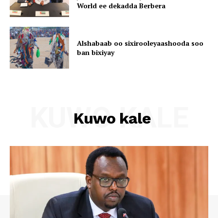
World ee dekadda Berbera
Alshabaab oo sixirooleyaashooda soo
ban bixiyay
KUWO KALE
Kuwo kale