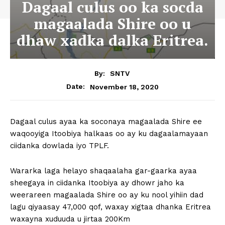
Dagaal culus oo ka socda
magaalada Shire oo u
dhaw xadka dalka Eritrea.
By:
SNTV
November 18, 2020
Date:
Dagaal culus ayaa ka soconaya magaalada Shire ee
waqooyiga Itoobiya halkaas oo ay ku dagaalamayaan
ciidanka dowlada iyo TPLF.
Wararka laga helayo shaqaalaha gar-gaarka ayaa
sheegaya in ciidanka Itoobiya ay dhowr jaho ka
weerareen magaalada Shire oo ay ku nool yihiin dad
lagu qiyaasay 47,000 qof, waxay xigtaa dhanka Eritrea
waxayna xuduuda u jirtaa 200Km