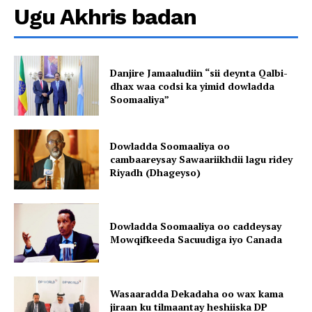
Ugu Akhris badan
Danjire Jamaaludiin “sii deynta Qalbi-
dhax waa codsi ka yimid dowladda
Soomaaliya”
Dowladda Soomaaliya oo
cambaareysay Sawaariikhdii lagu ridey
Riyadh (Dhageyso)
Dowladda Soomaaliya oo caddeysay
Mowqifkeeda Sacuudiga iyo Canada
Wasaaradda Dekadaha oo wax kama
jiraan ku tilmaantay heshiiska DP