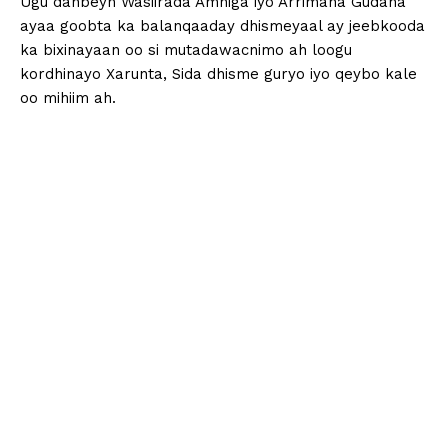
Ugu danbeyn Wasiirada Amniga iyo Arrimaha Gudaha
ayaa goobta ka balanqaaday dhismeyaal ay jeebkooda
ka bixinayaan oo si mutadawacnimo ah loogu
kordhinayo Xarunta, Sida dhisme guryo iyo qeybo kale
oo mihiim ah.