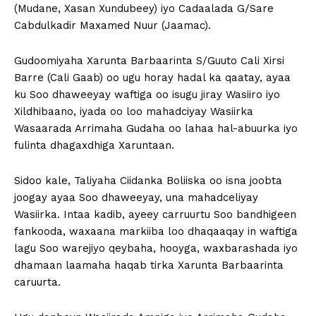
(Mudane, Xasan Xundubeey) iyo Cadaalada G/Sare
Cabdulkadir Maxamed Nuur (Jaamac).
Gudoomiyaha Xarunta Barbaarinta S/Guuto Cali Xirsi
Barre (Cali Gaab) oo ugu horay hadal ka qaatay, ayaa
ku Soo dhaweeyay waftiga oo isugu jiray Wasiiro iyo
Xildhibaano, iyada oo loo mahadciyay Wasiirka
Wasaarada Arrimaha Gudaha oo lahaa hal-abuurka iyo
fulinta dhagaxdhiga Xaruntaan.
Sidoo kale, Taliyaha Ciidanka Boliiska oo isna joobta
joogay ayaa Soo dhaweeyay, una mahadceliyay
Wasiirka. Intaa kadib, ayeey carruurtu Soo bandhigeen
fankooda, waxaana markiiba loo dhaqaaqay in waftiga
lagu Soo warejiyo qeybaha, hooyga, waxbarashada iyo
dhamaan laamaha haqab tirka Xarunta Barbaarinta
caruurta.