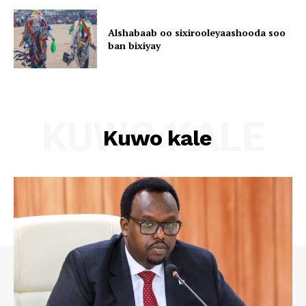
Alshabaab oo sixirooleyaashooda soo
ban bixiyay
KUWO KALE
Kuwo kale