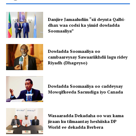
Danjire Jamaaludiin “sii deynta Qalbi-
dhax waa codsi ka yimid dowladda
Soomaaliya”
Dowladda Soomaaliya oo
cambaareysay Sawaariikhdii lagu ridey
Riyadh (Dhageyso)
Dowladda Soomaaliya oo caddeysay
Mowqifkeeda Sacuudiga iyo Canada
Wasaaradda Dekadaha oo wax kama
jiraan ku tilmaantay heshiiska DP
World ee dekadda Berbera