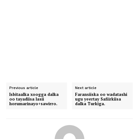
Previous article
Next article
Isbitaalka xoogga dalka
Faransiiska oo wadatashi
oo tayadiisa lasii
ugu yeertay Safiirkiisa
horumarinayo+sawirro.
dalka Turkiga.