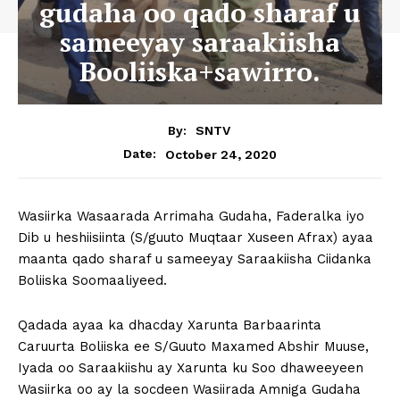
gudaha oo qado sharaf u
sameeyay saraakiisha
Booliiska+sawirro.
By:
SNTV
October 24, 2020
Date:
Wasiirka Wasaarada Arrimaha Gudaha, Faderalka iyo
Dib u heshiisiinta (S/guuto Muqtaar Xuseen Afrax) ayaa
maanta qado sharaf u sameeyay Saraakiisha Ciidanka
Boliiska Soomaaliyeed.
Qadada ayaa ka dhacday Xarunta Barbaarinta
Caruurta Boliiska ee S/Guuto Maxamed Abshir Muuse,
Iyada oo Saraakiishu ay Xarunta ku Soo dhaweeyeen
Wasiirka oo ay la socdeen Wasiirada Amniga Gudaha