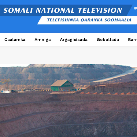
Caalamka
Amniga
Argagixisada
Gobollada
Bar