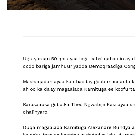
Ugu yaraan 50 qof ayaa laga cabsi qabaa in ay
qodo bariga jamhuuriyadda Demoqraadiga Congo,
Mashaqadan ayaa ka dhacday goob macdanta laga
ah oo ka da’ay magaalada Kamituga ee koofurta
Barasaabka gobolka Theo Ngwabije Kasi ayaa s
dhalinyaro.
Duqa magaalada Kamituga Alexandre Bundya aya
ka da’ay taas oo keentay in godadka isku duma