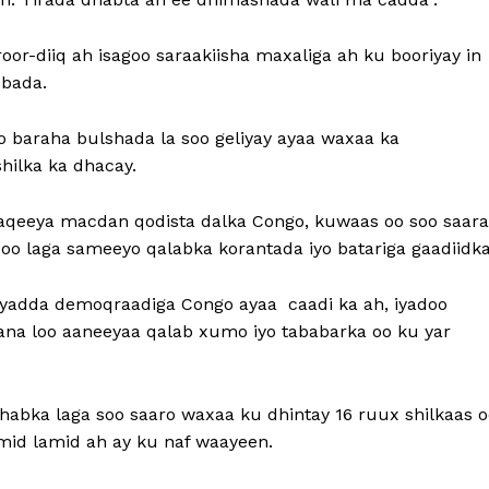
-diiq ah isagoo saraakiisha maxaliga ah ku booriyay in
obada.
o baraha bulshada la soo geliyay ayaa waxaa ka
hilka ka dhacay.
aqeeya macdan qodista dalka Congo, kuwaas oo soo saara
oo laga sameeyo qalabka korantada iyo batariga gaadiidka
yadda demoqraadiga Congo ayaa caadi ka ah, iyadoo
ana loo aaneeyaa qalab xumo iyo tababarka oo ku yar
habka laga soo saaro waxaa ku dhintay 16 ruux shilkaas o
 mid lamid ah ay ku naf waayeen.