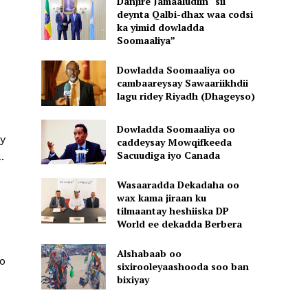
Danjire Jamaaludiin “sii
deynta Qalbi-dhax waa codsi
ka yimid dowladda
Soomaaliya”
Dowladda Soomaaliya oo
cambaareysay Sawaariikhdii
lagu ridey Riyadh (Dhageyso)
Dowladda Soomaaliya oo
y
caddeysay Mowqifkeeda
Sacuudiga iyo Canada
.
Wasaaradda Dekadaha oo
wax kama jiraan ku
tilmaantay heshiiska DP
World ee dekadda Berbera
Alshabaab oo
o
sixirooleyaashooda soo ban
bixiyay