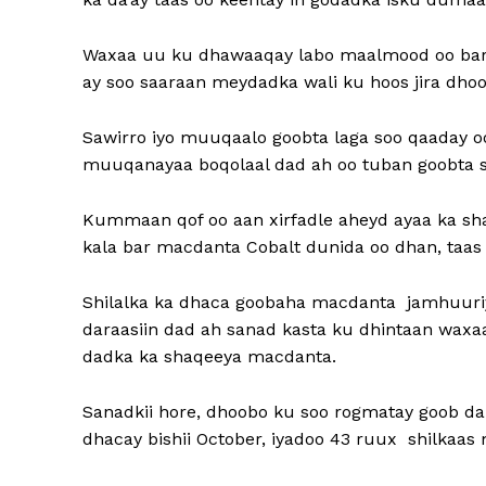
Waxaa uu ku dhawaaqay labo maalmood oo baroor
ay soo saaraan meydadka wali ku hoos jira dho
Sawirro iyo muuqaalo goobta laga soo qaaday o
muuqanayaa boqolaal dad ah oo tuban goobta s
Kummaan qof oo aan xirfadle aheyd ayaa ka sh
kala bar macdanta Cobalt dunida oo dhan, taas 
Shilalka ka dhaca goobaha macdanta jamhuuri
daraasiin dad ah sanad kasta ku dhintaan waxa
dadka ka shaqeeya macdanta.
Sanadkii hore, dhoobo ku soo rogmatay goob da
dhacay bishii October, iyadoo 43 ruux shilkaas