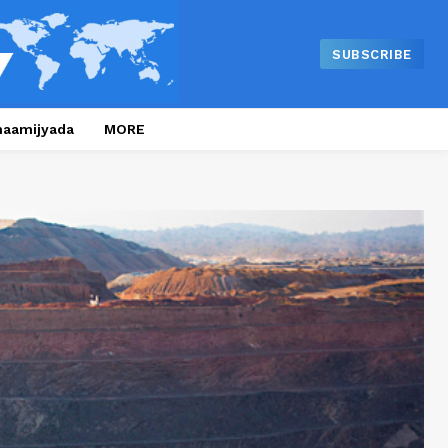
SUBSCRIBE
naamijyada
MORE