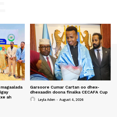
E
 magaalada
Garsoore Cumar Cartan oo dhex-
igay
dhexaadin doona finalka CECAFA Cup
xe ah
Leyla Aden
-
August 4, 2026