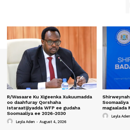
R/Wasaare Ku Xigeenka Xukuumadda
Shirweynah
oo daahfuray Qorshaha
Soomaaliya
Istaraatijiyadda WFP ee gudaha
magaalada 
Soomaaliya ee 2026-2030
Leyla Ade
Leyla Aden
-
August 4, 2026