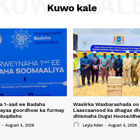
KUWO KAL
Kuwo kale
a 1-aad ee Badaha
Wasiirka Waxbarashada oo
 ayaa goordhow ka furmay
Laascaanood ka dhagax dh
Muqdisho
dhismaha Dugsi Hoose/dhe
n
-
August 4, 2026
Leyla Aden
-
August 4, 2026