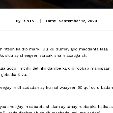
By:
SNTV
Date:
September 12, 2020
 dhinteen ka dib markii uu ku dumay god macdanta laga
 sida ay sheegeen saraakiisha maxaliga ah.
 qodo jimcihii gelinkii dambe ka dib roobab mahiigaan
 gobolka Kivu.
heegay in dhacdadan ay ku naf waayeen 50 qof oo u badan
a sheegay in sababta shilkan ay tahay roobabka halkaas
an.”Tirada dhabta ah ee dhimashada wali ma cadda”.