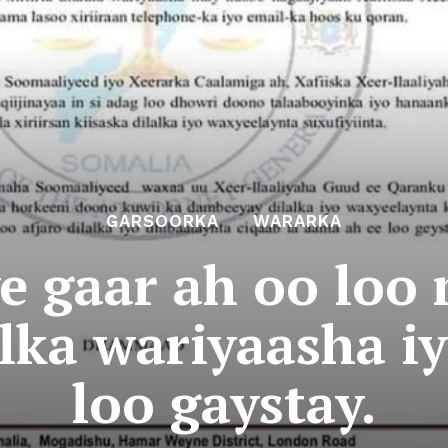
GARSOORKA
WARARKA
ye gaar ah oo lo
alka wariyaasha i
loo gaystay.