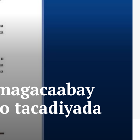
o magacaabay
yo tacadiyada