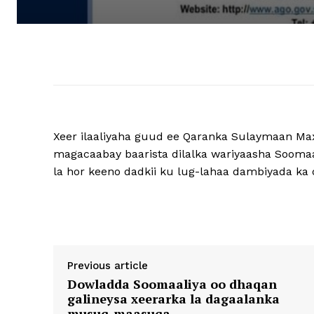
Xeer ilaaliyaha guud ee Qaranka Sulaymaan Ma
magacaabay baarista dilalka wariyaasha Soomaa
la hor keeno dadkii ku lug-lahaa dambiyada ka
Previous article
Dowladda Soomaaliya oo dhaqan
galineysa xeerarka la dagaalanka
musuq-maasuqa.