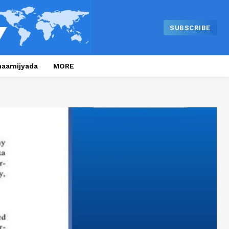
SUBSCRIBE
naamijyada
MORE