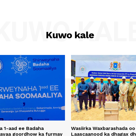
KUWO KAL
Kuwo kale
a 1-aad ee Badaha
Wasiirka Waxbarashada oo
 ayaa goordhow ka furmay
Laascaanood ka dhagax dh