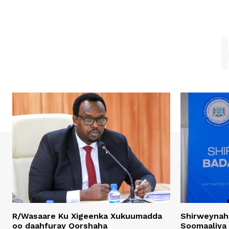
R/Wasaare Ku Xigeenka Xukuumadda
Shirweynah
oo daahfuray Qorshaha
Soomaaliya