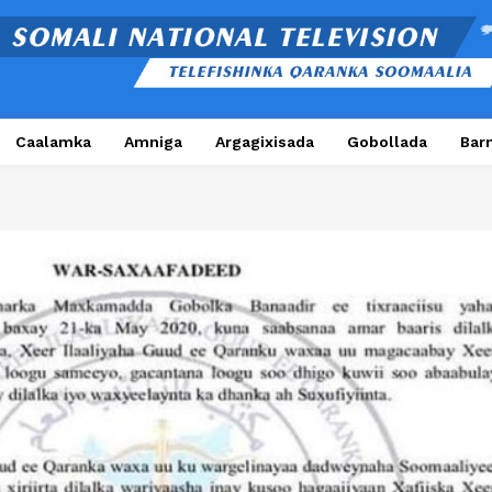
Caalamka
Amniga
Argagixisada
Gobollada
Bar