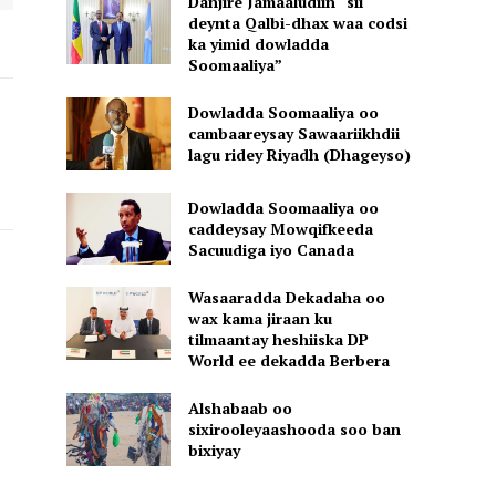
Danjire Jamaaludiin “sii
deynta Qalbi-dhax waa codsi
ka yimid dowladda
Soomaaliya”
Dowladda Soomaaliya oo
cambaareysay Sawaariikhdii
lagu ridey Riyadh (Dhageyso)
Dowladda Soomaaliya oo
caddeysay Mowqifkeeda
Sacuudiga iyo Canada
Wasaaradda Dekadaha oo
wax kama jiraan ku
tilmaantay heshiiska DP
World ee dekadda Berbera
Alshabaab oo
sixirooleyaashooda soo ban
bixiyay