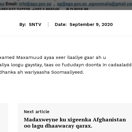
By:
SNTV
Date:
September 9, 2020
xamed Maxamuud ayaa xeer ilaaliye gaar ah u
liya loogu gaystay, taas oo fududayn doonta in cadaaladd
 dhanka ah wariyaasha Soomaaliyeed.
Next article
Madaxweyne ku xigeenka Afghanistan
oo lagu dhaawacay qarax.