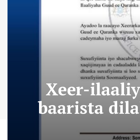
Xeer-ilaali
baarista dil