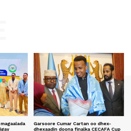
E
 magaalada
Garsoore Cumar Cartan oo dhex-
igay
dhexaadin doona finalka CECAFA Cup