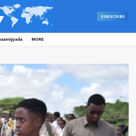
SUBSCRIBE
naamijyada
MORE