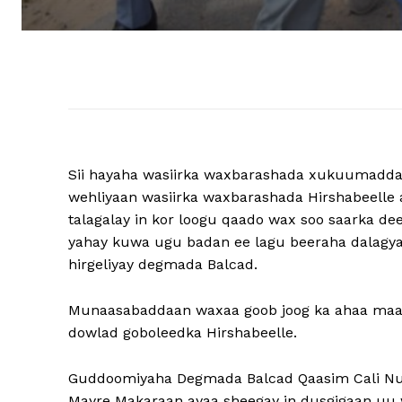
Sii hayaha wasiirka waxbarashada xukuumadda 
wehliyaan wasiirka waxbarashada Hirshabeelle 
talagalay in kor loogu qaado wax soo saarka 
yahay kuwa ugu badan ee lagu beeraha dalagya
hirgeliyay degmada Balcad.
Munaasabaddaan waxaa goob joog ka ahaa maam
dowlad goboleedka Hirshabeelle.
Guddoomiyaha Degmada Balcad Qaasim Cali Nu
Mayre Makaraan ayaa sheegay in dusgigaan uu 