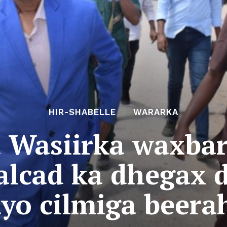
HIR-SHABELLE
WARARKA
a Wasiirka waxba
lcad ka dhegax d
yo cilmiga beerah