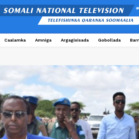
Caalamka
Amniga
Argagixisada
Gobollada
Bar