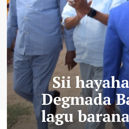
Sii hayah
Degmada Ba
lagu barana