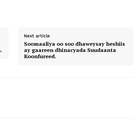
Next article
Soomaaliya oo soo dhaweysay heshiis
.
ay gaareen dhinacyada Suudaanta
Koonfureed.