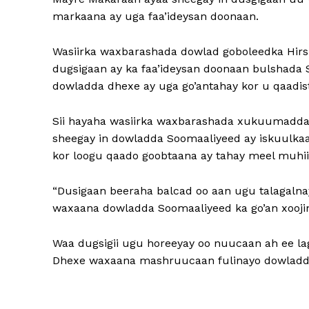
markaana ay uga faa’ideysan doonaan.
Wasiirka waxbarashada dowlad goboleedka Hirs
dugsigaan ay ka faa’ideysan doonaan bulshada
dowladda dhexe ay uga go’antahay kor u qaadist
Sii hayaha wasiirka waxbarashada xukuumadda 
sheegay in dowladda Soomaaliyeed ay iskuulkaan
kor loogu qaado goobtaana ay tahay meel muhi
“Dusigaan beeraha balcad oo aan ugu talagalna
waxaana dowladda Soomaaliyeed ka go’an xoojint
Waa dugsigii ugu horeeyay oo nuucaan ah ee la
Dhexe waxaana mashruucaan fulinayo dowladd