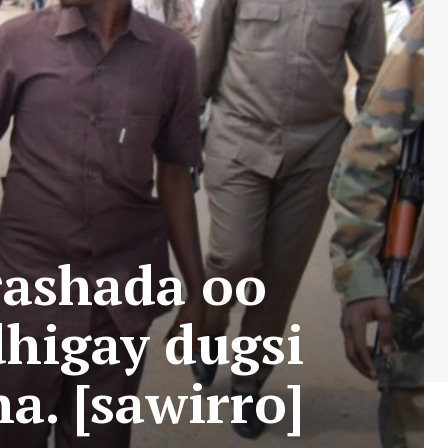
rashada oo
higay dugsi
a. [sawirro]