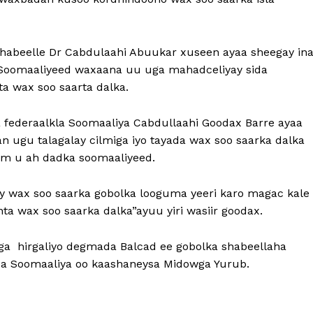
habeelle Dr Cabdulaahi Abuukar xuseen ayaa sheegay in
 Soomaaliyeed waxaana uu uga mahadceliyay sida
a wax soo saarta dalka.
federaalkla Soomaaliya Cabdullaahi Goodax Barre ayaa
 ugu talagalay cilmiga iyo tayada wax soo saarka dalka
im u ah dadka soomaaliyeed.
y wax soo saarka gobolka looguma yeeri karo magac kale
a wax soo saarka dalka”ayuu yiri wasiir goodax.
ga hirgaliyo degmada Balcad ee gobolka shabeellaha
a Soomaaliya oo kaashaneysa Midowga Yurub.