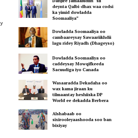
Danjire Jamaaludiin “sii
deynta Qalbi-dhax waa codsi
ka yimid dowladda
Soomaaliya”
ay
Dowladda Soomaaliya oo
cambaareysay Sawaariikhdii
lagu ridey Riyadh (Dhageyso)
Dowladda Soomaaliya oo
caddeysay Mowqifkeeda
Sacuudiga iyo Canada
Wasaaradda Dekadaha oo
wax kama jiraan ku
tilmaantay heshiiska DP
World ee dekadda Berbera
Alshabaab oo
sixirooleyaashooda soo ban
bixiyay