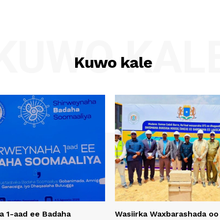
KUWO KAL
Kuwo kale
a 1-aad ee Badaha
Wasiirka Waxbarashada oo