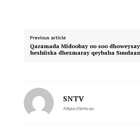
Previous article
Qaramada Midoobay oo soo dhoweysay
heshiiska dhexmaray qeybaha Suudaan
SNTV
https://sntv.so