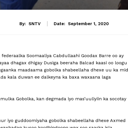
By:
SNTV
Date:
September 1, 2020
federaalka Soomaaliya Cabdullaahi Goodax Barre oo ay
ayaa dhagax dhigay Dusiga beeraha Balcad kaasi oo loogu
deegaanka maadaama gobolka shabeellaha dhexe uu ka mi
da kala duwan ee dalkeyna ka baxa waxaana laga
ulka Gobolka, kan degmada iyo mas’uuliyiin ka socotay
ur iyo guddoomiyaha gobolka shabeellaha dhexe Axmed
waxbadan kusoo kordhindoono wax soo saarka isla