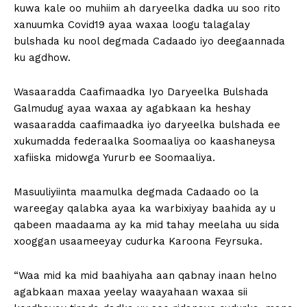
kuwa kale oo muhiim ah daryeelka dadka uu soo rito
xanuumka Covid19 ayaa waxaa loogu talagalay
bulshada ku nool degmada Cadaado iyo deegaannada
ku agdhow.
Wasaaradda Caafimaadka Iyo Daryeelka Bulshada
Galmudug ayaa waxaa ay agabkaan ka heshay
wasaaradda caafimaadka iyo daryeelka bulshada ee
xukumadda federaalka Soomaaliya oo kaashaneysa
xafiiska midowga Yururb ee Soomaaliya.
Masuuliyiinta maamulka degmada Cadaado oo la
wareegay qalabka ayaa ka warbixiyay baahida ay u
qabeen maadaama ay ka mid tahay meelaha uu sida
xooggan usaameeyay cudurka Karoona Feyrsuka.
“Waa mid ka mid baahiyaha aan qabnay inaan helno
agabkaan maxaa yeelay waayahaan waxaa sii