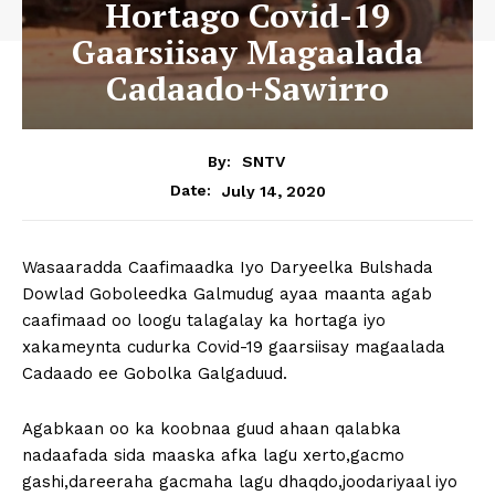
Hortago Covid-19
Gaarsiisay Magaalada
Cadaado+Sawirro
By:
SNTV
July 14, 2020
Date:
Wasaaradda Caafimaadka Iyo Daryeelka Bulshada
Dowlad Goboleedka Galmudug ayaa maanta agab
caafimaad oo loogu talagalay ka hortaga iyo
xakameynta cudurka Covid-19 gaarsiisay magaalada
Cadaado ee Gobolka Galgaduud.
Agabkaan oo ka koobnaa guud ahaan qalabka
nadaafada sida maaska afka lagu xerto,gacmo
gashi,dareeraha gacmaha lagu dhaqdo,joodariyaal iyo