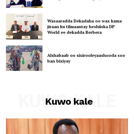
Wasaaradda Dekadaha oo wax kama
jiraan ku tilmaantay heshiiska DP
World ee dekadda Berbera
Alshabaab oo sixirooleyaashooda soo
ban bixiyay
KUWO KALE
Kuwo kale