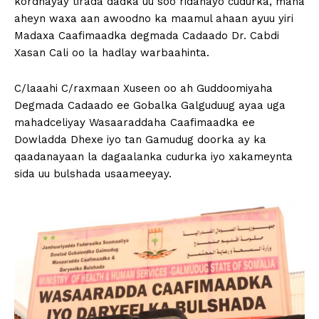
kordhayay tirada dadka uu soo ridanayo cudurka, mana
aheyn waxa aan awoodno ka maamul ahaan ayuu yiri
Madaxa Caafimaadka degmada Cadaado Dr. Cabdi
Xasan Cali oo la hadlay warbaahinta.
C/laaahi C/raxmaan Xuseen oo ah Guddoomiyaha
Degmada Cadaado ee Gobalka Galguduug ayaa uga
mahadceliyay Wasaaraddaha Caafimaadka ee
Dowladda Dhexe iyo tan Gamudug doorka ay ka
qaadanayaan la dagaalanka cudurka iyo xakameynta
sida uu bulshada usaameeyay.