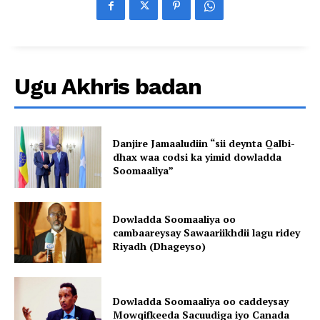
Ugu Akhris badan
Danjire Jamaaludiin “sii deynta Qalbi-
dhax waa codsi ka yimid dowladda
Soomaaliya”
Dowladda Soomaaliya oo
cambaareysay Sawaariikhdii lagu ridey
Riyadh (Dhageyso)
Dowladda Soomaaliya oo caddeysay
Mowqifkeeda Sacuudiga iyo Canada