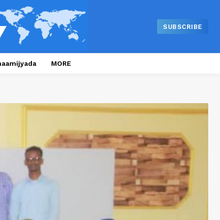
SUBSCRIBE
naamijyada
MORE