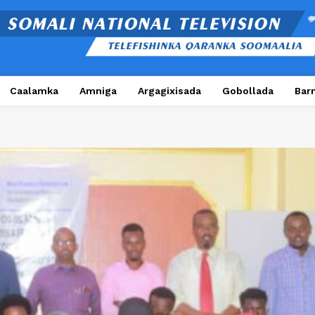
Caalamka
Amniga
Argagixisada
Gobollada
Bar