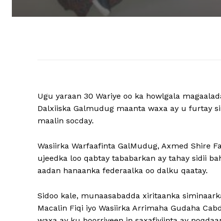
Ugu yaraan 30 Wariye oo ka howlgala magaalad
Dalxiiska Galmudug maanta waxa ay u furtay s
maalin socday.
Wasiirka Warfaafinta GalMudug, Axmed Shire Fal
ujeedka loo qabtay tababarkan ay tahay sidii b
aadan hanaanka federaalka oo dalku qaatay.
Sidoo kale, munaasabadda xiritaanka siminaar
Macalin Fiqi iyo Wasiirka Arrimaha Gudaha Ca
waxa ay ku boorriyeen in saxafiyiinta ay noqd