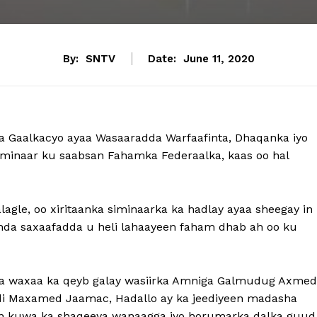
By:
SNTV
Date:
June 11, 2020
a Gaalkacyo ayaa Wasaaradda Warfaafinta, Dhaqanka iyo
iminaar ku saabsan Fahamka Federaalka, kaas oo hal
agle, oo xiritaanka siminaarka ka hadlay ayaa sheegay in
ahda saxaafadda u heli lahaayeen faham dhab ah oo ku
ka waxaa ka qeyb galay wasiirka Amniga Galmudug Axmed
bdi Maxamed Jaamac, Hadallo ay ka jeediyeen madasha
aan kuwa ka shaqeeya wanaagga iyo horumarka dalka guud