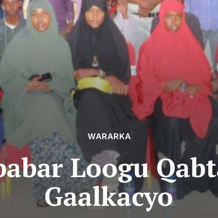
WARARKA
ababar Loogu Qab
Gaalkacyo