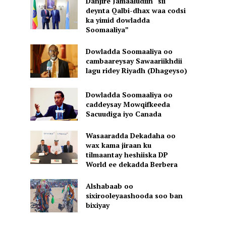
Danjire Jamaaludiin “sii
deynta Qalbi-dhax waa codsi
ka yimid dowladda
Soomaaliya”
Dowladda Soomaaliya oo
cambaareysay Sawaariikhdii
lagu ridey Riyadh (Dhageyso)
Dowladda Soomaaliya oo
caddeysay Mowqifkeeda
Sacuudiga iyo Canada
Wasaaradda Dekadaha oo
wax kama jiraan ku
tilmaantay heshiiska DP
World ee dekadda Berbera
Alshabaab oo
sixirooleyaashooda soo ban
bixiyay