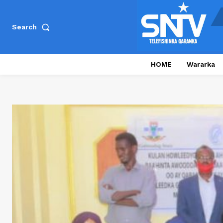
Search
HOME
Wararka