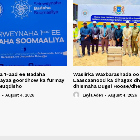
a 1-aad ee Badaha
Wasiirka Waxbarashada oo
 ayaa goordhow ka furmay
Laascaanood ka dhagax dh
Muqdisho
dhismaha Dugsi Hoose/dhe
n
-
August 4, 2026
Leyla Aden
-
August 4, 2026