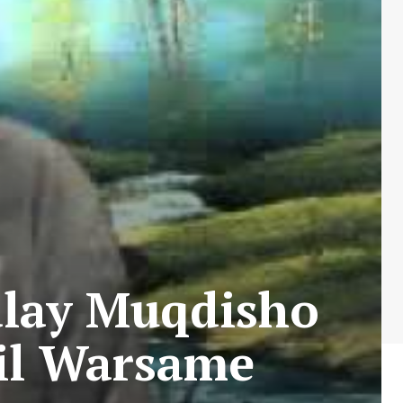
alay Muqdisho
iil Warsame