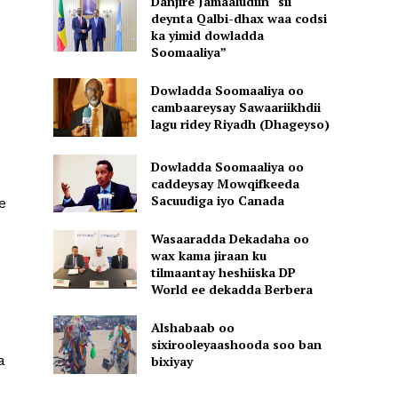
Danjire Jamaaludiin “sii
deynta Qalbi-dhax waa codsi
ka yimid dowladda
Soomaaliya”
Dowladda Soomaaliya oo
cambaareysay Sawaariikhdii
lagu ridey Riyadh (Dhageyso)
Dowladda Soomaaliya oo
caddeysay Mowqifkeeda
Sacuudiga iyo Canada
e
Wasaaradda Dekadaha oo
wax kama jiraan ku
tilmaantay heshiiska DP
World ee dekadda Berbera
Alshabaab oo
sixirooleyaashooda soo ban
a
bixiyay