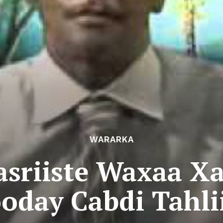
WARARKA
asriiste Waxaa X
oday Cabdi Tahl