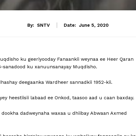
By:
SNTV
Date:
June 5, 2020
muqdisho ku geeriyooday Fanaankii weynaa ee Heer Qaran
15-sanadood ku xanuunsanayay Muqdisho.
dhashay deegaanka Wardheer sannadkii 1952-kii.
y heestiisii labaad ee Onkod, taasoo aad u caan baxday.
rta dookha dadweynaha waxaa u dhiibay Abwaan Axmed