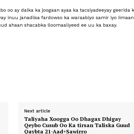
o oo ay dalka ka joogaan ayaa ka tacsiyadeeyay geerida 
yay inuu janadiisa fardowso ka waraabiyo samir iyo iimaan
guud ahaan shacabka Soomaaliyeed ee uu ka baxay.
Next article
Taliyaha Xoogga Oo Dhagax Dhigay
Qeybo Cusub Oo Ka tirsan Taliska Guud
Qaybta 21-Aad+Sawirro