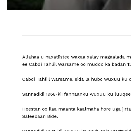
Allahaa u naxatiistee waxaa xalay magaalada 
ee Cabdi Tahliil Warsame oo muddo ka badan 
Cabdi Tahliil Warsame, sida la hubo wuxuu ku 
Sannadkii 1968-kii fannaanku wuxuu ku luuqeeye
Heestan oo ilaa maanta kaalmaha hore uga ji
Saleebaan Bide.