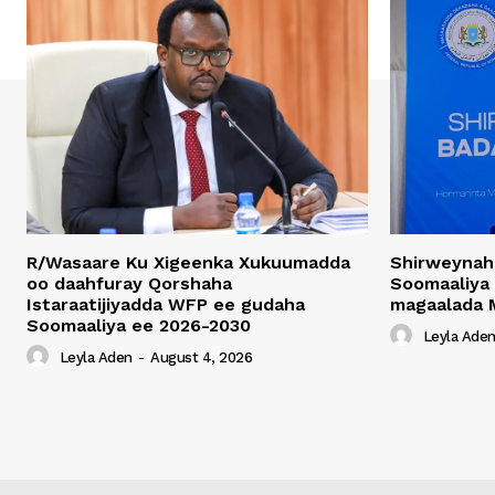
R/Wasaare Ku Xigeenka Xukuumadda
Shirweynah
oo daahfuray Qorshaha
Soomaaliya
Istaraatijiyadda WFP ee gudaha
magaalada 
Soomaaliya ee 2026-2030
Leyla Ade
Leyla Aden
-
August 4, 2026