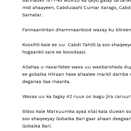
Sannadkii 1971-kii wuxuu ka qeyb galay tartank
mid ahaayeen, Cabdulaahi Cumar Xarago, Cabd
Samatar.
Fannaaniintan dhammaantood waxay ku biireen x
Kooxihii kale ee uu Cabdi Tahliil la soo shaq
hogaankii sare ee kooxdaasi.
Allahaa u naxariistee waxa uu waxbarshada du
ee gobalka Hiiraan hase ahaatee markii damb
deganaa ilaa maanta.
Waxaa uu ka tagay 42 ruux oo isagu jira caruurt
Sidoo kale Marxuumka ayaa xilal kala duwan soo
soo shaqeeyay Gobalka Bari gaar ahaan deegaa
Gobalka Bari.