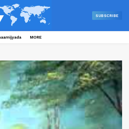
SUBSCRIBE
naamijyada
MORE