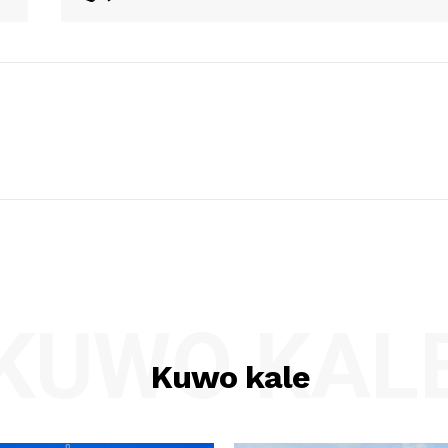
KUWO KAL
Kuwo kale