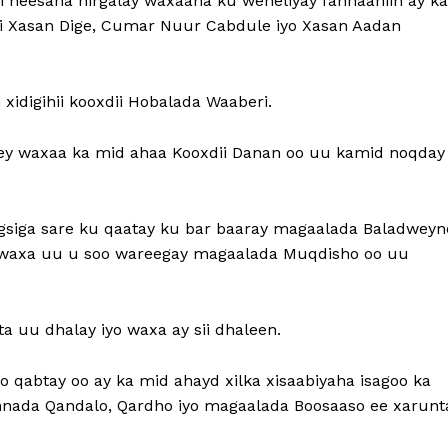
ii heesaha hirgalay waxaana ku weheliyay fannaaniin ay ka
i Xasan Dige, Cumar Nuur Cabdule iyo Xasan Aadan
idigihii kooxdii Hobalada Waaberi.
eeyey waxaa ka mid ahaa Kooxdii Danan oo uu kamid noqday
gsiga sare ku qaatay ku bar baaray magaalada Baladweyn
e waxa uu u soo wareegay magaalada Muqdisho oo uu
a uu dhalay iyo waxa ay sii dhaleen.
 qabtay oo ay ka mid ahayd xilka xisaabiyaha isagoo ka
nnada Qandalo, Qardho iyo magaalada Boosaaso ee xarunt