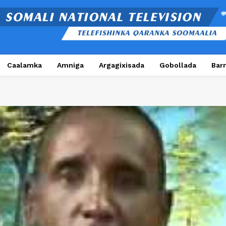
Caalamka
Amniga
Argagixisada
Gobollada
Bar