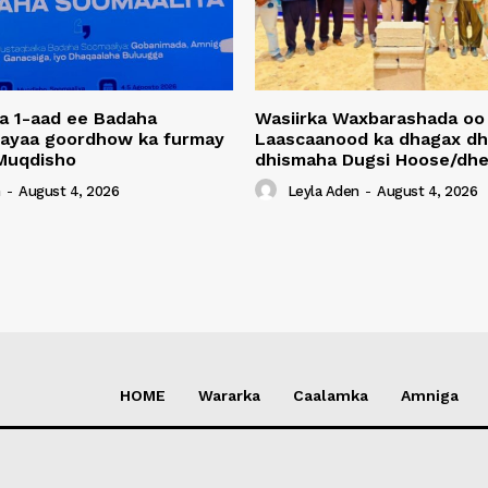
a 1-aad ee Badaha
Wasiirka Waxbarashada oo
 ayaa goordhow ka furmay
Laascaanood ka dhagax dh
Muqdisho
dhismaha Dugsi Hoose/dhe
n
-
August 4, 2026
Leyla Aden
-
August 4, 2026
HOME
Wararka
Caalamka
Amniga