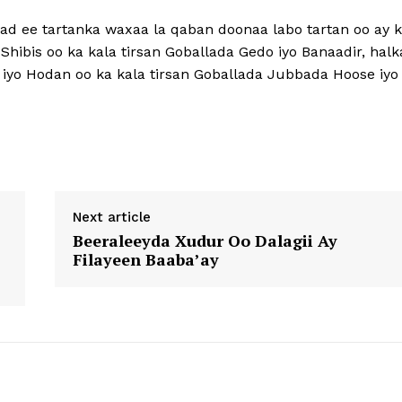
ad ee tartanka waxaa la qaban doonaa labo tartan oo ay 
ibis oo ka kala tirsan Goballada Gedo iyo Banaadir, halk
yo Hodan oo ka kala tirsan Goballada Jubbada Hoose iyo
Next article
Beeraleeyda Xudur Oo Dalagii Ay
Filayeen Baaba’ay