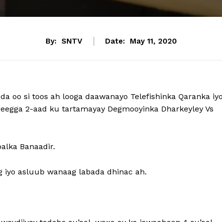
By:
SNTV
Date:
May 11, 2020
da oo si toos ah looga daawanayo Telefishinka Qaranka iy
areegga 2-aad ku tartamayay Degmooyinka Dharkeyley Vs
alka Banaadir.
 iyo asluub wanaag labada dhinac ah.