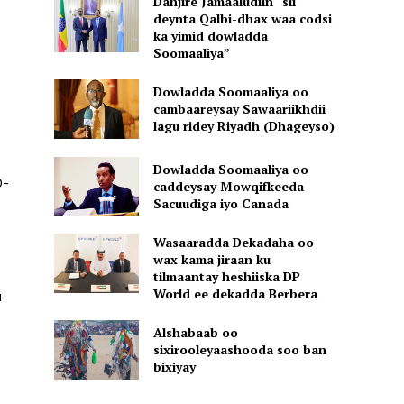
Danjire Jamaaludiin “sii
deynta Qalbi-dhax waa codsi
ka yimid dowladda
Soomaaliya”
Dowladda Soomaaliya oo
cambaareysay Sawaariikhdii
lagu ridey Riyadh (Dhageyso)
Dowladda Soomaaliya oo
0-
caddeysay Mowqifkeeda
Sacuudiga iyo Canada
Wasaaradda Dekadaha oo
wax kama jiraan ku
tilmaantay heshiiska DP
World ee dekadda Berbera
u
Alshabaab oo
sixirooleyaashooda soo ban
bixiyay