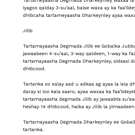
Tartameyaasha Degmada Dharkeynley waxaa la we
iyagoo qalday 3-su’aal, balse waxa ay ka faa’iide
dhibcaha tartameyaasha Dharkeynley ayaa waxay
Jilib
Tartamayaasha Degmada Jilib ee Gobalka Jubba
jawaabeen 4-su’aal, 3-way qaldeen, 1-way ka faa
tartamayaasha Degmada Dharkeynley, sidaasi da
dhibcood.
Tartanka oo xalay aad u adkaa ag ayaa la isla d
daray si loo kala saaro, ayaa waxaa ka faa’iid
tartamayaasha degmada Jilib ay jawaabta su’aas
heshay 14 dhibcood, halka ay Jilib la yimaadeen
Tartamayaasha Degmada Dharkeynley ee Gobalk
tartanka.