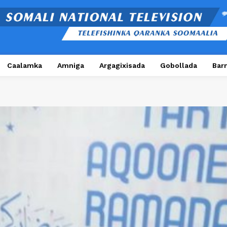
Caalamka
Amniga
Argagixisada
Gobollada
Bar