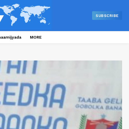
SUBSCRIBE
naamijyada
MORE