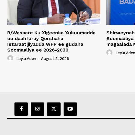
R/Wasaare Ku Xigeenka Xukuumadda
Shirweynah
oo daahfuray Qorshaha
Soomaaliya
Istaraatijiyadda WFP ee gudaha
magaalada 
Soomaaliya ee 2026-2030
Leyla Ade
Leyla Aden
-
August 4, 2026