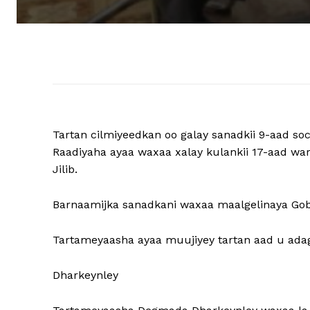
Tartan cilmiyeedkan oo galay sanadkii 9-aad soc
Raadiyaha ayaa waxaa xalay kulankii 17-aad w
Jilib.
Barnaamijka sanadkani waxaa maalgelinaya Gob
Tartameyaasha ayaa muujiyey tartan aad u adag
Dharkeynley