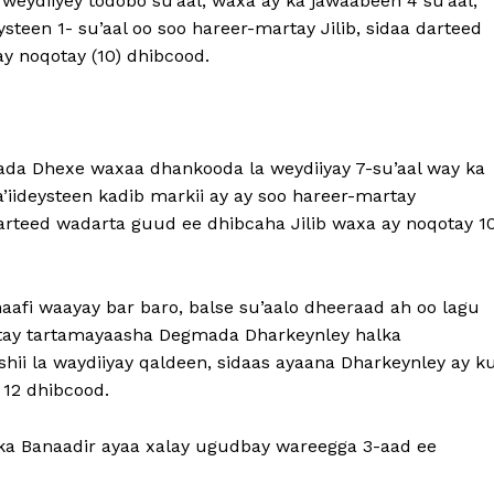
ydiiyey todobo su’aal, waxa ay ka jawaabeen 4 su’aal,
ysteen 1- su’aal oo soo hareer-martay Jilib, sidaa darteed
 noqotay (10) dhibcood.
da Dhexe waxaa dhankooda la weydiiyay 7-su’aal way ka
’iideysteen kadib markii ay ay soo hareer-martay
rteed wadarta guud ee dhibcaha Jilib waxa ay noqotay 1
haafi waayay bar baro, balse su’aalo dheeraad ah oo lagu
eystay tartamayaasha Degmada Dharkeynley halka
hii la waydiiyay qaldeen, sidaas ayaana Dharkeynley ay k
 12 dhibcood.
a Banaadir ayaa xalay ugudbay wareegga 3-aad ee