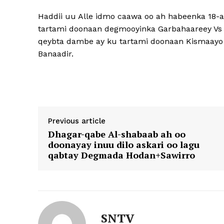
Haddii uu Alle idmo caawa oo ah habeenka 18-a
tartami doonaan degmooyinka Garbahaareey Vs Sh
qeybta dambe ay ku tartami doonaan Kismaayo i
Banaadir.
Previous article
Dhagar-qabe Al-shabaab ah oo
doonayay inuu dilo askari oo lagu
qabtay Degmada Hodan+Sawirro
SNTV