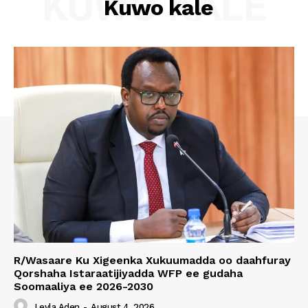
KUWO KALE
Kuwo kale
R/Wasaare Ku Xigeenka Xukuumadda oo daahfuray
Qorshaha Istaraatijiyadda WFP ee gudaha
Soomaaliya ee 2026-2030
Leyla Aden
-
August 4, 2026