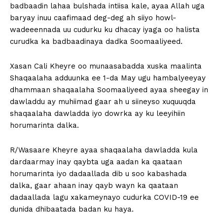
badbaadin lahaa bulshada intiisa kale, ayaa Allah uga
baryay inuu caafimaad deg-deg ah siiyo howl-
wadeeennada uu cudurku ku dhacay iyaga oo halista
curudka ka badbaadinaya dadka Soomaaliyeed.
Xasan Cali Kheyre oo munaasabadda xuska maalinta
Shaqaalaha adduunka ee 1-da May ugu hambalyeeyay
dhammaan shaqaalaha Soomaaliyeed ayaa sheegay in
dawladdu ay muhiimad gaar ah u siineyso xuquuqda
shaqaalaha dawladda iyo dowrka ay ku leeyihiin
horumarinta dalka.
R/Wasaare Kheyre ayaa shaqaalaha dawladda kula
dardaarmay inay qaybta uga aadan ka qaataan
horumarinta iyo dadaallada dib u soo kabashada
dalka, gaar ahaan inay qayb wayn ka qaataan
dadaallada lagu xakameynayo cudurka COVID-19 ee
dunida dhibaatada badan ku haya.