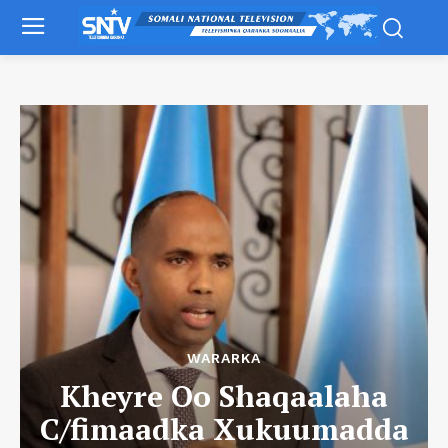
WARARKA
Kheyre Oo Shaqaalaha
C/fimaadka Xukuumadda