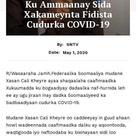
Ku Ammaanay Sida
Xakameynta Fidista
Cudurka COVID-19
By:
SNTV
May 1, 2020
Date:
R/Wasaaraha Jamh.Federaalka Soomaaliya mudane
Xasan Cali Kheyre ayaa shaqaalaha caafimaadka
Xukuumadda ku bogaadiyay dadaalka naf-hurnida leh
ee ay ugu jiraan inay dadka Soomaaliyeed ka
badbaadiyaan cudurka COVID-19.
Mudane Xasan Cali Kheyre oo caddeeyay in guud ahaan
howl wadeennada caafimaadka dalku ay aqoontooda,
waqtigooda iyo naftoodaba ku bixinayaan sidii loo