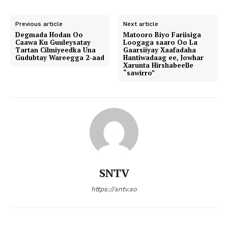
Previous article
Next article
Degmada Hodan Oo
Matooro Biyo Fariisiga
Caawa Ku Guuleysatay
Loogaga saaro Oo La
Tartan Cilmiyeedka Una
Gaarsiiyay Xaafadaha
Gudubtay Wareegga 2-aad
Hantiwadaag ee, Jowhar
Xarunta Hirshabeelle
“sawirro”
SNTV
https://sntv.so