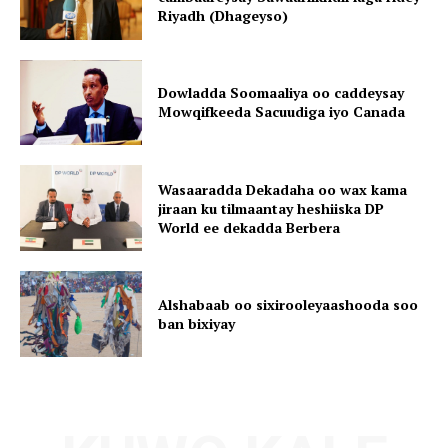
Riyadh (Dhageyso)
Dowladda Soomaaliya oo caddeysay
Mowqifkeeda Sacuudiga iyo Canada
Wasaaradda Dekadaha oo wax kama
jiraan ku tilmaantay heshiiska DP
World ee dekadda Berbera
Alshabaab oo sixirooleyaashooda soo
ban bixiyay