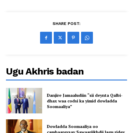
SHARE POST:
Ugu Akhris badan
Danjire Jamaaludiin “sii deynta Qalbi-
dhax waa codsi ka yimid dowladda
Soomaaliya”
Dowladda Soomaaliya oo
cambaareysay Sawaariikhdii lagu ridey