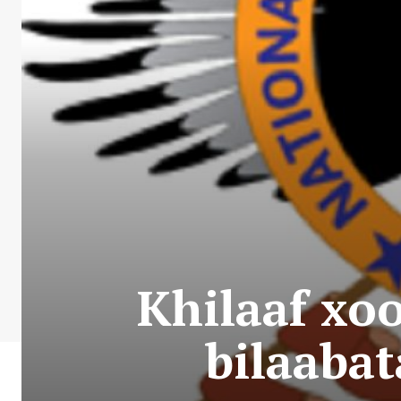
Khilaaf xoo
bilaaba