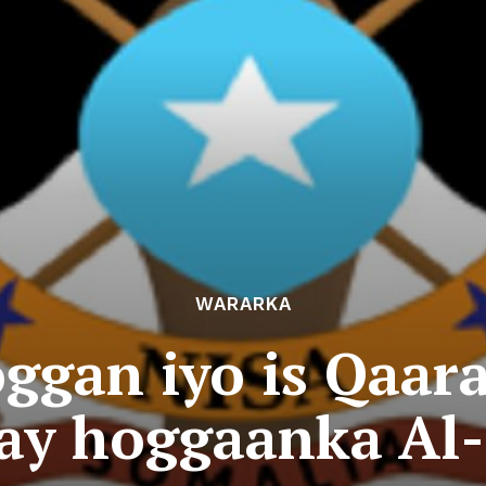
WARARKA
ggan iyo is Qaar
tay hoggaanka Al