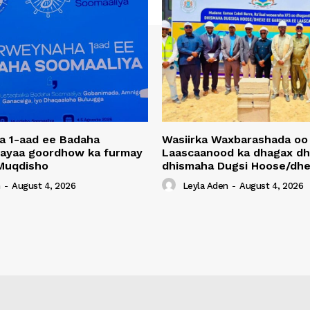
a 1-aad ee Badaha
Wasiirka Waxbarashada oo
 ayaa goordhow ka furmay
Laascaanood ka dhagax dh
Muqdisho
dhismaha Dugsi Hoose/dhe
n
-
August 4, 2026
Leyla Aden
-
August 4, 2026