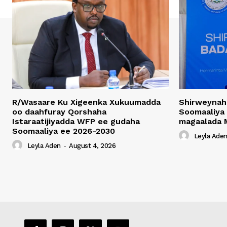
R/Wasaare Ku Xigeenka Xukuumadda
Shirweynah
oo daahfuray Qorshaha
Soomaaliya
Istaraatijiyadda WFP ee gudaha
magaalada 
Soomaaliya ee 2026-2030
Leyla Ade
Leyla Aden
-
August 4, 2026