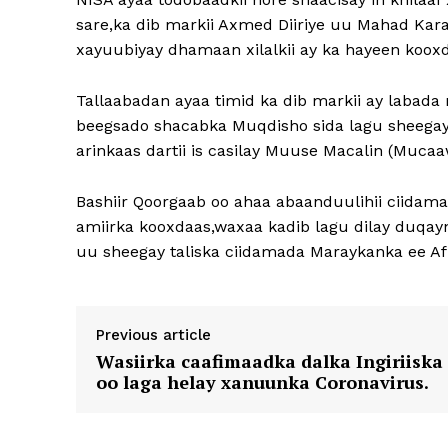
sare,ka dib markii Axmed Diiriye uu Mahad Karat
xayuubiyay dhamaan xilalkii ay ka hayeen kooxd
Tallaabadan ayaa timid ka dib markii ay labada 
beegsado shacabka Muqdisho sida lagu sheegay 
arinkaas dartii is casilay Muuse Macalin (Mucaa
Bashiir Qoorgaab oo ahaa abaanduulihii ciidam
amiirka kooxdaas,waxaa kadib lagu dilay duqayn
uu sheegay taliska ciidamada Maraykanka ee Af
Previous article
Wasiirka caafimaadka dalka Ingiriiska
oo laga helay xanuunka Coronavirus.