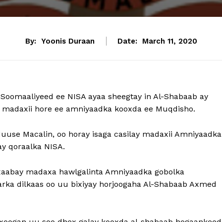
By:
Yoonis Duraan
Date:
March 11, 2020
Soomaaliyeed ee NISA ayaa sheegtay in Al-Shabaab ay
a madaxii hore ee amniyaadka kooxda ee Muqdisho.
 Muuse Macalin, oo horay isaga casilay madaxii Amniyaadka
ay qoraalka NISA.
taxaabay madaxa hawlgalinta Amniyaadka gobolka
ka dilkaas oo uu bixiyay horjoogaha Al-Shabaab Axmed
af xoogan uu soo dhex galay kooxda al-shabaab hogaankeed