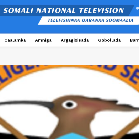
Caalamka
Amniga
Argagixisada
Gobollada
Bar