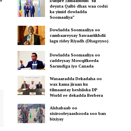
Danjire Jamaaludiin “sii
deynta Qalbi-dhax waa codsi
ka yimid dowladda
Soomaaliya”
Dowladda Soomaaliya oo
cambaareysay Sawaariikhdii
lagu ridey Riyadh (Dhageyso)
Dowladda Soomaaliya oo
caddeysay Mowqifkeeda
Sacuudiga iyo Canada
Wasaaradda Dekadaha oo
wax kama jiraan ku
tilmaantay heshiiska DP
World ee dekadda Berbera
Alshabaab oo
sixirooleyaashooda soo ban
bixiyay