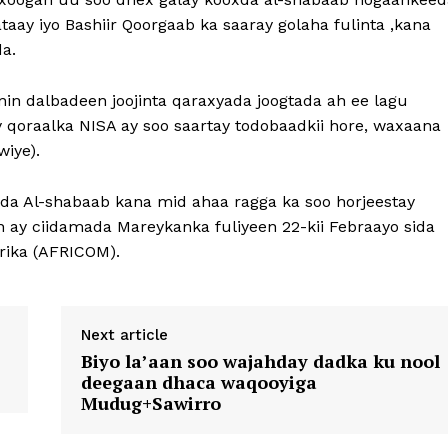
aay iyo Bashiir Qoorgaab ka saaray golaha fulinta ,kana
a.
nin dalbadeen joojinta qaraxyada joogtada ah ee lagu
qoraalka NISA ay soo saartay todobaadkii hore, waxaana
wiye).
ada Al-shabaab kana mid ahaa ragga ka soo horjeestay
 ay ciidamada Mareykanka fuliyeen 22-kii Febraayo sida
rika (AFRICOM).
Next article
Biyo la’aan soo wajahday dadka ku nool
deegaan dhaca waqooyiga
Mudug+Sawirro