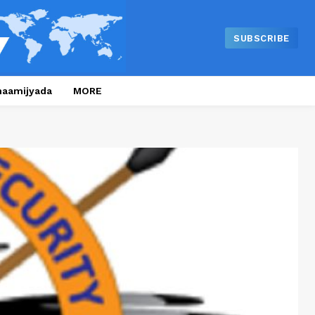
SUBSCRIBE
naamijyada
MORE