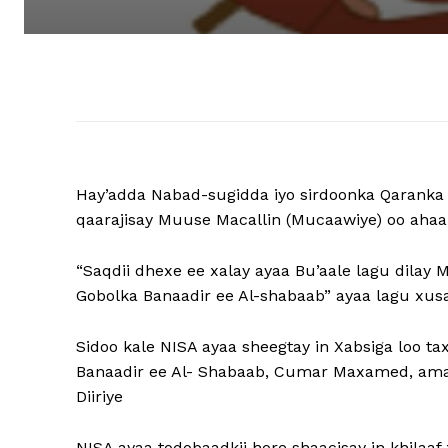
Hay’adda Nabad-sugidda iyo sirdoonka Qaranka 
qaarajisay Muuse Macallin (Mucaawiye) oo aha
“Saqdii dhexe ee xalay ayaa Bu’aale lagu dilay
Gobolka Banaadir ee Al-shabaab” ayaa lagu xus
Sidoo kale NISA ayaa sheegtay in Xabsiga loo 
Banaadir ee Al- Shabaab, Cumar Maxamed, amar
Diiriye
NISA ayaa todobaadkii hore shaacisay in khila