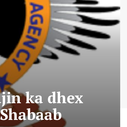
ajin ka dhex
-Shabaab