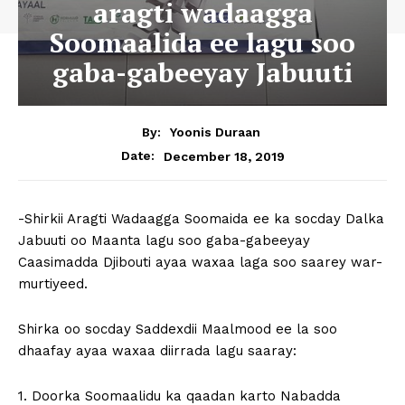
aragti wadaagga
Soomaalida ee lagu soo
gaba-gabeeyay Jabuuti
By:
Yoonis Duraan
December 18, 2019
Date:
-Shirkii Aragti Wadaagga Soomaida ee ka socday Dalka
Jabuuti oo Maanta lagu soo gaba-gabeeyay
Caasimadda Djibouti ayaa waxaa laga soo saarey war-
murtiyeed.
Shirka oo socday Saddexdii Maalmood ee la soo
dhaafay ayaa waxaa diirrada lagu saaray:
1. Doorka Soomaalidu ka qaadan karto Nabadda