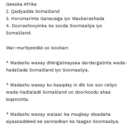
Geeska Afrika
2. Qadiyadda Somaliland
3. Horumarinta Ganacsiga iyo Waxbarashada
4. Doorashooyinka ka socda Soomaaliya iyo
Somaliland.
War-murtiyeedkii oo kooban:
* Madashu waxay dhiirigalinaysaa dardargalinta wada-
hadallada Somaliland iyo Soomaaliya.
* Madashu waxay ku baaqday in dib loo soo celiyo
wada-hadlaladii Somaliland oo doorkoodu ahaa
isqancinta.
* Madashu waxay walaac ka muujisay xiisadaha
siyaasaddeed ee sannadkan ka taagan Soomaaliya.