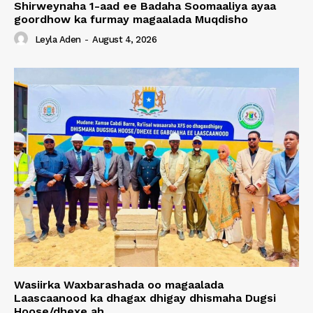
Shirweynaha 1-aad ee Badaha Soomaaliya ayaa
goordhow ka furmay magaalada Muqdisho
Leyla Aden
-
August 4, 2026
Wasiirka Waxbarashada oo magaalada
Laascaanood ka dhagax dhigay dhismaha Dugsi
Hoose/dhexe ah