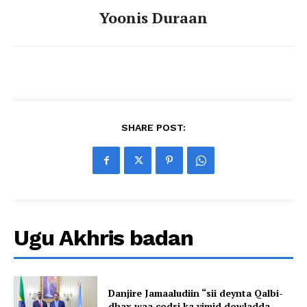
Yoonis Duraan
SHARE POST:
Ugu Akhris badan
Danjire Jamaaludiin “sii deynta Qalbi-
dhax waa codsi ka yimid dowladda