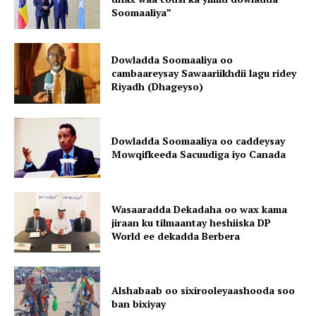
Soomaaliya”
Dowladda Soomaaliya oo
cambaareysay Sawaariikhdii lagu ridey
Riyadh (Dhageyso)
Dowladda Soomaaliya oo caddeysay
Mowqifkeeda Sacuudiga iyo Canada
Wasaaradda Dekadaha oo wax kama
jiraan ku tilmaantay heshiiska DP
World ee dekadda Berbera
Alshabaab oo sixirooleyaashooda soo
ban bixiyay