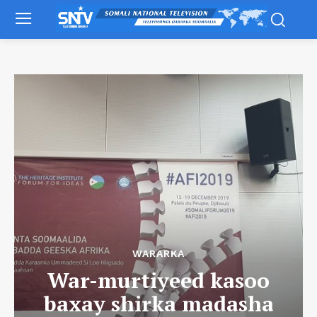
WARARKA
War-murtiyeed kasoo
baxay shirka madasha