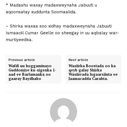
* Madashu waxay madaxweynaha Jabuuti u
aqoonsatay xuddunta Soomaalida.
– Shirka waxaa soo xidhay madaxweynaha Jabuuti
Ismaaciil Cumar Geelle oo sheegay in uu aqbalay war-
murtiyeedka.
Previous article
Next article
Wafdi uu hoggaminayo
Wasiirka Boostada oo ka
Guddomiye ku-xigenka 1-
qeyb galay Shirka
aad ee Barlamanka oo
Wasiirrada Isgaarsiinta ee
gaaray Baydhabo
Jaamacadda Carabta.