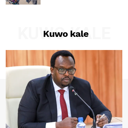
KUWO KALE
Kuwo kale