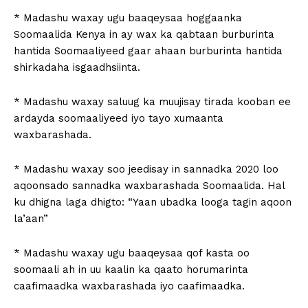
* Madashu waxay ugu baaqeysaa hoggaanka
Soomaalida Kenya in ay wax ka qabtaan burburinta
hantida Soomaaliyeed gaar ahaan burburinta hantida
shirkadaha isgaadhsiinta.
* Madashu waxay saluug ka muujisay tirada kooban ee
ardayda soomaaliyeed iyo tayo xumaanta
waxbarashada.
* Madashu waxay soo jeedisay in sannadka 2020 loo
aqoonsado sannadka waxbarashada Soomaalida. Hal
ku dhigna laga dhigto: “Yaan ubadka looga tagin aqoon
la’aan”
* Madashu waxay ugu baaqeysaa qof kasta oo
soomaali ah in uu kaalin ka qaato horumarinta
caafimaadka waxbarashada iyo caafimaadka.