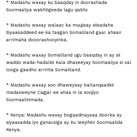
* Madashu waxay ku baaqday in doorashada
Soomaaliya wakhtigeeda lagu qabto
* Madashu waxay walaac ka muujisay xiisadaha
Siyaasaddeed ee ka taagan Somaliland gaar ahaan
arrimaha dooorashooyinka.
* Madashu waxay Somaliland ugu baaqday in ay sii
waddo wada-hadalkii kala dhaxeeyay Soomaaliya si xal
looga gaadho arrinta Somaliland.
* Madashu waxay soo dhaweysay ballanqaadkii
madaxweyne Cagjar ee ahaa in la xoojiyo
Soomaalinimada.
* Kenya: Madashu waxay bogaadinaysaa doorka ay
siyaasadda iyo ganacsiga ay ku leeyihiin Soomaalida
Kenya.